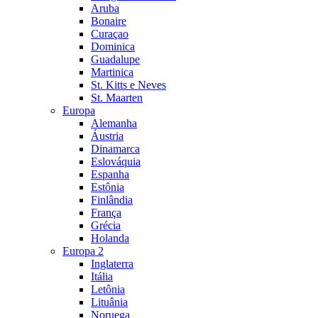
Aruba
Bonaire
Curaçao
Dominica
Guadalupe
Martinica
St. Kitts e Neves
St. Maarten
Europa
Alemanha
Áustria
Dinamarca
Eslováquia
Espanha
Estônia
Finlândia
França
Grécia
Holanda
Europa 2
Inglaterra
Itália
Letônia
Lituânia
Noruega