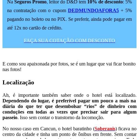
Na
Seguros Promo
, leitor do D&D tem
10% de desconto
: 5%
na contratação com o cupom
DEDMUNDOAFORA5
+ 5%
pagando no boleto ou no PIX. Se preferir, ainda pode pagar em
até 12x no cartão de crédito.
FAÇA SUA COTAÇÃO COM DESCONTO
E como sou apaixonada por fotos, se é um lugar que vai ficar bonito
nas fotos!
Localização
Ah, é importante também saber onde o hotel está localizado.
Dependendo do lugar, é preferível pagar um pouco a mais na
diária do que ter que desembolsar “rios” de dinheiro com
conduções em todas as vezes que precisar sair para algum
passeio
. Isso sem contar o transtorno da locomoção.
No nosso caso em Cancun, o hotel baratinho (
Soberanis
) ficava no
centro da cidade e tinha um ponto de ônibus em frente. Sem contar