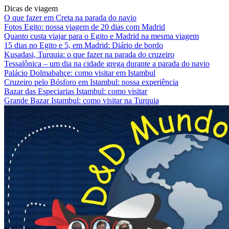
Dicas de viagem
O que fazer em Creta na parada do navio
Fotos Egito: nossa viagem de 20 dias com Madrid
Quanto custa viajar para o Egito e Madrid na mesma viagem
15 dias no Egito e 5, em Madrid: Diário de bordo
Kusadasi, Turquia: o que fazer na parada do cruzeiro
Tessalônica – um dia na cidade grega durante a parada do navio
Palácio Dolmabahçe: como visitar em Istambul
Cruzeiro pelo Bósforo em Istambul: nossa experiência
Bazar das Especiarias Istambul: como visitar
Grande Bazar Istambul: como visitar na Turquia