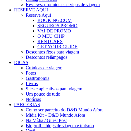
Reviews: produtos e serviços de viagem
RESERVE AQUI
Reserve Aqui
BOOKING.COM
SEGUROS PROMO
VAI DE PROMO
O MEU CHIP
RENTCARS
GET YOUR GUIDE
Descontos fixos para viagem
Descontos relâmpagos
DICAS
Crônicas de viagem
Fotos
Gastronomia
Livros
Sites e aplicativos para viagem
Um pouco de tudo
Notícias
PARCERIAS
Como ser parceiro do D&D Mundo Afora
Midia Kit – D&D Mundo Afora
Na Mídia / Guest Post
Blogroll – blogs de viagem e turismo
Você