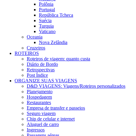
Polônia
Portugal
República Tcheca
Suécia
Turquia
Vaticano
Oceania
Nova Zelândia
Cruzeiros
ROTEIROS
Roteiros de viagem: quanto custa
Diário de Bordo
Retrospectivas
Post Índice
ORGANIZE SUAS VIAGENS
D&D VIAGENS: Viagens/Roteiros personalizados
Planejamento
Hospedagem
Restaurantes
Empresa de transfer e passeios
Seguro viagem
Chip de celular e internet
Aluguel de carro
Ingressos
Passagens aéreas