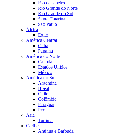
Rio de Janeiro
Rio Grande do Norte
Rio Grande do Sul
Santa Catarina
São Paulo
África
Egito
América Central
Cuba
Panamá
América do Norte
Canadá
Estados Unidos
México
América do Sul
Argentina
Brasil
Chile
Colômbia
Paraguai
Peru
Ásia
Turquia
Caribe
Antígua e Barbuda