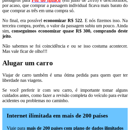
passagens para
Foz do Iguaçu
(em julho de 2016) e descobrimos,
por acaso, que comprar a passagem individual ficava mais barato do
que comprar as três em uma compra só.
No final, era possível
economizar R$ 522
. E nós fizemos isso. Na
terceira compra, porém, o valor da passagem subiu um pouco. Ainda
sim,
conseguimos economizar quase R$ 300, comprando deste
jeito
.
Não sabemos se foi coincidência e ou se isso costuma acontecer.
Mas vale ficar de olho!!!
Alugar um carro
Viajar de carro também é uma ótima pedida para quem quer ter
liberdade nas viagens.
Se você preferir ir com seu carro, é importante tomar alguns
cuidados antes, como fazer a revisão completa do veículo para evitar
acidentes ou problemas no caminho.
Internet ilimitada em mais de 200 países
Viaje para
mais de 200 países com plano de dados ilimitados