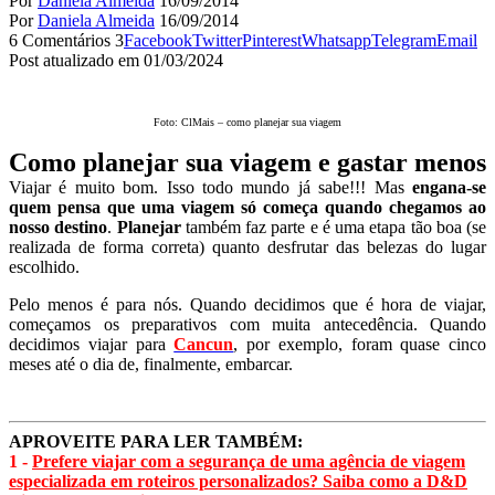
Por
Daniela Almeida
16/09/2014
Por
Daniela Almeida
16/09/2014
6 Comentários
3
Facebook
Twitter
Pinterest
Whatsapp
Telegram
Email
Post atualizado em 01/03/2024
Foto: ClMais – como planejar sua viagem
Como planejar sua viagem e gastar menos
Viajar é muito bom. Isso todo mundo já sabe!!! Mas
engana-se
quem pensa que uma viagem só começa quando chegamos ao
nosso destino
.
Planejar
também faz parte e é uma etapa tão boa (se
realizada de forma correta) quanto desfrutar das belezas do lugar
escolhido.
Pelo menos é para nós. Quando decidimos que é hora de viajar,
começamos os preparativos com muita antecedência. Quando
decidimos viajar para
Cancun
, por exemplo, foram quase cinco
meses até o dia de, finalmente, embarcar.
APROVEITE PARA LER TAMBÉM:
1 -
Prefere viajar com a segurança de uma agência de viagem
especializada em roteiros personalizados? Saiba como a D&D