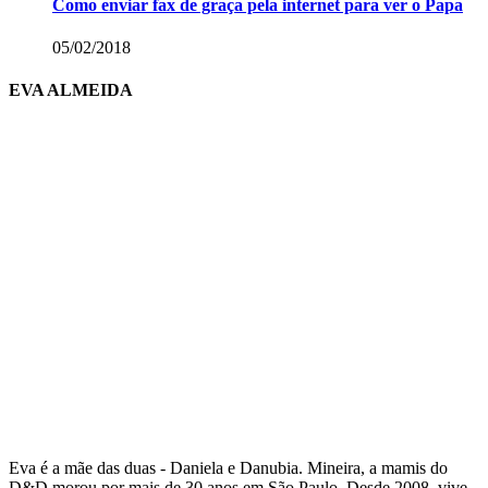
Como enviar fax de graça pela internet para ver o Papa
05/02/2018
EVA ALMEIDA
Eva é a mãe das duas - Daniela e Danubia. Mineira, a mamis do
D&D morou por mais de 30 anos em São Paulo. Desde 2008, vive