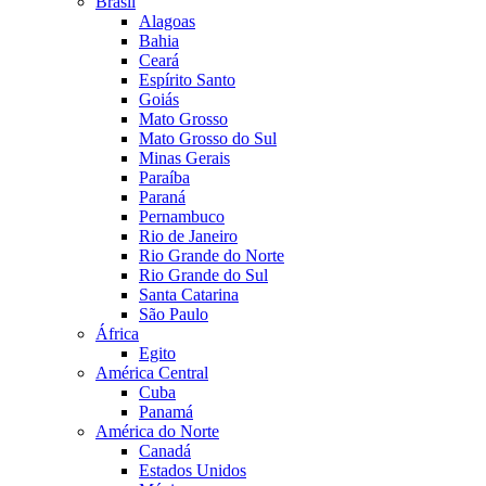
Brasil
Alagoas
Bahia
Ceará
Espírito Santo
Goiás
Mato Grosso
Mato Grosso do Sul
Minas Gerais
Paraíba
Paraná
Pernambuco
Rio de Janeiro
Rio Grande do Norte
Rio Grande do Sul
Santa Catarina
São Paulo
África
Egito
América Central
Cuba
Panamá
América do Norte
Canadá
Estados Unidos