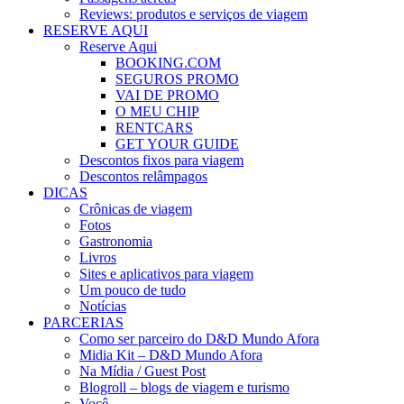
Reviews: produtos e serviços de viagem
RESERVE AQUI
Reserve Aqui
BOOKING.COM
SEGUROS PROMO
VAI DE PROMO
O MEU CHIP
RENTCARS
GET YOUR GUIDE
Descontos fixos para viagem
Descontos relâmpagos
DICAS
Crônicas de viagem
Fotos
Gastronomia
Livros
Sites e aplicativos para viagem
Um pouco de tudo
Notícias
PARCERIAS
Como ser parceiro do D&D Mundo Afora
Midia Kit – D&D Mundo Afora
Na Mídia / Guest Post
Blogroll – blogs de viagem e turismo
Você