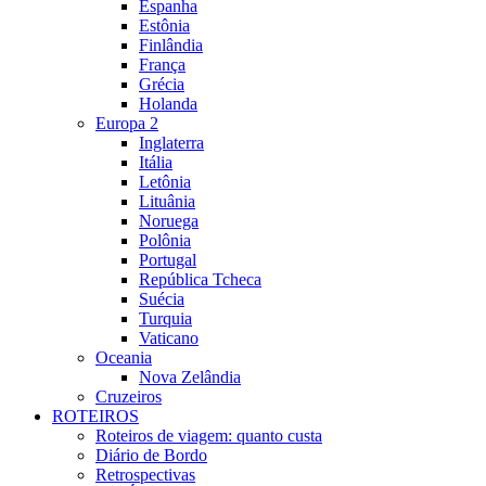
Espanha
Estônia
Finlândia
França
Grécia
Holanda
Europa 2
Inglaterra
Itália
Letônia
Lituânia
Noruega
Polônia
Portugal
República Tcheca
Suécia
Turquia
Vaticano
Oceania
Nova Zelândia
Cruzeiros
ROTEIROS
Roteiros de viagem: quanto custa
Diário de Bordo
Retrospectivas