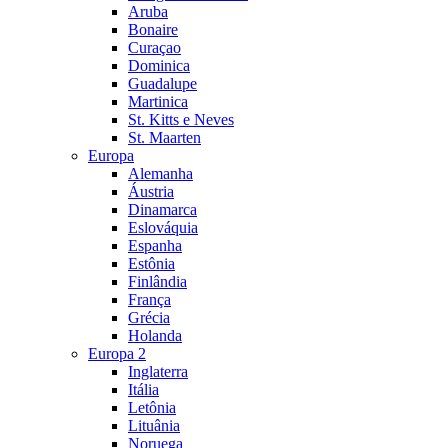
Aruba
Bonaire
Curaçao
Dominica
Guadalupe
Martinica
St. Kitts e Neves
St. Maarten
Europa
Alemanha
Áustria
Dinamarca
Eslováquia
Espanha
Estônia
Finlândia
França
Grécia
Holanda
Europa 2
Inglaterra
Itália
Letônia
Lituânia
Noruega