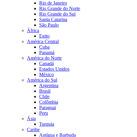
Rio de Janeiro
Rio Grande do Norte
Rio Grande do Sul
Santa Catarina
São Paulo
África
Egito
América Central
Cuba
Panamá
América do Norte
Canadá
Estados Unidos
México
América do Sul
Argentina
Brasil
Chile
Colômbia
Paraguai
Peru
Ásia
Turquia
Caribe
Antígua e Barbuda