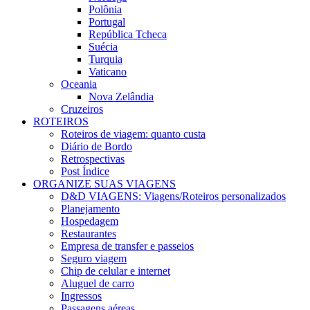
Polônia
Portugal
República Tcheca
Suécia
Turquia
Vaticano
Oceania
Nova Zelândia
Cruzeiros
ROTEIROS
Roteiros de viagem: quanto custa
Diário de Bordo
Retrospectivas
Post Índice
ORGANIZE SUAS VIAGENS
D&D VIAGENS: Viagens/Roteiros personalizados
Planejamento
Hospedagem
Restaurantes
Empresa de transfer e passeios
Seguro viagem
Chip de celular e internet
Aluguel de carro
Ingressos
Passagens aéreas