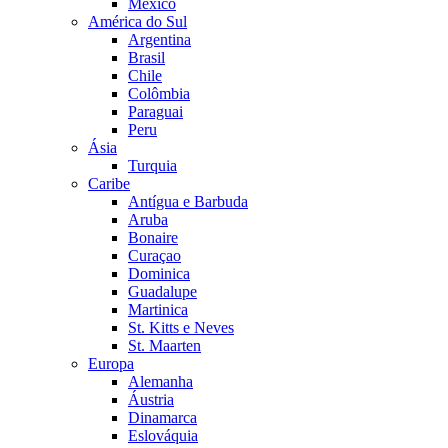
México
América do Sul
Argentina
Brasil
Chile
Colômbia
Paraguai
Peru
Ásia
Turquia
Caribe
Antígua e Barbuda
Aruba
Bonaire
Curaçao
Dominica
Guadalupe
Martinica
St. Kitts e Neves
St. Maarten
Europa
Alemanha
Áustria
Dinamarca
Eslováquia