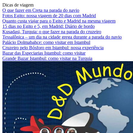
Dicas de viagem
O que fazer em Creta na parada do navio
Fotos Egito: nossa viagem de 20 dias com Madrid
Quanto custa viajar para o Egito e Madrid na mesma viagem
15 dias no Egito e 5, em Madrid: Diário de bordo
Kusadasi, Turquia: o que fazer na parada do cruzeiro
Tessalônica – um dia na cidade grega durante a parada do navio
Palácio Dolmabahçe: como visitar em Istambul
Cruzeiro pelo Bósforo em Istambul: nossa experiência
Bazar das Especiarias Istambul: como visitar
Grande Bazar Istambul: como visitar na Turquia