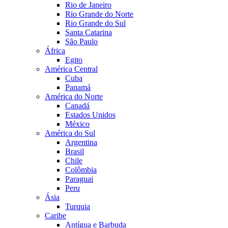
Rio de Janeiro
Rio Grande do Norte
Rio Grande do Sul
Santa Catarina
São Paulo
África
Egito
América Central
Cuba
Panamá
América do Norte
Canadá
Estados Unidos
México
América do Sul
Argentina
Brasil
Chile
Colômbia
Paraguai
Peru
Ásia
Turquia
Caribe
Antígua e Barbuda