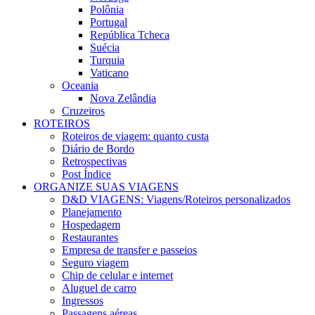
Polônia
Portugal
República Tcheca
Suécia
Turquia
Vaticano
Oceania
Nova Zelândia
Cruzeiros
ROTEIROS
Roteiros de viagem: quanto custa
Diário de Bordo
Retrospectivas
Post Índice
ORGANIZE SUAS VIAGENS
D&D VIAGENS: Viagens/Roteiros personalizados
Planejamento
Hospedagem
Restaurantes
Empresa de transfer e passeios
Seguro viagem
Chip de celular e internet
Aluguel de carro
Ingressos
Passagens aéreas