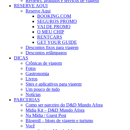
Reviews: produtos e serviços de viagem
RESERVE AQUI
Reserve Aqui
BOOKING.COM
SEGUROS PROMO
VAI DE PROMO
O MEU CHIP
RENTCARS
GET YOUR GUIDE
Descontos fixos para viagem
Descontos relâmpagos
DICAS
Crônicas de viagem
Fotos
Gastronomia
Livros
Sites e aplicativos para viagem
Um pouco de tudo
Notícias
PARCERIAS
Como ser parceiro do D&D Mundo Afora
Midia Kit – D&D Mundo Afora
Na Mídia / Guest Post
Blogroll – blogs de viagem e turismo
Você