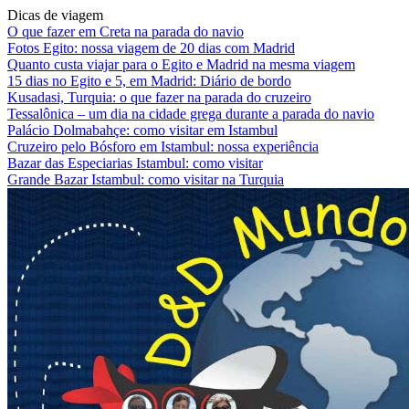
Dicas de viagem
O que fazer em Creta na parada do navio
Fotos Egito: nossa viagem de 20 dias com Madrid
Quanto custa viajar para o Egito e Madrid na mesma viagem
15 dias no Egito e 5, em Madrid: Diário de bordo
Kusadasi, Turquia: o que fazer na parada do cruzeiro
Tessalônica – um dia na cidade grega durante a parada do navio
Palácio Dolmabahçe: como visitar em Istambul
Cruzeiro pelo Bósforo em Istambul: nossa experiência
Bazar das Especiarias Istambul: como visitar
Grande Bazar Istambul: como visitar na Turquia