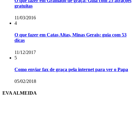
O que fazer em Gramado de graça: Guia com 25 atrações
gratuitas
11/03/2016
4
O que fazer em Catas Altas, Minas Gerais: guia com 53
dicas
11/12/2017
5
Como enviar fax de graça pela internet para ver o Papa
05/02/2018
EVA ALMEIDA