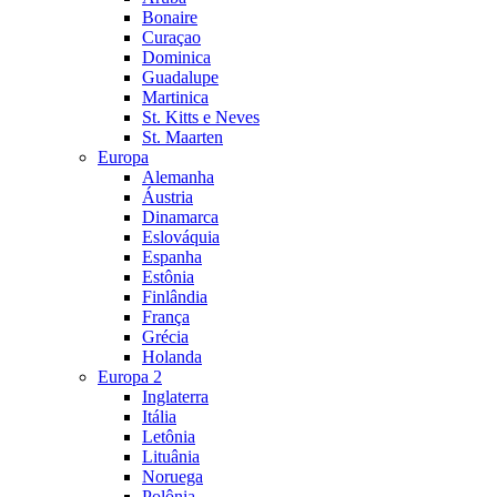
Bonaire
Curaçao
Dominica
Guadalupe
Martinica
St. Kitts e Neves
St. Maarten
Europa
Alemanha
Áustria
Dinamarca
Eslováquia
Espanha
Estônia
Finlândia
França
Grécia
Holanda
Europa 2
Inglaterra
Itália
Letônia
Lituânia
Noruega
Polônia