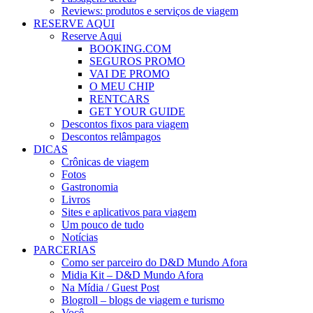
Reviews: produtos e serviços de viagem
RESERVE AQUI
Reserve Aqui
BOOKING.COM
SEGUROS PROMO
VAI DE PROMO
O MEU CHIP
RENTCARS
GET YOUR GUIDE
Descontos fixos para viagem
Descontos relâmpagos
DICAS
Crônicas de viagem
Fotos
Gastronomia
Livros
Sites e aplicativos para viagem
Um pouco de tudo
Notícias
PARCERIAS
Como ser parceiro do D&D Mundo Afora
Midia Kit – D&D Mundo Afora
Na Mídia / Guest Post
Blogroll – blogs de viagem e turismo
Você