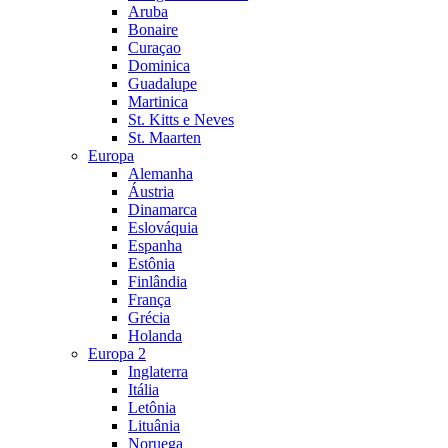
Aruba
Bonaire
Curaçao
Dominica
Guadalupe
Martinica
St. Kitts e Neves
St. Maarten
Europa
Alemanha
Áustria
Dinamarca
Eslováquia
Espanha
Estônia
Finlândia
França
Grécia
Holanda
Europa 2
Inglaterra
Itália
Letônia
Lituânia
Noruega