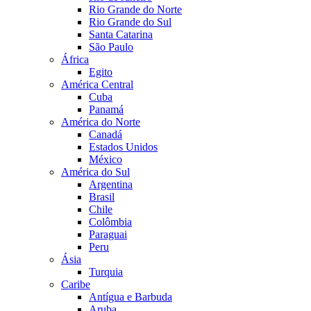
Rio Grande do Norte
Rio Grande do Sul
Santa Catarina
São Paulo
África
Egito
América Central
Cuba
Panamá
América do Norte
Canadá
Estados Unidos
México
América do Sul
Argentina
Brasil
Chile
Colômbia
Paraguai
Peru
Ásia
Turquia
Caribe
Antígua e Barbuda
Aruba