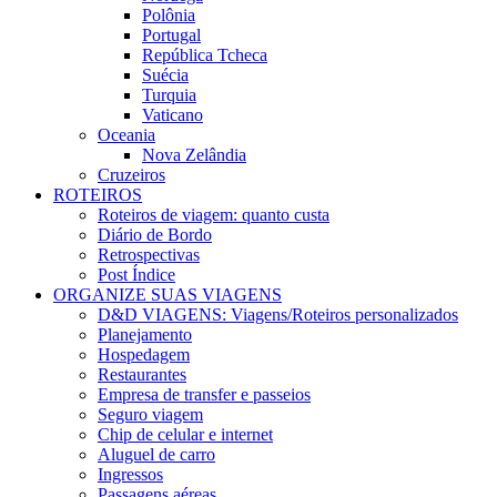
Polônia
Portugal
República Tcheca
Suécia
Turquia
Vaticano
Oceania
Nova Zelândia
Cruzeiros
ROTEIROS
Roteiros de viagem: quanto custa
Diário de Bordo
Retrospectivas
Post Índice
ORGANIZE SUAS VIAGENS
D&D VIAGENS: Viagens/Roteiros personalizados
Planejamento
Hospedagem
Restaurantes
Empresa de transfer e passeios
Seguro viagem
Chip de celular e internet
Aluguel de carro
Ingressos
Passagens aéreas