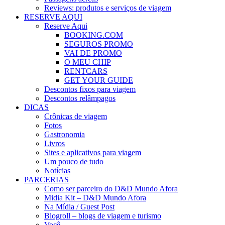
Reviews: produtos e serviços de viagem
RESERVE AQUI
Reserve Aqui
BOOKING.COM
SEGUROS PROMO
VAI DE PROMO
O MEU CHIP
RENTCARS
GET YOUR GUIDE
Descontos fixos para viagem
Descontos relâmpagos
DICAS
Crônicas de viagem
Fotos
Gastronomia
Livros
Sites e aplicativos para viagem
Um pouco de tudo
Notícias
PARCERIAS
Como ser parceiro do D&D Mundo Afora
Midia Kit – D&D Mundo Afora
Na Mídia / Guest Post
Blogroll – blogs de viagem e turismo
Você