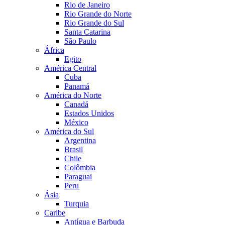
Rio de Janeiro
Rio Grande do Norte
Rio Grande do Sul
Santa Catarina
São Paulo
África
Egito
América Central
Cuba
Panamá
América do Norte
Canadá
Estados Unidos
México
América do Sul
Argentina
Brasil
Chile
Colômbia
Paraguai
Peru
Ásia
Turquia
Caribe
Antígua e Barbuda