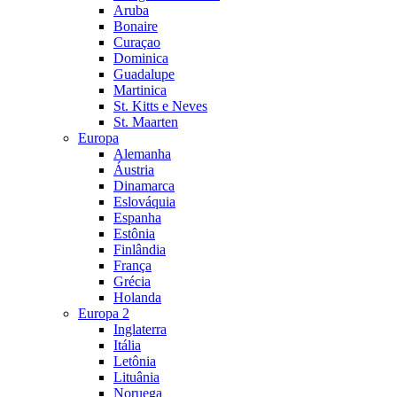
Aruba
Bonaire
Curaçao
Dominica
Guadalupe
Martinica
St. Kitts e Neves
St. Maarten
Europa
Alemanha
Áustria
Dinamarca
Eslováquia
Espanha
Estônia
Finlândia
França
Grécia
Holanda
Europa 2
Inglaterra
Itália
Letônia
Lituânia
Noruega