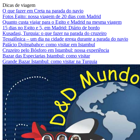
Dicas de viagem
O que fazer em Creta na parada do navio
Fotos Egito: nossa viagem de 20 dias com Madrid
Quanto custa viajar para o Egito e Madrid na mesma viagem
15 dias no Egito e 5, em Madrid: Diário de bordo
Kusadasi, Turquia: o que fazer na parada do cruzeiro
Tessalônica – um dia na cidade grega durante a parada do navio
Palácio Dolmabahçe: como visitar em Istambul
Cruzeiro pelo Bósforo em Istambul: nossa experiência
Bazar das Especiarias Istambul: como visitar
Grande Bazar Istambul: como visitar na Turquia