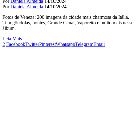
Por
Daniela Almeida
14/10/2024
Por
Daniela Almeida
14/10/2024
Fotos de Veneza: 200 imagens da cidade mais charmosa da Itália.
Tem gôndolas, pontes, Grande Canal, Vaporetto e muito mais nesse
álbum.
Leia Mais
2
Facebook
Twitter
Pinterest
Whatsapp
Telegram
Email