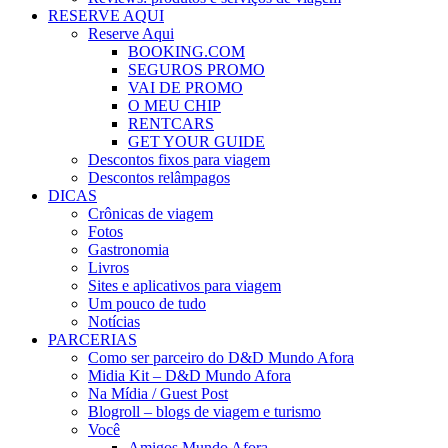
RESERVE AQUI
Reserve Aqui
BOOKING.COM
SEGUROS PROMO
VAI DE PROMO
O MEU CHIP
RENTCARS
GET YOUR GUIDE
Descontos fixos para viagem
Descontos relâmpagos
DICAS
Crônicas de viagem
Fotos
Gastronomia
Livros
Sites e aplicativos para viagem
Um pouco de tudo
Notícias
PARCERIAS
Como ser parceiro do D&D Mundo Afora
Midia Kit – D&D Mundo Afora
Na Mídia / Guest Post
Blogroll – blogs de viagem e turismo
Você
Amigos Mundo Afora