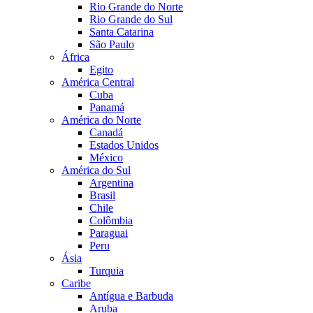
Rio Grande do Norte
Rio Grande do Sul
Santa Catarina
São Paulo
África
Egito
América Central
Cuba
Panamá
América do Norte
Canadá
Estados Unidos
México
América do Sul
Argentina
Brasil
Chile
Colômbia
Paraguai
Peru
Ásia
Turquia
Caribe
Antígua e Barbuda
Aruba