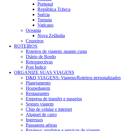
Portugal
República Tcheca
Suécia
Turquia
Vaticano
Oceania
Nova Zelândia
Cruzeiros
ROTEIROS
Roteiros de viagem: quanto custa
Diário de Bordo
Retrospectivas
Post Índice
ORGANIZE SUAS VIAGENS
D&D VIAGENS: Viagens/Roteiros personalizados
Planejamento
Hospedagem
Restaurantes
Empresa de transfer e passeios
Seguro viagem
Chip de celular e internet
Aluguel de carro
Ingressos
Passagens aéreas
Reviews: produtos e serviços de viagem