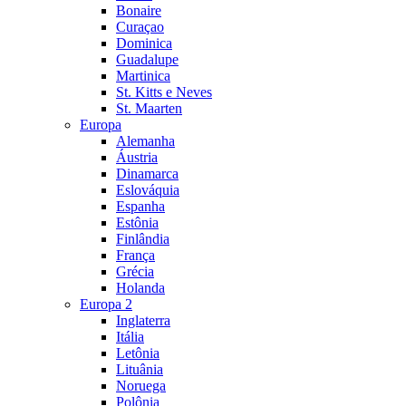
Bonaire
Curaçao
Dominica
Guadalupe
Martinica
St. Kitts e Neves
St. Maarten
Europa
Alemanha
Áustria
Dinamarca
Eslováquia
Espanha
Estônia
Finlândia
França
Grécia
Holanda
Europa 2
Inglaterra
Itália
Letônia
Lituânia
Noruega
Polônia