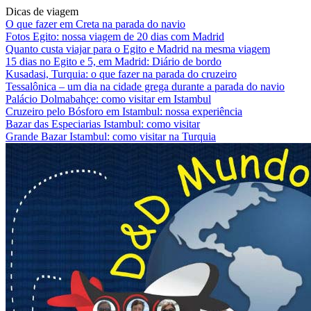
Dicas de viagem
O que fazer em Creta na parada do navio
Fotos Egito: nossa viagem de 20 dias com Madrid
Quanto custa viajar para o Egito e Madrid na mesma viagem
15 dias no Egito e 5, em Madrid: Diário de bordo
Kusadasi, Turquia: o que fazer na parada do cruzeiro
Tessalônica – um dia na cidade grega durante a parada do navio
Palácio Dolmabahçe: como visitar em Istambul
Cruzeiro pelo Bósforo em Istambul: nossa experiência
Bazar das Especiarias Istambul: como visitar
Grande Bazar Istambul: como visitar na Turquia