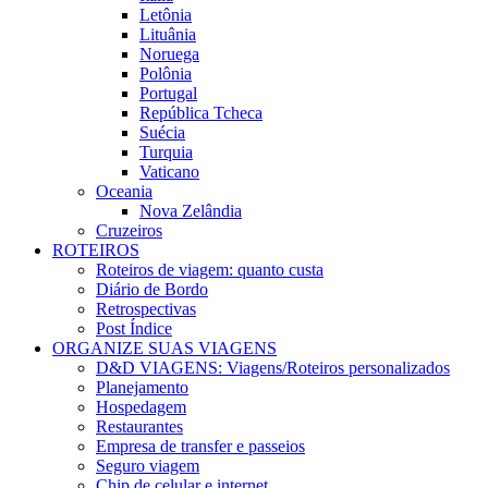
Letônia
Lituânia
Noruega
Polônia
Portugal
República Tcheca
Suécia
Turquia
Vaticano
Oceania
Nova Zelândia
Cruzeiros
ROTEIROS
Roteiros de viagem: quanto custa
Diário de Bordo
Retrospectivas
Post Índice
ORGANIZE SUAS VIAGENS
D&D VIAGENS: Viagens/Roteiros personalizados
Planejamento
Hospedagem
Restaurantes
Empresa de transfer e passeios
Seguro viagem
Chip de celular e internet