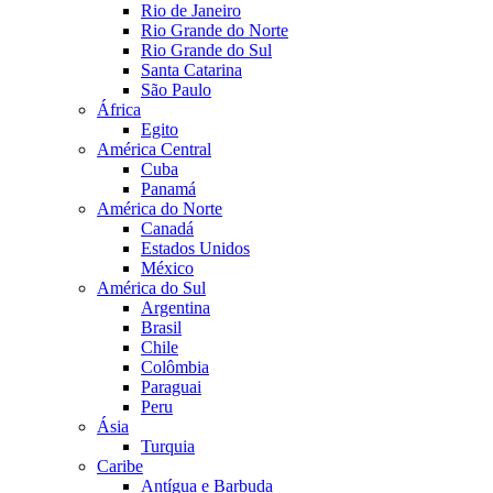
Rio de Janeiro
Rio Grande do Norte
Rio Grande do Sul
Santa Catarina
São Paulo
África
Egito
América Central
Cuba
Panamá
América do Norte
Canadá
Estados Unidos
México
América do Sul
Argentina
Brasil
Chile
Colômbia
Paraguai
Peru
Ásia
Turquia
Caribe
Antígua e Barbuda