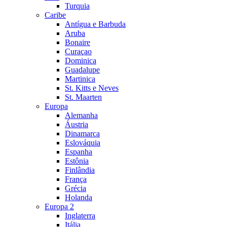
Turquia
Caribe
Antígua e Barbuda
Aruba
Bonaire
Curaçao
Dominica
Guadalupe
Martinica
St. Kitts e Neves
St. Maarten
Europa
Alemanha
Áustria
Dinamarca
Eslováquia
Espanha
Estônia
Finlândia
França
Grécia
Holanda
Europa 2
Inglaterra
Itália