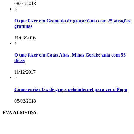
08/01/2018
3
O que fazer em Gramado de graça: Guia com 25 atrações
gratuitas
11/03/2016
4
O que fazer em Catas Altas, Minas Gerais: guia com 53
dicas
11/12/2017
5
Como enviar fax de graça pela internet para ver o Papa
05/02/2018
EVA ALMEIDA