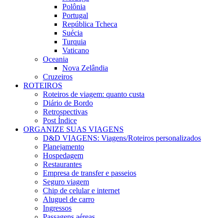
Polônia
Portugal
República Tcheca
Suécia
Turquia
Vaticano
Oceania
Nova Zelândia
Cruzeiros
ROTEIROS
Roteiros de viagem: quanto custa
Diário de Bordo
Retrospectivas
Post Índice
ORGANIZE SUAS VIAGENS
D&D VIAGENS: Viagens/Roteiros personalizados
Planejamento
Hospedagem
Restaurantes
Empresa de transfer e passeios
Seguro viagem
Chip de celular e internet
Aluguel de carro
Ingressos
Passagens aéreas