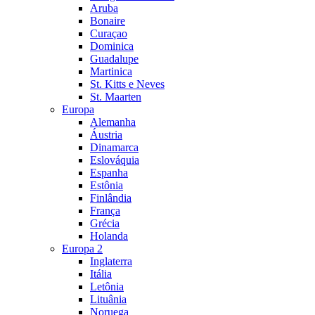
Aruba
Bonaire
Curaçao
Dominica
Guadalupe
Martinica
St. Kitts e Neves
St. Maarten
Europa
Alemanha
Áustria
Dinamarca
Eslováquia
Espanha
Estônia
Finlândia
França
Grécia
Holanda
Europa 2
Inglaterra
Itália
Letônia
Lituânia
Noruega