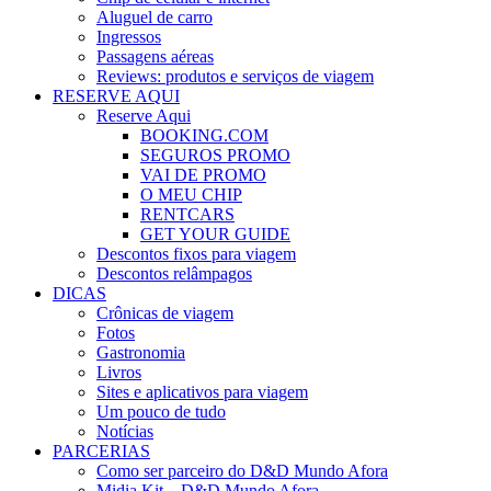
Aluguel de carro
Ingressos
Passagens aéreas
Reviews: produtos e serviços de viagem
RESERVE AQUI
Reserve Aqui
BOOKING.COM
SEGUROS PROMO
VAI DE PROMO
O MEU CHIP
RENTCARS
GET YOUR GUIDE
Descontos fixos para viagem
Descontos relâmpagos
DICAS
Crônicas de viagem
Fotos
Gastronomia
Livros
Sites e aplicativos para viagem
Um pouco de tudo
Notícias
PARCERIAS
Como ser parceiro do D&D Mundo Afora
Midia Kit – D&D Mundo Afora