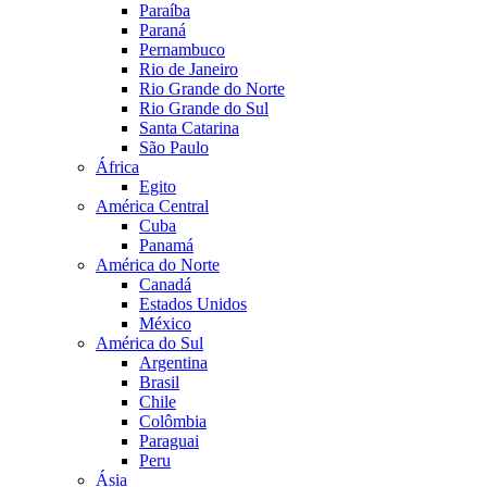
Paraíba
Paraná
Pernambuco
Rio de Janeiro
Rio Grande do Norte
Rio Grande do Sul
Santa Catarina
São Paulo
África
Egito
América Central
Cuba
Panamá
América do Norte
Canadá
Estados Unidos
México
América do Sul
Argentina
Brasil
Chile
Colômbia
Paraguai
Peru
Ásia