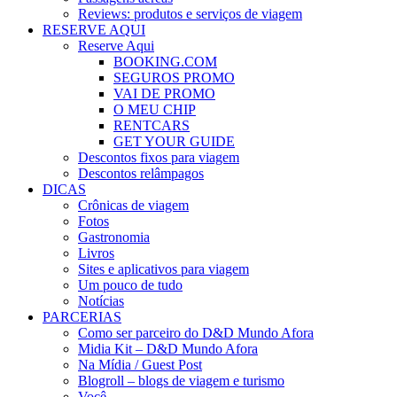
Reviews: produtos e serviços de viagem
RESERVE AQUI
Reserve Aqui
BOOKING.COM
SEGUROS PROMO
VAI DE PROMO
O MEU CHIP
RENTCARS
GET YOUR GUIDE
Descontos fixos para viagem
Descontos relâmpagos
DICAS
Crônicas de viagem
Fotos
Gastronomia
Livros
Sites e aplicativos para viagem
Um pouco de tudo
Notícias
PARCERIAS
Como ser parceiro do D&D Mundo Afora
Midia Kit – D&D Mundo Afora
Na Mídia / Guest Post
Blogroll – blogs de viagem e turismo
Você