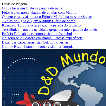
Dicas de viagem
O que fazer em Creta na parada do navio
Fotos Egito: nossa viagem de 20 dias com Madrid
Quanto custa viajar para o Egito e Madrid na mesma viagem
15 dias no Egito e 5, em Madrid: Diário de bordo
Kusadasi, Turquia: o que fazer na parada do cruzeiro
Tessalônica – um dia na cidade grega durante a parada do navio
Palácio Dolmabahçe: como visitar em Istambul
Cruzeiro pelo Bósforo em Istambul: nossa experiência
Bazar das Especiarias Istambul: como visitar
Grande Bazar Istambul: como visitar na Turquia