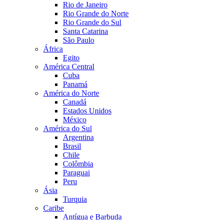
Rio de Janeiro
Rio Grande do Norte
Rio Grande do Sul
Santa Catarina
São Paulo
África
Egito
América Central
Cuba
Panamá
América do Norte
Canadá
Estados Unidos
México
América do Sul
Argentina
Brasil
Chile
Colômbia
Paraguai
Peru
Ásia
Turquia
Caribe
Antígua e Barbuda