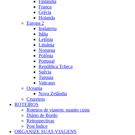
Finlândia
França
Grécia
Holanda
Europa 2
Inglaterra
Itália
Letônia
Lituânia
Noruega
Polônia
Portugal
República Tcheca
Suécia
Turquia
Vaticano
Oceania
Nova Zelândia
Cruzeiros
ROTEIROS
Roteiros de viagem: quanto custa
Diário de Bordo
Retrospectivas
Post Índice
ORGANIZE SUAS VIAGENS