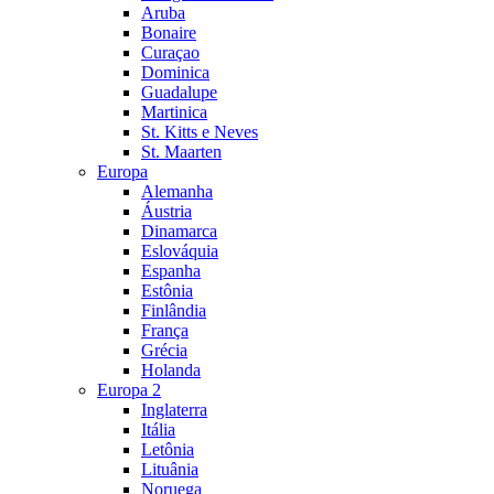
Aruba
Bonaire
Curaçao
Dominica
Guadalupe
Martinica
St. Kitts e Neves
St. Maarten
Europa
Alemanha
Áustria
Dinamarca
Eslováquia
Espanha
Estônia
Finlândia
França
Grécia
Holanda
Europa 2
Inglaterra
Itália
Letônia
Lituânia
Noruega