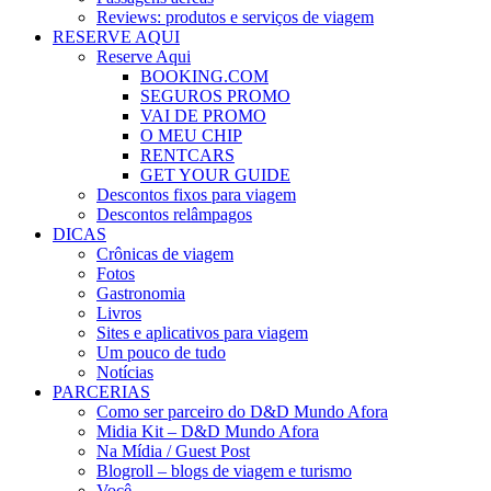
Reviews: produtos e serviços de viagem
RESERVE AQUI
Reserve Aqui
BOOKING.COM
SEGUROS PROMO
VAI DE PROMO
O MEU CHIP
RENTCARS
GET YOUR GUIDE
Descontos fixos para viagem
Descontos relâmpagos
DICAS
Crônicas de viagem
Fotos
Gastronomia
Livros
Sites e aplicativos para viagem
Um pouco de tudo
Notícias
PARCERIAS
Como ser parceiro do D&D Mundo Afora
Midia Kit – D&D Mundo Afora
Na Mídia / Guest Post
Blogroll – blogs de viagem e turismo
Você