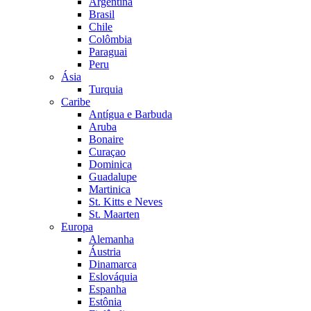
Argentina
Brasil
Chile
Colômbia
Paraguai
Peru
Ásia
Turquia
Caribe
Antígua e Barbuda
Aruba
Bonaire
Curaçao
Dominica
Guadalupe
Martinica
St. Kitts e Neves
St. Maarten
Europa
Alemanha
Áustria
Dinamarca
Eslováquia
Espanha
Estônia