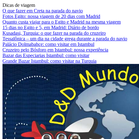
Dicas de viagem
O que fazer em Creta na parada do navio
Fotos Egito: nossa viagem de 20 dias com Madrid
Quanto custa viajar para o Egito e Madrid na mesma viagem
15 dias no Egito e 5, em Madrid: Diário de bordo
Kusadasi, Turquia: o que fazer na parada do cruzeiro
Tessalônica – um dia na cidade grega durante a parada do navio
Palácio Dolmabahçe: como visitar em Istambul
Cruzeiro pelo Bósforo em Istambul: nossa experiência
Bazar das Especiarias Istambul: como visitar
Grande Bazar Istambul: como visitar na Turquia