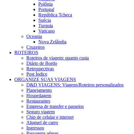
Polônia
Portugal
República Tcheca
Suécia
Turquia
Vaticano
Oceania
Nova Zelândia
Cruzeiros
ROTEIROS
Roteiros de viagem: quanto custa
Diário de Bordo
Retrospectivas
Post Índice
ORGANIZE SUAS VIAGENS
D&D VIAGENS: Viagens/Roteiros personalizados
Planejamento
Hospedagem
Restaurantes
Empresa de transfer e passeios
Seguro viagem
Chip de celular e internet
Aluguel de carro
Ingressos
Passagens aéreas