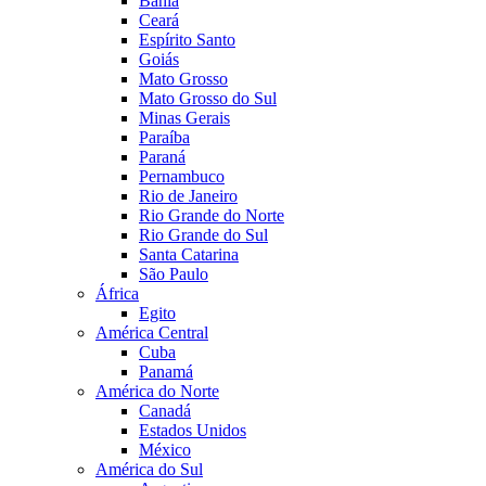
Bahia
Ceará
Espírito Santo
Goiás
Mato Grosso
Mato Grosso do Sul
Minas Gerais
Paraíba
Paraná
Pernambuco
Rio de Janeiro
Rio Grande do Norte
Rio Grande do Sul
Santa Catarina
São Paulo
África
Egito
América Central
Cuba
Panamá
América do Norte
Canadá
Estados Unidos
México
América do Sul