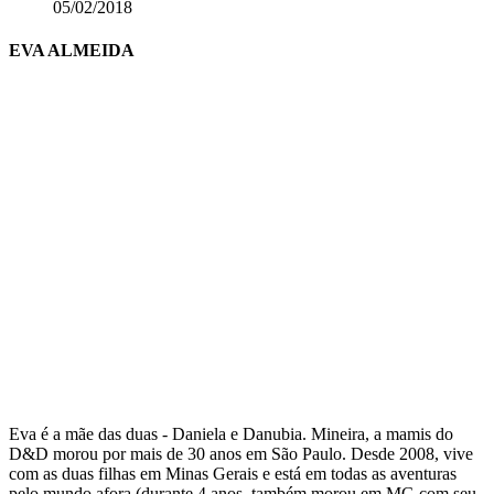
05/02/2018
EVA ALMEIDA
Eva é a mãe das duas - Daniela e Danubia. Mineira, a mamis do
D&D morou por mais de 30 anos em São Paulo. Desde 2008, vive
com as duas filhas em Minas Gerais e está em todas as aventuras
pelo mundo afora (durante 4 anos, também morou em MG com seu