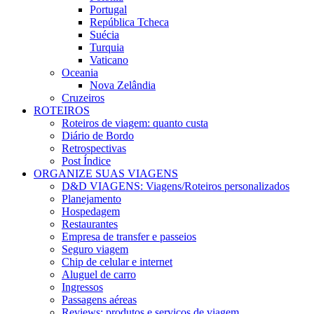
Portugal
República Tcheca
Suécia
Turquia
Vaticano
Oceania
Nova Zelândia
Cruzeiros
ROTEIROS
Roteiros de viagem: quanto custa
Diário de Bordo
Retrospectivas
Post Índice
ORGANIZE SUAS VIAGENS
D&D VIAGENS: Viagens/Roteiros personalizados
Planejamento
Hospedagem
Restaurantes
Empresa de transfer e passeios
Seguro viagem
Chip de celular e internet
Aluguel de carro
Ingressos
Passagens aéreas
Reviews: produtos e serviços de viagem