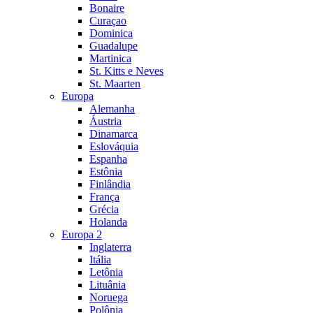
Bonaire
Curaçao
Dominica
Guadalupe
Martinica
St. Kitts e Neves
St. Maarten
Europa
Alemanha
Áustria
Dinamarca
Eslováquia
Espanha
Estônia
Finlândia
França
Grécia
Holanda
Europa 2
Inglaterra
Itália
Letônia
Lituânia
Noruega
Polônia