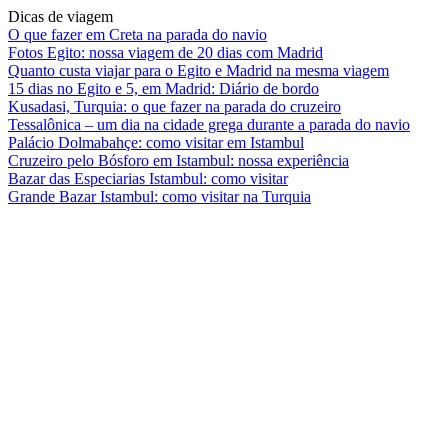
Dicas de viagem
O que fazer em Creta na parada do navio
Fotos Egito: nossa viagem de 20 dias com Madrid
Quanto custa viajar para o Egito e Madrid na mesma viagem
15 dias no Egito e 5, em Madrid: Diário de bordo
Kusadasi, Turquia: o que fazer na parada do cruzeiro
Tessalônica – um dia na cidade grega durante a parada do navio
Palácio Dolmabahçe: como visitar em Istambul
Cruzeiro pelo Bósforo em Istambul: nossa experiência
Bazar das Especiarias Istambul: como visitar
Grande Bazar Istambul: como visitar na Turquia