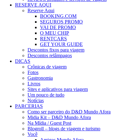
RESERVE AQUI
Reserve Aqui
BOOKING.COM
SEGUROS PROMO
VAI DE PROMO
O MEU CHIP
RENTCARS
GET YOUR GUIDE
Descontos fixos para viagem
Descontos relâmpagos
DICAS
Crônicas de viagem
Fotos
Gastronomia
Livros
Sites e aplicativos para viagem
Um pouco de tudo
Notícias
PARCERIAS
Como ser parceiro do D&D Mundo Afora
Midia Kit – D&D Mundo Afora
Na Mídia / Guest Post
Blogroll – blogs de viagem e turismo
Você
Amigos Mundo Afora