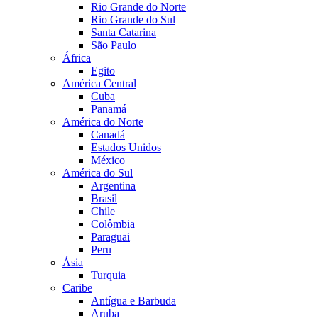
Rio Grande do Norte
Rio Grande do Sul
Santa Catarina
São Paulo
África
Egito
América Central
Cuba
Panamá
América do Norte
Canadá
Estados Unidos
México
América do Sul
Argentina
Brasil
Chile
Colômbia
Paraguai
Peru
Ásia
Turquia
Caribe
Antígua e Barbuda
Aruba