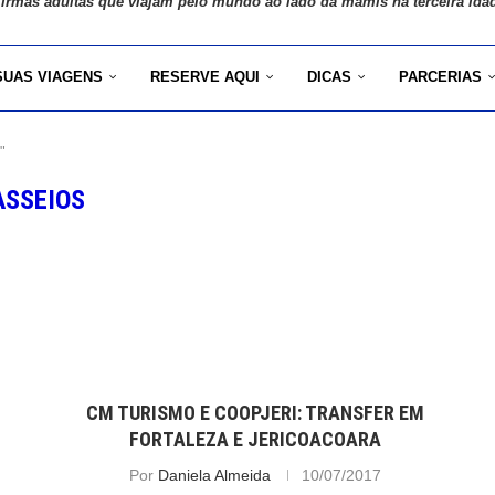
 irmãs adultas que viajam pelo mundo ao lado da mamis na terceira ida
SUAS VIAGENS
RESERVE AQUI
DICAS
PARCERIAS
"
ASSEIOS
CM TURISMO E COOPJERI: TRANSFER EM
FORTALEZA E JERICOACOARA
Por
Daniela Almeida
10/07/2017