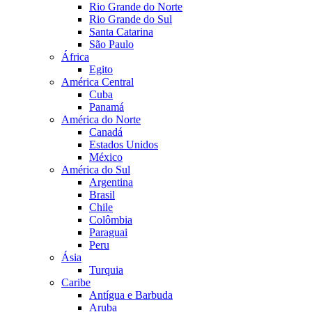
Rio Grande do Norte
Rio Grande do Sul
Santa Catarina
São Paulo
África
Egito
América Central
Cuba
Panamá
América do Norte
Canadá
Estados Unidos
México
América do Sul
Argentina
Brasil
Chile
Colômbia
Paraguai
Peru
Ásia
Turquia
Caribe
Antígua e Barbuda
Aruba