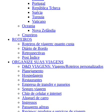
Portugal
República Tcheca
Suécia
Turquia
Vaticano
Oceania
Nova Zelândia
Cruzeiros
ROTEIROS
Roteiros de viagem: quanto custa
Diário de Bordo
Retrospectivas
Post Índice
ORGANIZE SUAS VIAGENS
D&D VIAGENS: Viagens/Roteiros personalizados
Planejamento
Hospedagem
Restaurantes
Empresa de transfer e passeios
Seguro viagem
Chip de celular e internet
Aluguel de carro
Ingressos
Passagens aéreas
Reviews: produtos e serviços de viagem