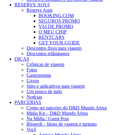
RESERVE AQUI
Reserve Aqui
BOOKING.COM
SEGUROS PROMO
VAI DE PROMO
O MEU CHIP
RENTCARS
GET YOUR GUIDE
Descontos fixos para viagem
Descontos relâmpagos
DICAS
Crônicas de viagem
Fotos
Gastronomia
Livros
Sites e aplicativos para viagem
Um pouco de tudo
Notícias
PARCERIAS
Como ser parceiro do D&D Mundo Afora
Midia Kit – D&D Mundo Afora
Na Mídia / Guest Post
Blogroll – blogs de viagem e turismo
Você
Amigos Mundo Afora