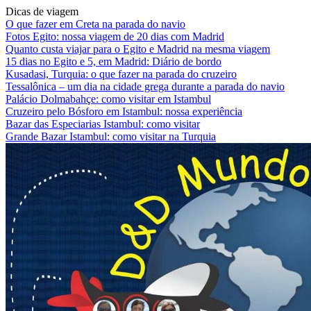
Dicas de viagem
O que fazer em Creta na parada do navio
Fotos Egito: nossa viagem de 20 dias com Madrid
Quanto custa viajar para o Egito e Madrid na mesma viagem
15 dias no Egito e 5, em Madrid: Diário de bordo
Kusadasi, Turquia: o que fazer na parada do cruzeiro
Tessalônica – um dia na cidade grega durante a parada do navio
Palácio Dolmabahçe: como visitar em Istambul
Cruzeiro pelo Bósforo em Istambul: nossa experiência
Bazar das Especiarias Istambul: como visitar
Grande Bazar Istambul: como visitar na Turquia