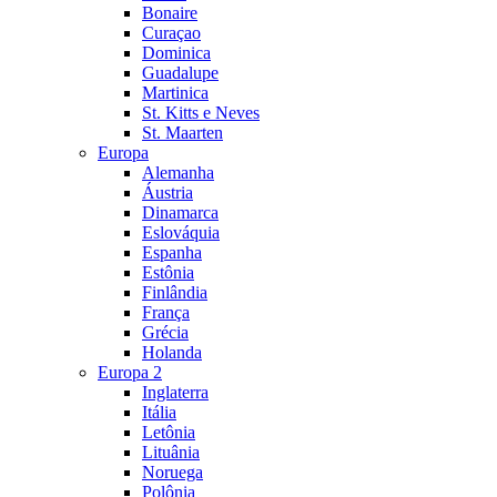
Bonaire
Curaçao
Dominica
Guadalupe
Martinica
St. Kitts e Neves
St. Maarten
Europa
Alemanha
Áustria
Dinamarca
Eslováquia
Espanha
Estônia
Finlândia
França
Grécia
Holanda
Europa 2
Inglaterra
Itália
Letônia
Lituânia
Noruega
Polônia