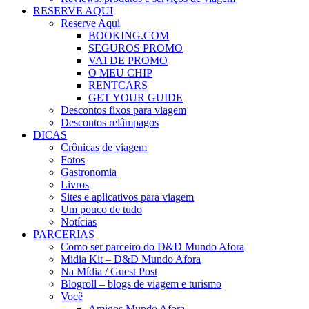
RESERVE AQUI
Reserve Aqui
BOOKING.COM
SEGUROS PROMO
VAI DE PROMO
O MEU CHIP
RENTCARS
GET YOUR GUIDE
Descontos fixos para viagem
Descontos relâmpagos
DICAS
Crônicas de viagem
Fotos
Gastronomia
Livros
Sites e aplicativos para viagem
Um pouco de tudo
Notícias
PARCERIAS
Como ser parceiro do D&D Mundo Afora
Midia Kit – D&D Mundo Afora
Na Mídia / Guest Post
Blogroll – blogs de viagem e turismo
Você
Amigos Mundo Afora