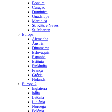
Bonaire
Curaçao
Dominica
Guadalupe
Martinica
St. Kitts e Neves
St. Maarten
Europa
Alemanha
Áustria
Dinamarca
Eslováquia
Espanha
Estônia
Finlândia
França
Grécia
Holanda
Europa 2
Inglaterra
Itália
Letônia
Lituânia
Noruega
Polônia