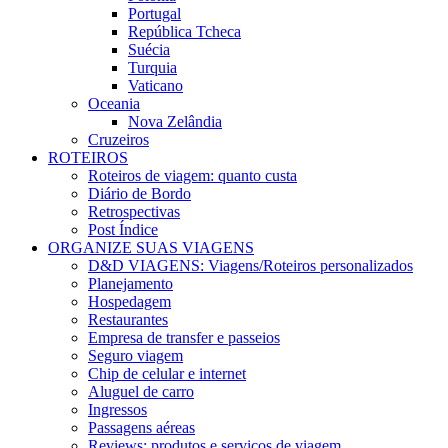
Portugal
República Tcheca
Suécia
Turquia
Vaticano
Oceania
Nova Zelândia
Cruzeiros
ROTEIROS
Roteiros de viagem: quanto custa
Diário de Bordo
Retrospectivas
Post Índice
ORGANIZE SUAS VIAGENS
D&D VIAGENS: Viagens/Roteiros personalizados
Planejamento
Hospedagem
Restaurantes
Empresa de transfer e passeios
Seguro viagem
Chip de celular e internet
Aluguel de carro
Ingressos
Passagens aéreas
Reviews: produtos e serviços de viagem