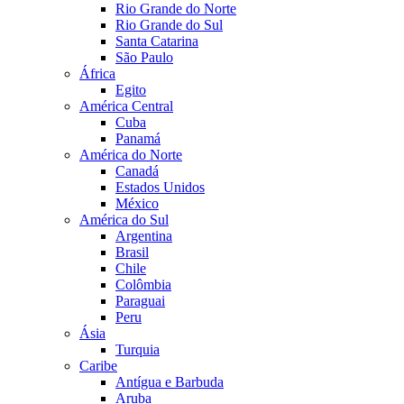
Rio Grande do Norte
Rio Grande do Sul
Santa Catarina
São Paulo
África
Egito
América Central
Cuba
Panamá
América do Norte
Canadá
Estados Unidos
México
América do Sul
Argentina
Brasil
Chile
Colômbia
Paraguai
Peru
Ásia
Turquia
Caribe
Antígua e Barbuda
Aruba