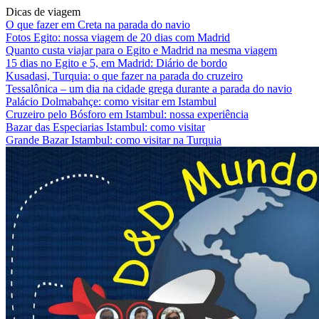
Dicas de viagem
O que fazer em Creta na parada do navio
Fotos Egito: nossa viagem de 20 dias com Madrid
Quanto custa viajar para o Egito e Madrid na mesma viagem
15 dias no Egito e 5, em Madrid: Diário de bordo
Kusadasi, Turquia: o que fazer na parada do cruzeiro
Tessalônica – um dia na cidade grega durante a parada do navio
Palácio Dolmabahçe: como visitar em Istambul
Cruzeiro pelo Bósforo em Istambul: nossa experiência
Bazar das Especiarias Istambul: como visitar
Grande Bazar Istambul: como visitar na Turquia