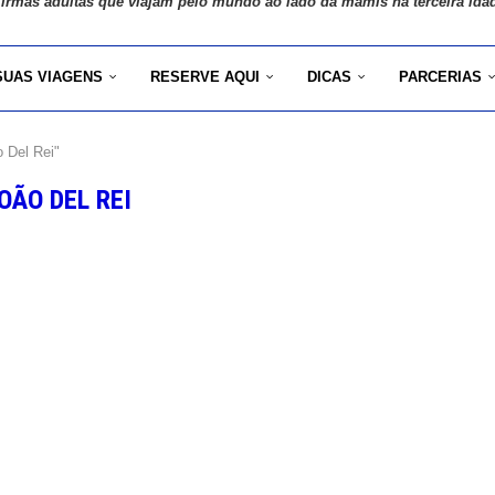
 irmãs adultas que viajam pelo mundo ao lado da mamis na terceira ida
SUAS VIAGENS
RESERVE AQUI
DICAS
PARCERIAS
 Del Rei"
OÃO DEL REI