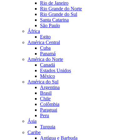
Rio de Janeiro
Rio Grande do Norte
Rio Grande do Sul
Santa Catarina
São Paulo
África
Egito
América Central
Cuba
Panamá
América do Norte
Canadá
Estados Unidos
México
América do Sul
Argentina
Brasil
Chile
Colômbia
Paraguai
Peru
Ásia
Turquia
Caribe
Antígua e Barbuda