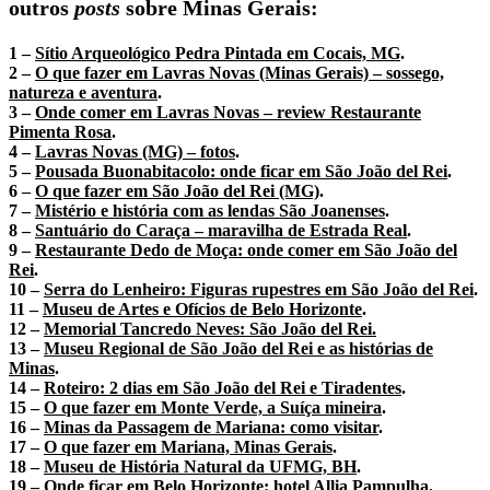
outros
posts
sobre Minas Gerais:
1 –
Sítio Arqueológico Pedra Pintada em Cocais, MG
.
2 –
O que fazer em Lavras Novas (Minas Gerais) – sossego,
natureza e aventura
.
3 –
Onde comer em Lavras Novas – review Restaurante
Pimenta Rosa
.
4 –
Lavras Novas (MG) – fotos
.
5 –
Pousada Buonabitacolo: onde ficar em São João del Rei
.
6 –
O que fazer em São João del Rei (MG)
.
7 –
Mistério e história com as lendas São Joanenses
.
8 –
Santuário do Caraça – maravilha de Estrada Real
.
9 –
Restaurante Dedo de Moça: onde comer em São João del
Rei
.
10 –
Serra do Lenheiro: Figuras rupestres em São João del Rei
.
11 –
Museu de Artes e Ofícios de Belo Horizonte
.
12 –
Memorial Tancredo Neves: São João del Rei.
13 –
Museu Regional de São João del Rei e as histórias de
Minas
.
14 –
Roteiro: 2 dias em São João del Rei e Tiradentes
.
15 –
O que fazer em Monte Verde, a Suíça mineira
.
16 –
Minas da Passagem de Mariana: como visitar
.
17 –
O que fazer em Mariana, Minas Gerais
.
18 –
Museu de História Natural da UFMG, BH
.
19 –
Onde ficar em Belo Horizonte: hotel Allia Pampulha
.