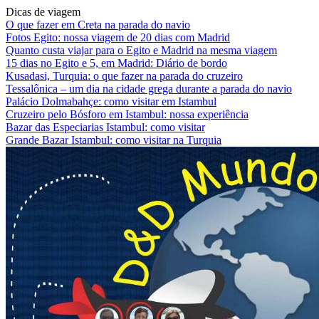
Dicas de viagem
O que fazer em Creta na parada do navio
Fotos Egito: nossa viagem de 20 dias com Madrid
Quanto custa viajar para o Egito e Madrid na mesma viagem
15 dias no Egito e 5, em Madrid: Diário de bordo
Kusadasi, Turquia: o que fazer na parada do cruzeiro
Tessalônica – um dia na cidade grega durante a parada do navio
Palácio Dolmabahçe: como visitar em Istambul
Cruzeiro pelo Bósforo em Istambul: nossa experiência
Bazar das Especiarias Istambul: como visitar
Grande Bazar Istambul: como visitar na Turquia