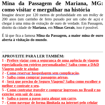
Mina da Passagem de Mariana, MG:
como visitar e mergulhar na história
Imagine descer por 120 metros de profundidade em um
trolley
de
200 anos (um carrinho de ferro puxado por um cabo de aço) e
chegar à uma mina de extração de ouro de verdade. Em Passagem,
distrito da cidade de
Mariana
, em
Minas Gerais
, isso é possível.
É lá que fica a famosa
Mina da Passagem, a maior mina de ouro
aberta à visitação do mundo
.
APROVEITE PARA LER TAMBÉM:
1 -
Prefere viajar com a segurança de uma agência de viagem
especializada em roteiros personalizados? Saiba como a D&D
Viagens pode te ajudar
.
2 -
Como reservar hospedagem sem complicação
.
3 -
Saiba como comprar passagens aéreas
.
4 -
Será que preciso de Seguro Viagem? Saiba como escolher o
melhor e contrate o seu
.
5 -
Como contratar
transfer
e comprar ingressos no Brasil e no
exterior sem sair de casa
.
6 -
Saiba o passo a passo para alugar um carro
.
7 -
Como navegar de forma ilimitada na internet pelo celular