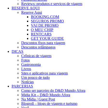
Reviews: produtos e serviços de viagem
RESERVE AQUI
Reserve Aqui
BOOKING.COM
SEGUROS PROMO
VAI DE PROMO
O MEU CHIP
RENTCARS
GET YOUR GUIDE
Descontos fixos para viagem
Descontos relâmpagos
DICAS
Crônicas de viagem
Fotos
Gastronomia
Livros
Sites e aplicativos para viagem
Um pouco de tudo
Notícias
PARCERIAS
Como ser parceiro do D&D Mundo Afora
Midia Kit – D&D Mundo Afora
Na Mídia / Guest Post
Blogroll – blogs de viagem e turismo
Você