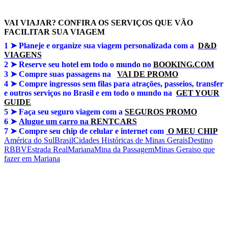
VAI VIAJAR? CONFIRA OS SERVIÇOS QUE VÃO
FACILITAR SUA VIAGEM
1 ➤
Planeje e organize sua viagem personalizada com a
D&D
VIAGENS
2 ➤ Reserve seu hotel em todo o mundo no
BOOKING.COM
3 ➤
Compre suas passagens na
VAI DE PROMO
4 ➤
Compre ingressos sem filas para atrações, passeios, transfer
e outros serviços no Brasil e em todo o mundo na
GET YOUR
GUIDE
5 ➤
Faça seu seguro viagem com a
SEGUROS PROMO
6 ➤
Alugue um carro na
RENTCARS
7 ➤
Compre seu chip de celular e internet com
O MEU CHIP
América do Sul
Brasil
Cidades Históricas de Minas Gerais
Destino
RBBV
Estrada Real
Mariana
Mina da Passagem
Minas Gerais
o que
fazer em Mariana