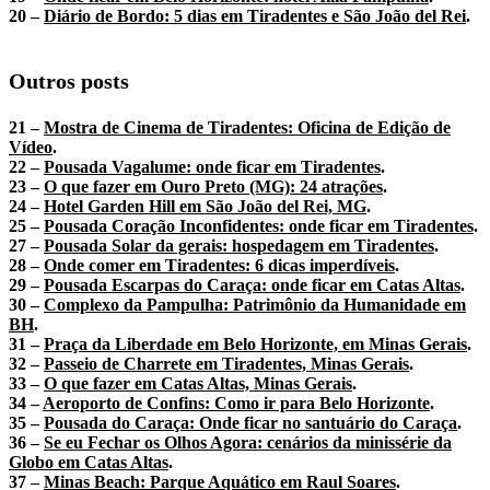
20 –
Diário de Bordo: 5 dias em Tiradentes e São João del Rei
.
Outros posts
21 –
Mostra de Cinema de Tiradentes: Oficina de Edição de
Vídeo
.
22 –
Pousada Vagalume: onde ficar em Tiradentes
.
23 –
O que fazer em Ouro Preto (MG): 24 atrações
.
24 –
Hotel Garden Hill em São João del Rei, MG
.
25 –
Pousada Coração Inconfidentes: onde ficar em Tiradentes
.
27 –
Pousada Solar da gerais: hospedagem em Tiradentes
.
28 –
Onde comer em Tiradentes: 6 dicas imperdíveis
.
29 –
Pousada Escarpas do Caraça: onde ficar em Catas Altas
.
30 –
Complexo da Pampulha: Patrimônio da Humanidade em
BH
.
31 –
Praça da Liberdade em Belo Horizonte, em Minas Gerais
.
32 –
Passeio de Charrete em Tiradentes, Minas Gerais
.
33 –
O que fazer em Catas Altas, Minas Gerais
.
34 –
Aeroporto de Confins: Como ir para Belo Horizonte
.
35 –
Pousada do Caraça: Onde ficar no santuário do Caraça
.
36 –
Se eu Fechar os Olhos Agora: cenários da minissérie da
Globo em Catas Altas
.
37 –
Minas Beach: Parque Aquático em Raul Soares
.