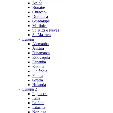
Aruba
Bonaire
Curaçao
Dominica
Guadalupe
Martinica
St. Kitts e Neves
St. Maarten
Europa
Alemanha
Áustria
Dinamarca
Eslováquia
Espanha
Estônia
Finlândia
França
Grécia
Holanda
Europa 2
Inglaterra
Itália
Letônia
Lituânia
Noruega