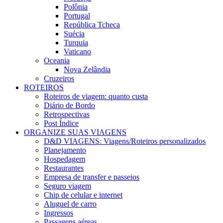
Polônia
Portugal
República Tcheca
Suécia
Turquia
Vaticano
Oceania
Nova Zelândia
Cruzeiros
ROTEIROS
Roteiros de viagem: quanto custa
Diário de Bordo
Retrospectivas
Post Índice
ORGANIZE SUAS VIAGENS
D&D VIAGENS: Viagens/Roteiros personalizados
Planejamento
Hospedagem
Restaurantes
Empresa de transfer e passeios
Seguro viagem
Chip de celular e internet
Aluguel de carro
Ingressos
Passagens aéreas