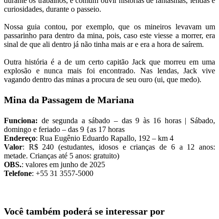
durante os trabalhos, é comum ouvir histórias de fantasmas, lendas e
curiosidades, durante o passeio.
Nossa guia contou, por exemplo, que os mineiros levavam um
passarinho para dentro da mina, pois, caso este viesse a morrer, era
sinal de que ali dentro já não tinha mais ar e era a hora de saírem.
Outra história é a de um certo capitão Jack que morreu em uma
explosão e nunca mais foi encontrado. Nas lendas, Jack vive
vagando dentro das minas a procura de seu ouro (ui, que medo).
Mina da Passagem de Mariana
Funciona:
de segunda a sábado – das 9 às 16 horas | Sábado,
domingo e feriado – das 9 {as 17 horas
Endereço
: Rua Eugênio Eduardo Rapallo, 192 – km 4
Valor
: R$ 240 (estudantes, idosos e crianças de 6 a 12 anos:
metade. Crianças até 5 anos: gratuito)
OBS.
: valores em junho de 2025
Telefone
: +55 31 3557-5000
Você também poderá se interessar por