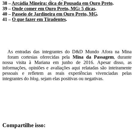
38 –
Arcádia Mineira: dica de Pousada em Ouro Preto
.
39 –
Onde comer em Ouro Preto, MG: 5 dicas
.
40 –
Passeio de Jardineira em Ouro Preto, MG
.
41 –
O que fazer em Tiradentes
.
As entradas das integrantes do D&D Mundo Afora na Mina
foram cortesias oferecidas pela
Mina da Passagem
, durante
nossa visita à Mariana em junho de 2016.
Apesar disso, as
informações, opiniões e avaliações aqui relatadas são inteiramente
pessoais e refletem as reais experiências vivenciadas pelas
integrantes do
blog
, sejam elas positivas ou negativas.
Compartilhe isso: