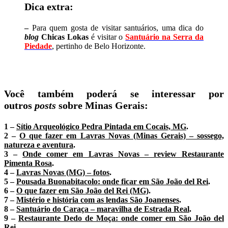
Dica extra:
–
Para quem gosta de visitar santuários, uma dica do
blog
Chicas Lokas
é visitar o
Santuário na Serra da
Piedade
, pertinho de Belo Horizonte.
Você também poderá se interessar por
outros
posts
sobre Minas Gerais:
1 –
Sítio Arqueológico Pedra Pintada em Cocais, MG
.
2 –
O que fazer em Lavras Novas (Minas Gerais) – sossego,
natureza e aventura
.
3 –
Onde comer em Lavras Novas – review Restaurante
Pimenta Rosa
.
4 –
Lavras Novas (MG) – fotos
.
5 –
Pousada Buonabitacolo: onde ficar em São João del Rei
.
6 –
O que fazer em São João del Rei (MG)
.
7 –
Mistério e história com as lendas São Joanenses
.
8 –
Santuário do Caraça – maravilha de Estrada Real
.
9 –
Restaurante Dedo de Moça: onde comer em São João del
Rei
.