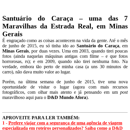
Santuário do Caraça – uma das 7
Maravilhas da Estrada Real, em Minas
Gerais
É engraçado como as coisas acontecem na vida da gente. Até o mês
de junho de 2015, eu só tinha ido ao
Santuário do Caraça
, em
Minas Gerais
, por duas vezes. Uma em 2003, quando tirei poucas
fotos (ainda naquelas máquinas antigas com filme – e que fotos
horrorosas, rs); e em 2009, quando não tirei nenhuma foto. Na
verdade, embora tão perto de minha casa (a uns 30 minutos de
carro), não dava muito valor ao lugar.
Porém, na última semana de junho de 2015, tive uma nova
oportunidade de visitar o lugar (agora com mais recursos
fotográficos, com olhar mais atento e já pensando em um
post
maravilhoso aqui para o
D&D Mundo Afora
).
APROVEITE PARA LER TAMBÉM:
1 -
Prefere viajar com a segurança de uma agência de viagem
especializada em roteiros personalizados? Saiba como a D&D