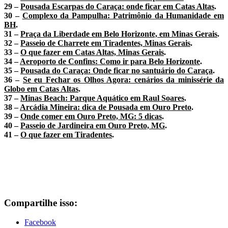
29 –
Pousada Escarpas do Caraça: onde ficar em Catas Altas
.
30 –
Complexo da Pampulha: Patrimônio da Humanidade em
BH
.
31 –
Praça da Liberdade em Belo Horizonte, em Minas Gerais
.
32 –
Passeio de Charrete em Tiradentes, Minas Gerais
.
33 –
O que fazer em Catas Altas, Minas Gerais
.
34 –
Aeroporto de Confins: Como ir para Belo Horizonte
.
35 –
Pousada do Caraça: Onde ficar no santuário do Caraça
.
36 –
Se eu Fechar os Olhos Agora: cenários da minissérie da
Globo em Catas Altas
.
37 –
Minas Beach: Parque Aquático em Raul Soares
.
38 –
Arcádia Mineira: dica de Pousada em Ouro Preto
.
39 –
Onde comer em Ouro Preto, MG: 5 dicas
.
40 –
Passeio de Jardineira em Ouro Preto, MG
.
41 –
O que fazer em Tiradentes
.
Compartilhe isso:
Facebook