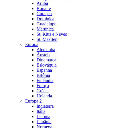
Aruba
Bonaire
Curaçao
Dominica
Guadalupe
Martinica
St. Kitts e Neves
St. Maarten
Europa
Alemanha
Áustria
Dinamarca
Eslováquia
Espanha
Estônia
Finlândia
França
Grécia
Holanda
Europa 2
Inglaterra
Itália
Letônia
Lituânia
Noruega