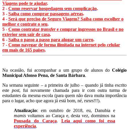
Viagens pode te ajudar
.
2 -
Como reservar hospedagem sem complicação
.
3 -
Saiba como comprar passagens aéreas
.
4 -
Será que preciso de Seguro Viagem? Saiba como escolher o
melhor e contrate o seu
.
5 -
Como contratar
transfer
e comprar ingressos no Brasil e no
exterior sem sair de casa
.
6 -
Saiba o passo a passo para alugar um carro
.
7 -
Como navegar de forma ilimitada na internet pelo celular
em mais de 165 países
.
Na ocasião, fui acompanhar a um grupo de alunos do
Colégio
Municipal Afonso Pena, de Santa Bárbara
.
Na semana seguinte – a primeira de julho – quando já tinha escrito
este
post
, fui novamente chamada para ir com outra turma de
estudantes da mesma escola (para quem não dava muita importância
para o lugar, acho que agora já está bom, né, rsrsrs!!!).
Atualização
: em outubro de 2018, eu, Danubia e
mamis
voltamos ao Caraça e, desta vez, dormimos na
Pousada do Caraça
.
Leia aqui como foi essa
experiência
.