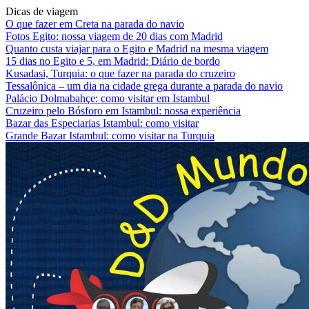
Dicas de viagem
O que fazer em Creta na parada do navio
Fotos Egito: nossa viagem de 20 dias com Madrid
Quanto custa viajar para o Egito e Madrid na mesma viagem
15 dias no Egito e 5, em Madrid: Diário de bordo
Kusadasi, Turquia: o que fazer na parada do cruzeiro
Tessalônica – um dia na cidade grega durante a parada do navio
Palácio Dolmabahçe: como visitar em Istambul
Cruzeiro pelo Bósforo em Istambul: nossa experiência
Bazar das Especiarias Istambul: como visitar
Grande Bazar Istambul: como visitar na Turquia