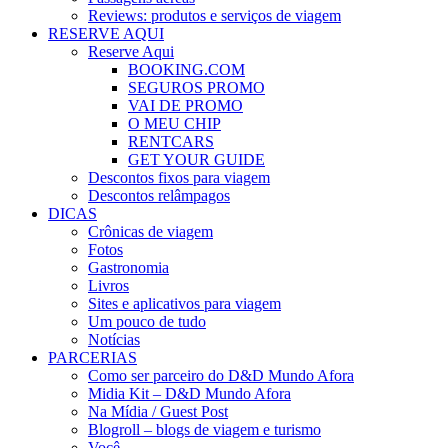
Reviews: produtos e serviços de viagem
RESERVE AQUI
Reserve Aqui
BOOKING.COM
SEGUROS PROMO
VAI DE PROMO
O MEU CHIP
RENTCARS
GET YOUR GUIDE
Descontos fixos para viagem
Descontos relâmpagos
DICAS
Crônicas de viagem
Fotos
Gastronomia
Livros
Sites e aplicativos para viagem
Um pouco de tudo
Notícias
PARCERIAS
Como ser parceiro do D&D Mundo Afora
Midia Kit – D&D Mundo Afora
Na Mídia / Guest Post
Blogroll – blogs de viagem e turismo
Você