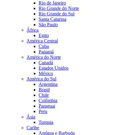
Rio de Janeiro
Rio Grande do Norte
Rio Grande do Sul
Santa Catarina
São Paulo
África
Egito
América Central
Cuba
Panamá
América do Norte
Canadá
Estados Unidos
México
América do Sul
Argentina
Brasil
Chile
Colômbia
Paraguai
Peru
Ásia
Turquia
Caribe
Antígua e Barbuda