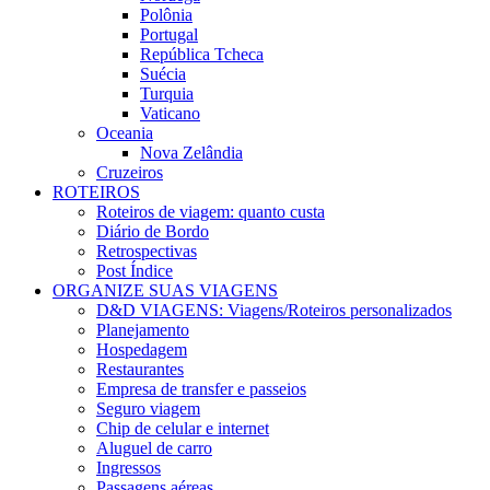
Polônia
Portugal
República Tcheca
Suécia
Turquia
Vaticano
Oceania
Nova Zelândia
Cruzeiros
ROTEIROS
Roteiros de viagem: quanto custa
Diário de Bordo
Retrospectivas
Post Índice
ORGANIZE SUAS VIAGENS
D&D VIAGENS: Viagens/Roteiros personalizados
Planejamento
Hospedagem
Restaurantes
Empresa de transfer e passeios
Seguro viagem
Chip de celular e internet
Aluguel de carro
Ingressos
Passagens aéreas