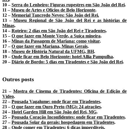
10 –
Serra do Lenheiro: Figuras rupestres em São João del Rei
.
11 –
Museu de Artes e Ofícios de Belo Horizonte
.
12 –
Memorial Tancredo Neves: São João del Rei.
13 –
Museu Regional de São João del Rei e as histórias de
Minas
.
14 –
Roteiro: 2 dias em São João del Rei e Tiradentes
.
15 –
O que fazer em Monte Verde, a Suíça mineira
.
16 –
Minas da Passagem de Mariana: como visitar
.
17 –
O que fazer em Mariana, Minas Gerais
.
18 –
Museu de História Natural da UFMG, BH
.
19 –
Onde ficar em Belo Horizonte: hotel Allia Pampulha
.
20 –
Diário de Bordo: 5 dias em Tiradentes e São João del Rei
.
Outros posts
21 –
Mostra de Cinema de Tiradentes: Oficina de Edição de
Vídeo
.
22 –
Pousada Vagalume: onde ficar em Tiradentes
.
23 –
O que fazer em Ouro Preto (MG): 24 atrações
.
24 –
Hotel Garden Hill em São João del Rei, MG
.
25 –
Pousada Coração Inconfidentes: onde ficar em Tiradentes
.
27 –
Pousada Solar da gerais: hospedagem em Tiradentes
.
28 –
Onde comer em Tiradentes: 6 dicas imperdíveis
.