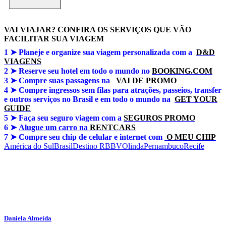
VAI VIAJAR? CONFIRA OS SERVIÇOS QUE VÃO
FACILITAR SUA VIAGEM
1 ➤
Planeje e organize sua viagem personalizada com a
D&D
VIAGENS
2 ➤ Reserve seu hotel em todo o mundo no
BOOKING.COM
3 ➤
Compre suas passagens na
VAI DE PROMO
4 ➤
Compre ingressos sem filas para atrações, passeios, transfer
e outros serviços no Brasil e em todo o mundo na
GET YOUR
GUIDE
5 ➤
Faça seu seguro viagem com a
SEGUROS PROMO
6 ➤
Alugue um carro na
RENTCARS
7 ➤
Compre seu chip de celular e internet com
O MEU CHIP
América do Sul
Brasil
Destino RBBV
Olinda
Pernambuco
Recife
Daniela Almeida