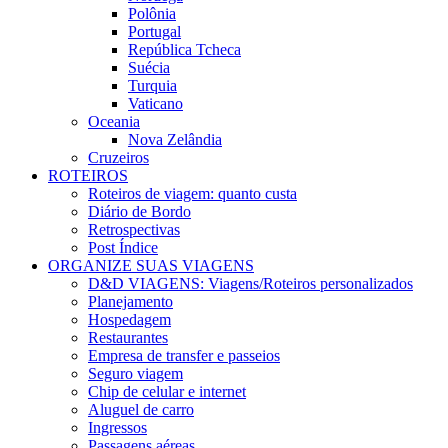
Polônia
Portugal
República Tcheca
Suécia
Turquia
Vaticano
Oceania
Nova Zelândia
Cruzeiros
ROTEIROS
Roteiros de viagem: quanto custa
Diário de Bordo
Retrospectivas
Post Índice
ORGANIZE SUAS VIAGENS
D&D VIAGENS: Viagens/Roteiros personalizados
Planejamento
Hospedagem
Restaurantes
Empresa de transfer e passeios
Seguro viagem
Chip de celular e internet
Aluguel de carro
Ingressos
Passagens aéreas