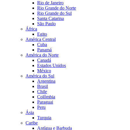
Rio de Janeiro
Rio Grande do Norte
Rio Grande do Sul
Santa Catarina
São Paulo
África
Egito
América Central
Cuba
Panamá
América do Norte
Canadá
Estados Unidos
México
América do Sul
Argentina
Brasil
Chile
Colômbia
Paraguai
Peru
Ásia
Turquia
Caribe
Antígua e Barbuda