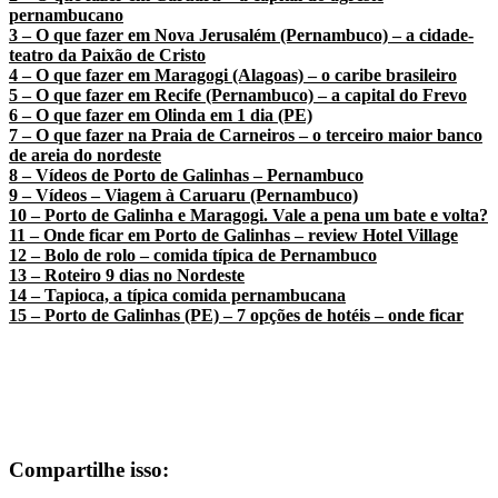
pernambucano
3 – O que fazer em Nova Jerusalém (Pernambuco) – a cidade-
teatro da Paixão de Cristo
4 – O que fazer em Maragogi (Alagoas) – o caribe brasileiro
5 – O que fazer em Recife (Pernambuco) – a capital do Frevo
6 – O que fazer em Olinda em 1 dia (PE)
7 – O que fazer na Praia de Carneiros – o terceiro maior banco
de areia do nordeste
8 – Vídeos de Porto de Galinhas – Pernambuco
9 – Vídeos – Viagem à Caruaru (Pernambuco)
10 – Porto de Galinha e Maragogi. Vale a pena um bate e volta?
11 – Onde ficar em Porto de Galinhas – review Hotel Village
12 – Bolo de rolo – comida típica de Pernambuco
13 –
Roteiro 9 dias no Nordeste
14 – Tapioca, a típica comida pernambucana
15 – Porto de Galinhas (PE) – 7 opções de hotéis – onde ficar
Compartilhe isso: