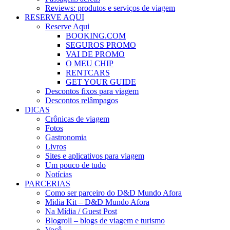
Reviews: produtos e serviços de viagem
RESERVE AQUI
Reserve Aqui
BOOKING.COM
SEGUROS PROMO
VAI DE PROMO
O MEU CHIP
RENTCARS
GET YOUR GUIDE
Descontos fixos para viagem
Descontos relâmpagos
DICAS
Crônicas de viagem
Fotos
Gastronomia
Livros
Sites e aplicativos para viagem
Um pouco de tudo
Notícias
PARCERIAS
Como ser parceiro do D&D Mundo Afora
Midia Kit – D&D Mundo Afora
Na Mídia / Guest Post
Blogroll – blogs de viagem e turismo
Você