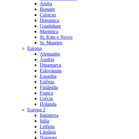
Aruba
Bonaire
Curaçao
Dominica
Guadalupe
Martinica
St. Kitts e Neves
St. Maarten
Europa
Alemanha
Áustria
Dinamarca
Eslováquia
Espanha
Estônia
Finlândia
França
Grécia
Holanda
Europa 2
Inglaterra
Itália
Letônia
Lituânia
Noruega