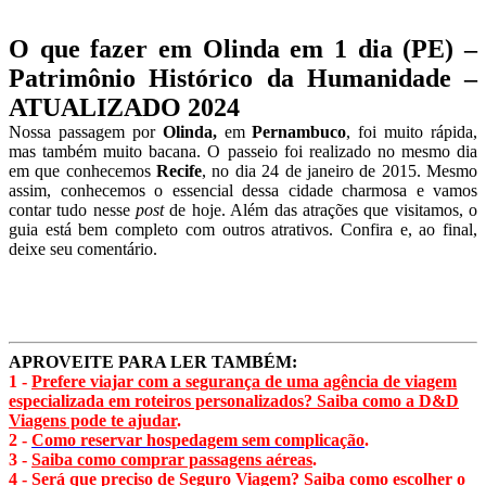
O que fazer em Olinda em 1 dia (PE) –
Patrimônio Histórico da Humanidade –
ATUALIZADO 2024
Nossa passagem por
Olinda,
em
Pernambuco
, foi muito rápida,
mas também muito bacana. O passeio foi realizado no mesmo dia
em que conhecemos
Recife
, no dia 24 de janeiro de 2015. Mesmo
assim, conhecemos o essencial dessa cidade charmosa e vamos
contar tudo nesse
post
de hoje. Além das atrações que visitamos, o
guia está bem completo com outros atrativos. Confira e, ao final,
deixe seu comentário.
APROVEITE PARA LER TAMBÉM:
1 -
Prefere viajar com a segurança de uma agência de viagem
especializada em roteiros personalizados? Saiba como a D&D
Viagens pode te ajudar
.
2 -
Como reservar hospedagem sem complicação
.
3 -
Saiba como comprar passagens aéreas
.
4 -
Será que preciso de Seguro Viagem? Saiba como escolher o