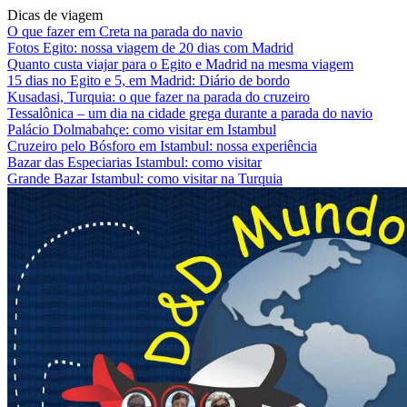
Dicas de viagem
O que fazer em Creta na parada do navio
Fotos Egito: nossa viagem de 20 dias com Madrid
Quanto custa viajar para o Egito e Madrid na mesma viagem
15 dias no Egito e 5, em Madrid: Diário de bordo
Kusadasi, Turquia: o que fazer na parada do cruzeiro
Tessalônica – um dia na cidade grega durante a parada do navio
Palácio Dolmabahçe: como visitar em Istambul
Cruzeiro pelo Bósforo em Istambul: nossa experiência
Bazar das Especiarias Istambul: como visitar
Grande Bazar Istambul: como visitar na Turquia