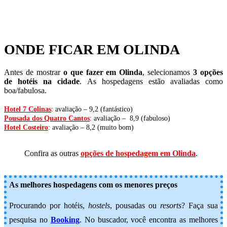
ONDE FICAR EM OLINDA
Antes de mostrar
o que fazer em Olinda
, selecionamos
3 opções
de hotéis na cidade
. As hospedagens estão avaliadas como
boa/fabulosa.
Hotel 7 Colinas
: avaliação – 9,2 (fantástico)
Pousada dos Quatro Cantos
: avaliação – 8,9 (fabuloso)
Hotel Costeiro
: avaliação – 8,2 (muito bom)
Confira as outras
opções de hospedagem em Olinda
.
As melhores hospedagens com os menores preços
Procurando por hotéis,
hostels
, pousadas ou
resorts
? Faça sua
pesquisa no
Booking
.
No buscador, você encontra as melhores