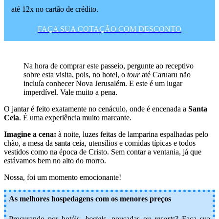
até 12x no cartão de crédito.
FAÇA SUA COTAÇÃO COM DESCONTO
Na hora de comprar este passeio, pergunte ao receptivo
sobre esta visita, pois, no hotel, o
tour
até Caruaru não
incluía conhecer Nova Jerusalém. E este é um lugar
imperdível. Vale muito a pena.
O jantar é feito exatamente no cenáculo, onde é encenada a
Santa
Ceia
. É uma experiência muito marcante.
Imagine a cena:
à noite, luzes feitas de lamparina espalhadas pelo
chão, a mesa da santa ceia, utensílios e comidas típicas e todos
vestidos como na época de Cristo. Sem contar a ventania, já que
estávamos bem no alto do morro.
Nossa, foi um momento emocionante!
As melhores hospedagens com os menores preços
Procurando por hotéis,
hostels
, pousadas ou
resorts
? Faça sua