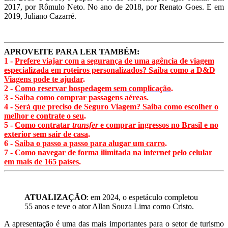
2017, por Rômulo Neto. No ano de 2018, por Renato Goes. E em
2019, Juliano Cazarré.
APROVEITE PARA LER TAMBÉM:
1 -
Prefere viajar com a segurança de uma agência de viagem
especializada em roteiros personalizados? Saiba como a D&D
Viagens pode te ajudar
.
2 -
Como reservar hospedagem sem complicação
.
3 -
Saiba como comprar passagens aéreas
.
4 -
Será que preciso de Seguro Viagem? Saiba como escolher o
melhor e contrate o seu
.
5 -
Como contratar
transfer
e comprar ingressos no Brasil e no
exterior sem sair de casa
.
6 -
Saiba o passo a passo para alugar um carro
.
7 -
Como navegar de forma ilimitada na internet pelo celular
em mais de 165 países
.
ATUALIZAÇÃO
: em 2024, o espetáculo completou
55 anos e teve o ator Allan Souza Lima como Cristo.
A apresentação é uma das mais importantes para o setor de turismo