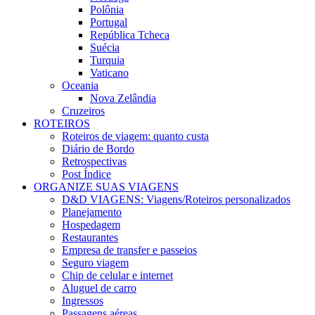
Polônia
Portugal
República Tcheca
Suécia
Turquia
Vaticano
Oceania
Nova Zelândia
Cruzeiros
ROTEIROS
Roteiros de viagem: quanto custa
Diário de Bordo
Retrospectivas
Post Índice
ORGANIZE SUAS VIAGENS
D&D VIAGENS: Viagens/Roteiros personalizados
Planejamento
Hospedagem
Restaurantes
Empresa de transfer e passeios
Seguro viagem
Chip de celular e internet
Aluguel de carro
Ingressos
Passagens aéreas