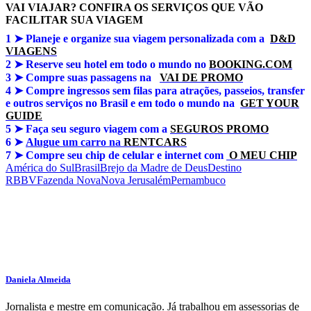
VAI VIAJAR? CONFIRA OS SERVIÇOS QUE VÃO
FACILITAR SUA VIAGEM
1 ➤
Planeje e organize sua viagem personalizada com a
D&D
VIAGENS
2 ➤ Reserve seu hotel em todo o mundo no
BOOKING.COM
3 ➤
Compre suas passagens na
VAI DE PROMO
4 ➤
Compre ingressos sem filas para atrações, passeios, transfer
e outros serviços no Brasil e em todo o mundo na
GET YOUR
GUIDE
5 ➤
Faça seu seguro viagem com a
SEGUROS PROMO
6 ➤
Alugue um carro na
RENTCARS
7 ➤
Compre seu chip de celular e internet com
O MEU CHIP
América do Sul
Brasil
Brejo da Madre de Deus
Destino
RBBV
Fazenda Nova
Nova Jerusalém
Pernambuco
Daniela Almeida
Jornalista e mestre em comunicação. Já trabalhou em assessorias de