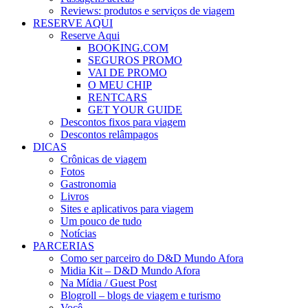
Reviews: produtos e serviços de viagem
RESERVE AQUI
Reserve Aqui
BOOKING.COM
SEGUROS PROMO
VAI DE PROMO
O MEU CHIP
RENTCARS
GET YOUR GUIDE
Descontos fixos para viagem
Descontos relâmpagos
DICAS
Crônicas de viagem
Fotos
Gastronomia
Livros
Sites e aplicativos para viagem
Um pouco de tudo
Notícias
PARCERIAS
Como ser parceiro do D&D Mundo Afora
Midia Kit – D&D Mundo Afora
Na Mídia / Guest Post
Blogroll – blogs de viagem e turismo
Você