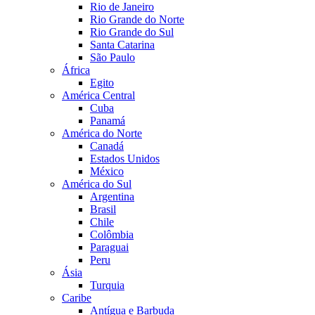
Rio de Janeiro
Rio Grande do Norte
Rio Grande do Sul
Santa Catarina
São Paulo
África
Egito
América Central
Cuba
Panamá
América do Norte
Canadá
Estados Unidos
México
América do Sul
Argentina
Brasil
Chile
Colômbia
Paraguai
Peru
Ásia
Turquia
Caribe
Antígua e Barbuda