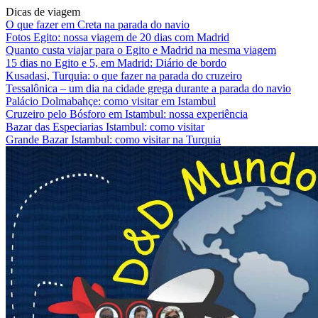
Dicas de viagem
O que fazer em Creta na parada do navio
Fotos Egito: nossa viagem de 20 dias com Madrid
Quanto custa viajar para o Egito e Madrid na mesma viagem
15 dias no Egito e 5, em Madrid: Diário de bordo
Kusadasi, Turquia: o que fazer na parada do cruzeiro
Tessalônica – um dia na cidade grega durante a parada do navio
Palácio Dolmabahçe: como visitar em Istambul
Cruzeiro pelo Bósforo em Istambul: nossa experiência
Bazar das Especiarias Istambul: como visitar
Grande Bazar Istambul: como visitar na Turquia