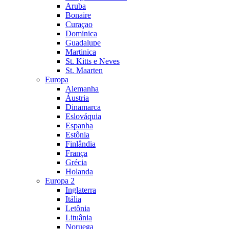
Aruba
Bonaire
Curaçao
Dominica
Guadalupe
Martinica
St. Kitts e Neves
St. Maarten
Europa
Alemanha
Áustria
Dinamarca
Eslováquia
Espanha
Estônia
Finlândia
França
Grécia
Holanda
Europa 2
Inglaterra
Itália
Letônia
Lituânia
Noruega