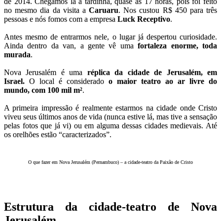
de 2014. Chegamos lá à tardinha, quase às 17 horas, pois foi feito
no mesmo dia da visita a
Caruaru
. Nos custou R$ 450 para três
pessoas e nós fomos com a empresa
Luck Receptivo
.
Antes mesmo de entrarmos nele, o lugar já despertou curiosidade.
Ainda dentro da van, a gente vê uma
fortaleza enorme, toda
murada
.
Nova Jerusalém é uma
réplica da cidade de Jerusalém, em
Israel.
O local é considerado
o maior teatro ao ar livre do
mundo, com 100 mil m²
.
A primeira impressão é realmente estarmos na cidade onde Cristo
viveu seus últimos anos de vida (nunca estive lá, mas tive a sensação
pelas fotos que já vi) ou em alguma dessas cidades medievais. Até
os orelhões estão “caracterizados”.
O que fazer em Nova Jerusalém (Pernambuco) – a cidade-teatro da Paixão de Cristo
Estrutura da cidade-teatro de Nova
Jerusalém