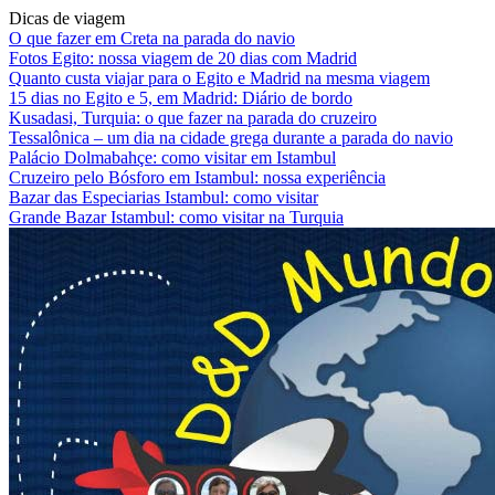
Dicas de viagem
O que fazer em Creta na parada do navio
Fotos Egito: nossa viagem de 20 dias com Madrid
Quanto custa viajar para o Egito e Madrid na mesma viagem
15 dias no Egito e 5, em Madrid: Diário de bordo
Kusadasi, Turquia: o que fazer na parada do cruzeiro
Tessalônica – um dia na cidade grega durante a parada do navio
Palácio Dolmabahçe: como visitar em Istambul
Cruzeiro pelo Bósforo em Istambul: nossa experiência
Bazar das Especiarias Istambul: como visitar
Grande Bazar Istambul: como visitar na Turquia