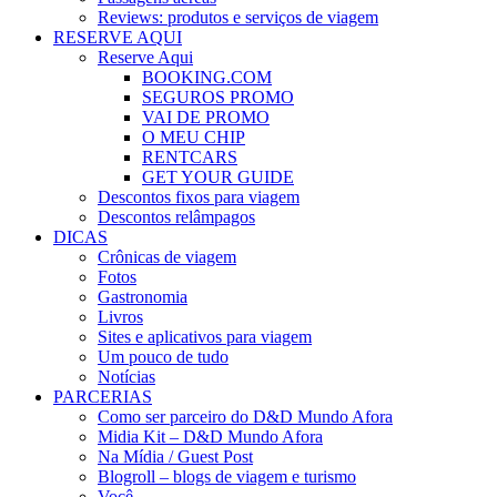
Reviews: produtos e serviços de viagem
RESERVE AQUI
Reserve Aqui
BOOKING.COM
SEGUROS PROMO
VAI DE PROMO
O MEU CHIP
RENTCARS
GET YOUR GUIDE
Descontos fixos para viagem
Descontos relâmpagos
DICAS
Crônicas de viagem
Fotos
Gastronomia
Livros
Sites e aplicativos para viagem
Um pouco de tudo
Notícias
PARCERIAS
Como ser parceiro do D&D Mundo Afora
Midia Kit – D&D Mundo Afora
Na Mídia / Guest Post
Blogroll – blogs de viagem e turismo
Você