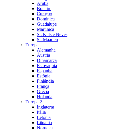
Aruba
Bonaire
Curaçao
Dominica
Guadalupe
Martinica
St. Kitts e Neves
St. Maarten
Europa
Alemanha
Áustria
Dinamarca
Eslováquia
Espanha
Estônia
Finlândia
França
Grécia
Holanda
Europa 2
Inglaterra
Itália
Letônia
Lituânia
Noruega