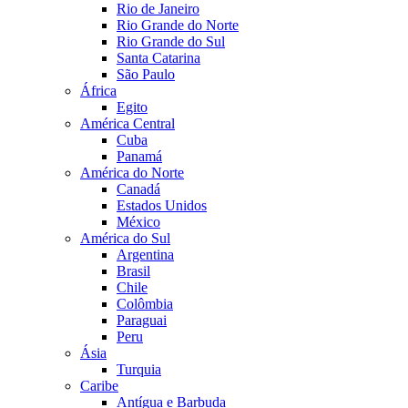
Rio de Janeiro
Rio Grande do Norte
Rio Grande do Sul
Santa Catarina
São Paulo
África
Egito
América Central
Cuba
Panamá
América do Norte
Canadá
Estados Unidos
México
América do Sul
Argentina
Brasil
Chile
Colômbia
Paraguai
Peru
Ásia
Turquia
Caribe
Antígua e Barbuda