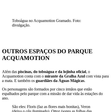
Toboágua no Acquamotion Gramado. Foto:
divulgação.
OUTROS ESPAÇOS DO PARQUE
ACQUAMOTION
Além das
piscinas, do toboágua e da lojinha oficial
, o
Acquamotion conta com o
mirante da Gralha Azul
com vista para
a mata. E também os
guardiães da Águas Mágicas
.
Os personagens são formados por cinco irmãos que estão
espalhados pelo parque com a missão de dar vida às estações do
ano.
São eles: Floris (faz as flores mais bonitas), Veron
(deixa o céu iluminado), Ottoz (sopra as folhas das