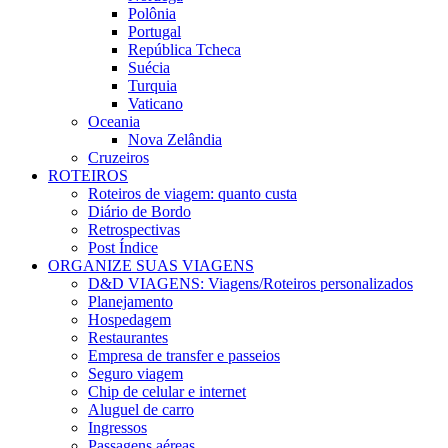
Polônia
Portugal
República Tcheca
Suécia
Turquia
Vaticano
Oceania
Nova Zelândia
Cruzeiros
ROTEIROS
Roteiros de viagem: quanto custa
Diário de Bordo
Retrospectivas
Post Índice
ORGANIZE SUAS VIAGENS
D&D VIAGENS: Viagens/Roteiros personalizados
Planejamento
Hospedagem
Restaurantes
Empresa de transfer e passeios
Seguro viagem
Chip de celular e internet
Aluguel de carro
Ingressos
Passagens aéreas