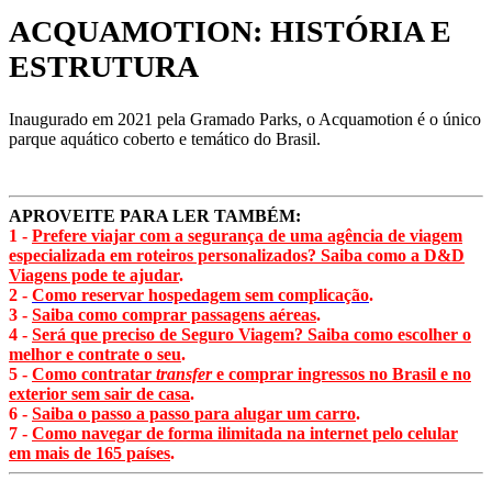
ACQUAMOTION: HISTÓRIA E
ESTRUTURA
Inaugurado em 2021 pela Gramado Parks, o Acquamotion é o único
parque aquático coberto e temático do Brasil.
APROVEITE PARA LER TAMBÉM:
1 -
Prefere viajar com a segurança de uma agência de viagem
especializada em roteiros personalizados? Saiba como a D&D
Viagens pode te ajudar
.
2 -
Como reservar hospedagem sem complicação
.
3 -
Saiba como comprar passagens aéreas
.
4 -
Será que preciso de Seguro Viagem? Saiba como escolher o
melhor e contrate o seu
.
5 -
Como contratar
transfer
e comprar ingressos no Brasil e no
exterior sem sair de casa
.
6 -
Saiba o passo a passo para alugar um carro
.
7 -
Como navegar de forma ilimitada na internet pelo celular
em mais de 165 países
.