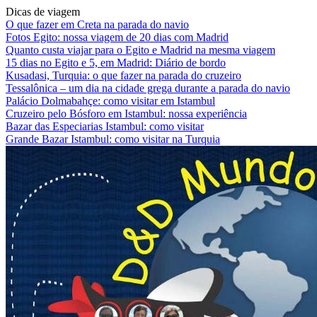
Dicas de viagem
O que fazer em Creta na parada do navio
Fotos Egito: nossa viagem de 20 dias com Madrid
Quanto custa viajar para o Egito e Madrid na mesma viagem
15 dias no Egito e 5, em Madrid: Diário de bordo
Kusadasi, Turquia: o que fazer na parada do cruzeiro
Tessalônica – um dia na cidade grega durante a parada do navio
Palácio Dolmabahçe: como visitar em Istambul
Cruzeiro pelo Bósforo em Istambul: nossa experiência
Bazar das Especiarias Istambul: como visitar
Grande Bazar Istambul: como visitar na Turquia