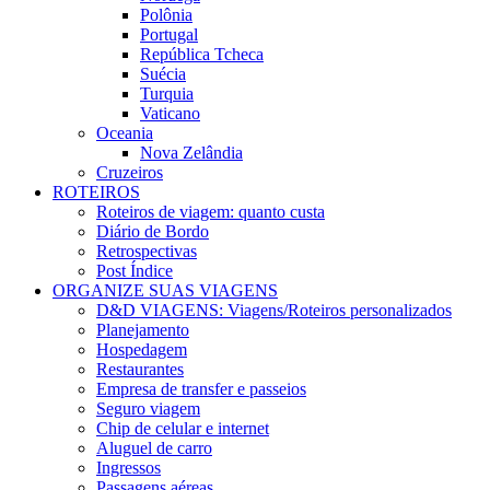
Polônia
Portugal
República Tcheca
Suécia
Turquia
Vaticano
Oceania
Nova Zelândia
Cruzeiros
ROTEIROS
Roteiros de viagem: quanto custa
Diário de Bordo
Retrospectivas
Post Índice
ORGANIZE SUAS VIAGENS
D&D VIAGENS: Viagens/Roteiros personalizados
Planejamento
Hospedagem
Restaurantes
Empresa de transfer e passeios
Seguro viagem
Chip de celular e internet
Aluguel de carro
Ingressos
Passagens aéreas