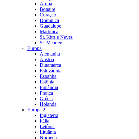
Aruba
Bonaire
Curaçao
Dominica
Guadalupe
Martinica
St. Kitts e Neves
St. Maarten
Europa
Alemanha
Áustria
Dinamarca
Eslováquia
Espanha
Estônia
Finlândia
França
Grécia
Holanda
Europa 2
Inglaterra
Itália
Letônia
Lituânia
Noruega