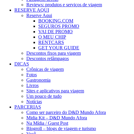
Reviews: produtos e serviços de viagem
RESERVE AQUI
Reserve Aqui
BOOKING.COM
SEGUROS PROMO
VAI DE PROMO
O MEU CHIP
RENTCARS
GET YOUR GUIDE
Descontos fixos para viagem
Descontos relâmpagos
DICAS
Crônicas de viagem
Fotos
Gastronomia
Livros
Sites e aplicativos para viagem
Um pouco de tudo
Notícias
PARCERIAS
Como ser parceiro do D&D Mundo Afora
Midia Kit – D&D Mundo Afora
Na Mídia / Guest Post
Blogroll – blogs de viagem e turismo
Você