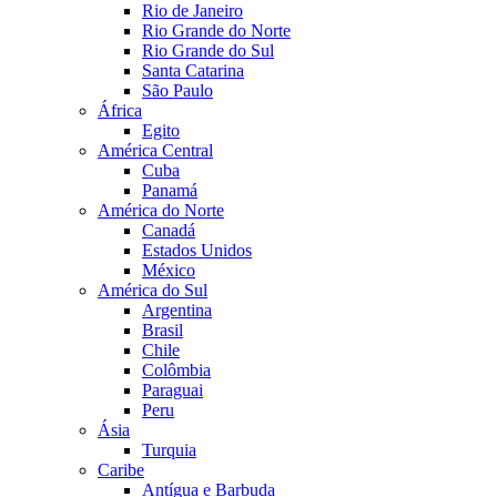
Rio de Janeiro
Rio Grande do Norte
Rio Grande do Sul
Santa Catarina
São Paulo
África
Egito
América Central
Cuba
Panamá
América do Norte
Canadá
Estados Unidos
México
América do Sul
Argentina
Brasil
Chile
Colômbia
Paraguai
Peru
Ásia
Turquia
Caribe
Antígua e Barbuda