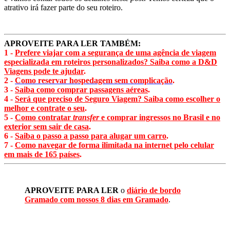
atrativo irá fazer parte do seu roteiro.
APROVEITE PARA LER TAMBÉM:
1 -
Prefere viajar com a segurança de uma agência de viagem
especializada em roteiros personalizados? Saiba como a D&D
Viagens pode te ajudar
.
2 -
Como reservar hospedagem sem complicação
.
3 -
Saiba como comprar passagens aéreas
.
4 -
Será que preciso de Seguro Viagem? Saiba como escolher o
melhor e contrate o seu
.
5 -
Como contratar
transfer
e comprar ingressos no Brasil e no
exterior sem sair de casa
.
6 -
Saiba o passo a passo para alugar um carro
.
7 -
Como navegar de forma ilimitada na internet pelo celular
em mais de 165 países
.
APROVEITE PARA LER
o
diário de bordo
Gramado com nossos 8 dias em Gramado
.