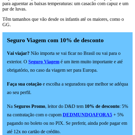
para aguentar as baixas temperaturas: um casacão com capuz e um
par de luvas.
Têm tamanhos que vão desde os infantis até os maiores, como o
GG.
Seguro Viagem com 10% de desconto
Vai viajar?
Não importa se vai ficar no Brasil ou vai para o
exterior. O
Seguro Viagem
é um item muito importante e até
obrigatório, no caso da viagem ser para Europa.
Faça sua cotação
e escolha a seguradora que melhor se adéqua
ao seu perfil.
Na
Seguros Promo
, leitor do D&D tem
10% de desconto
: 5%
na contratação com o cupom
DEDMUNDOAFORA5
+ 5%
pagando no boleto ou no PIX. Se preferir, ainda pode pagar em
até 12x no cartão de crédito.