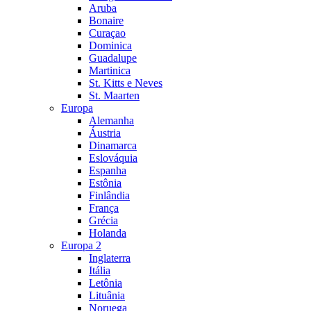
Aruba
Bonaire
Curaçao
Dominica
Guadalupe
Martinica
St. Kitts e Neves
St. Maarten
Europa
Alemanha
Áustria
Dinamarca
Eslováquia
Espanha
Estônia
Finlândia
França
Grécia
Holanda
Europa 2
Inglaterra
Itália
Letônia
Lituânia
Noruega