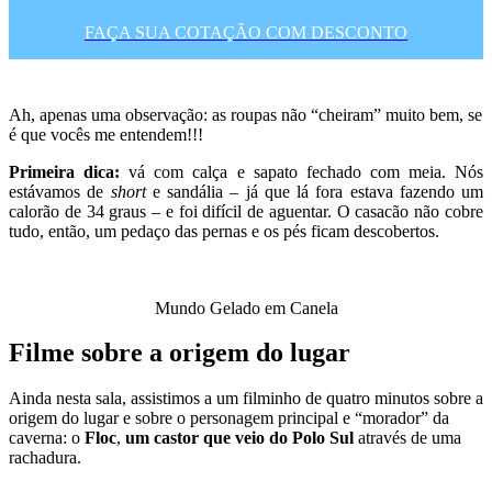
FAÇA SUA COTAÇÃO COM DESCONTO
Ah, apenas uma observação: as roupas não “cheiram” muito bem, se
é que vocês me entendem!!!
Primeira dica:
vá com calça e sapato fechado com meia. Nós
estávamos de
short
e sandália – já que lá fora estava fazendo um
calorão de 34 graus – e foi difícil de aguentar. O casacão não cobre
tudo, então, um pedaço das pernas e os pés ficam descobertos.
Mundo Gelado em Canela
Filme sobre a origem do lugar
Ainda nesta sala, assistimos a um filminho de quatro minutos sobre a
origem do lugar e sobre o personagem principal e “morador” da
caverna: o
Floc
,
um castor que veio do Polo Sul
através de uma
rachadura.