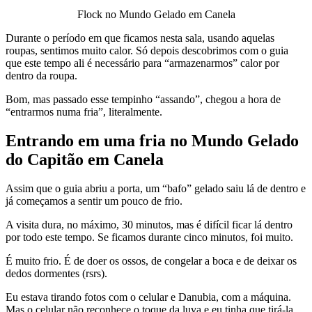
Flock no Mundo Gelado em Canela
Durante o período em que ficamos nesta sala, usando aquelas
roupas, sentimos muito calor. Só depois descobrimos com o guia
que este tempo ali é necessário para “armazenarmos” calor por
dentro da roupa.
Bom, mas passado esse tempinho “assando”, chegou a hora de
“entrarmos numa fria”, literalmente.
Entrando em uma fria no Mundo Gelado
do Capitão em Canela
Assim que o guia abriu a porta, um “bafo” gelado saiu lá de dentro e
já começamos a sentir um pouco de frio.
A visita dura, no máximo, 30 minutos, mas é difícil ficar lá dentro
por todo este tempo. Se ficamos durante cinco minutos, foi muito.
É muito frio. É de doer os ossos, de congelar a boca e de deixar os
dedos dormentes (rsrs).
Eu estava tirando fotos com o celular e Danubia, com a máquina.
Mas o celular não reconhece o toque da luva e eu tinha que tirá-la