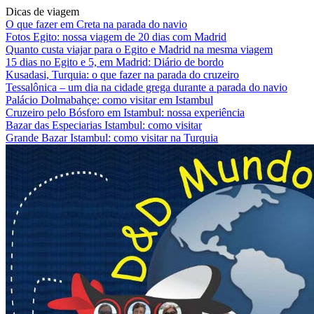
Dicas de viagem
O que fazer em Creta na parada do navio
Fotos Egito: nossa viagem de 20 dias com Madrid
Quanto custa viajar para o Egito e Madrid na mesma viagem
15 dias no Egito e 5, em Madrid: Diário de bordo
Kusadasi, Turquia: o que fazer na parada do cruzeiro
Tessalônica – um dia na cidade grega durante a parada do navio
Palácio Dolmabahçe: como visitar em Istambul
Cruzeiro pelo Bósforo em Istambul: nossa experiência
Bazar das Especiarias Istambul: como visitar
Grande Bazar Istambul: como visitar na Turquia