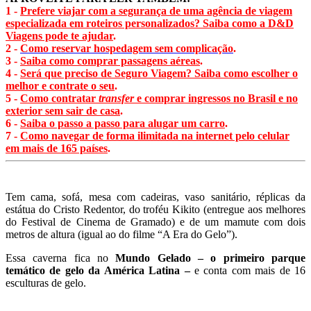
1 -
Prefere viajar com a segurança de uma agência de viagem
especializada em roteiros personalizados? Saiba como a D&D
Viagens pode te ajudar
.
2 -
Como reservar hospedagem sem complicação
.
3 -
Saiba como comprar passagens aéreas
.
4 -
Será que preciso de Seguro Viagem? Saiba como escolher o
melhor e contrate o seu
.
5 -
Como contratar
transfer
e comprar ingressos no Brasil e no
exterior sem sair de casa
.
6 -
Saiba o passo a passo para alugar um carro
.
7 -
Como navegar de forma ilimitada na internet pelo celular
em mais de 165 países
.
Tem cama, sofá, mesa com cadeiras, vaso sanitário, réplicas da
estátua do Cristo Redentor, do troféu Kikito (entregue aos melhores
do Festival de Cinema de Gramado) e de um mamute com dois
metros de altura (igual ao do filme “A Era do Gelo”).
Essa caverna fica no
Mundo Gelado – o primeiro parque
temático de gelo da América Latina –
e conta com mais de 16
esculturas de gelo.