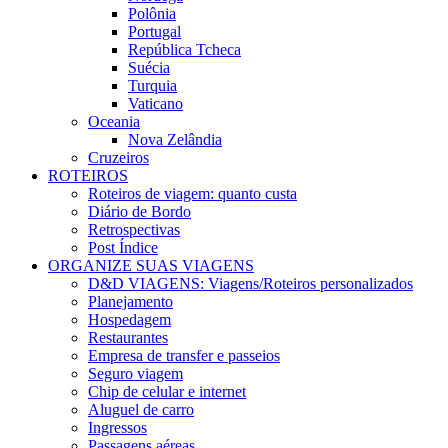
Polônia
Portugal
República Tcheca
Suécia
Turquia
Vaticano
Oceania
Nova Zelândia
Cruzeiros
ROTEIROS
Roteiros de viagem: quanto custa
Diário de Bordo
Retrospectivas
Post Índice
ORGANIZE SUAS VIAGENS
D&D VIAGENS: Viagens/Roteiros personalizados
Planejamento
Hospedagem
Restaurantes
Empresa de transfer e passeios
Seguro viagem
Chip de celular e internet
Aluguel de carro
Ingressos
Passagens aéreas