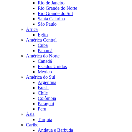
Rio de Janeiro
Rio Grande do Norte
Rio Grande do Sul
Santa Catarina
São Paulo
África
Egito
América Central
Cuba
Panamá
América do Norte
Canadá
Estados Unidos
México
América do Sul
Argentina
Brasil
Chile
Colômbia
Paraguai
Peru
Ásia
Turquia
Caribe
Antígua e Barbuda