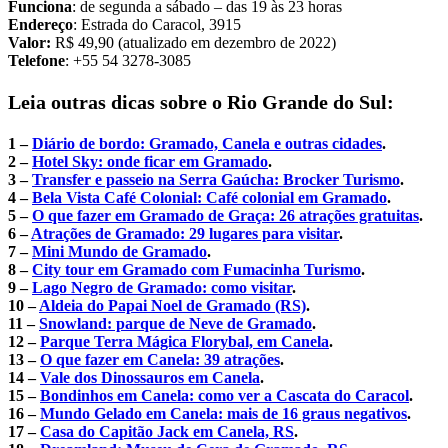
Funciona
: de segunda a sábado – das 19 às 23 horas
Endereço
: Estrada do Caracol, 3915
Valor:
R$ 49,90 (atualizado em dezembro de 2022)
Telefone
: +55 54 3278-3085
Leia outras dicas sobre o Rio Grande do Sul:
1 –
Diário de bordo: Gramado, Canela e outras cidades
.
2 –
Hotel Sky: onde ficar em Gramado
.
3 –
Transfer e passeio na Serra Gaúcha: Brocker Turismo
.
4 –
Bela Vista Café Colonial: Café colonial em Gramado
.
5 –
O que fazer em Gramado de Graça: 26 atrações gratuitas
.
6 –
Atrações de Gramado: 29 lugares para visitar
.
7 –
Mini Mundo de Gramado
.
8 –
City tour em Gramado com Fumacinha Turismo
.
9 –
Lago Negro de Gramado: como visitar
.
10 –
Aldeia do Papai Noel de Gramado (RS)
.
11 –
Snowland: parque de Neve de Gramado
.
12 –
Parque Terra Mágica Florybal, em Canela
.
13 –
O que fazer em Canela: 39 atrações
.
14 –
Vale dos Dinossauros em Canela
.
15 –
Bondinhos em Canela: como ver a Cascata do Caracol
.
16 –
Mundo Gelado em Canela: mais de 16 graus negativos
.
17 –
Casa do Capitão Jack em Canela, RS
.