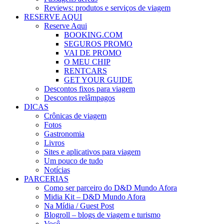
Reviews: produtos e serviços de viagem
RESERVE AQUI
Reserve Aqui
BOOKING.COM
SEGUROS PROMO
VAI DE PROMO
O MEU CHIP
RENTCARS
GET YOUR GUIDE
Descontos fixos para viagem
Descontos relâmpagos
DICAS
Crônicas de viagem
Fotos
Gastronomia
Livros
Sites e aplicativos para viagem
Um pouco de tudo
Notícias
PARCERIAS
Como ser parceiro do D&D Mundo Afora
Midia Kit – D&D Mundo Afora
Na Mídia / Guest Post
Blogroll – blogs de viagem e turismo
Você