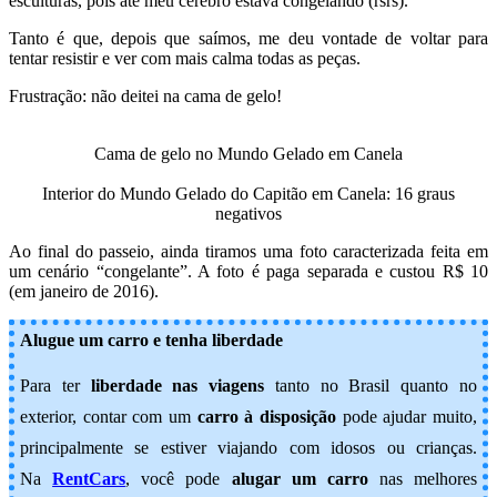
esculturas, pois até meu cérebro estava congelando (rsrs).
Tanto é que, depois que saímos, me deu vontade de voltar para
tentar resistir e ver com mais calma todas as peças.
Frustração: não deitei na cama de gelo!
Cama de gelo no Mundo Gelado em Canela
Interior do Mundo Gelado do Capitão em Canela: 16 graus
negativos
Ao final do passeio, ainda tiramos uma foto caracterizada feita em
um cenário “congelante”. A foto é paga separada e custou R$ 10
(em janeiro de 2016).
Alugue um carro e tenha liberdade
Para ter
liberdade nas viagens
tanto no Brasil quanto no
exterior, contar com um
carro à disposição
pode ajudar muito,
principalmente se estiver viajando com idosos ou crianças.
Na
RentCars
, você pode
alugar um carro
nas melhores