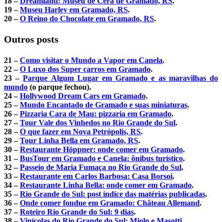
18 –
Dreamland: Museu de Cera de Gramado, RS
.
19 –
Museu Harley em Gramado, RS
.
20 –
O Reino do Chocolate em Gramado, RS
.
Outros posts
21 –
Como visitar o Mundo a Vapor em Canela
.
22 –
O Luxo dos Super carros em Gramado
.
23 –
Parque Algum Lugar em Gramado e as maravilhas do
mundo
(o parque fechou).
24 –
Hollywood Dream Cars em Gramado
.
25 –
Mundo Encantado de Gramado e suas miniaturas
.
26 –
Pizzaria Cara de Mau: pizzaria em Gramado
.
27 –
Tour Vale dos Vinhedos no Rio Grande do Sul
.
28 –
O que fazer em Nova Petrópolis, RS
.
29 –
Tour Linha Bella em Gramado, RS
.
30 –
Restaurante Höppner: onde comer em Gramado
.
31 –
BusTour em Gramado e Canela: ônibus turístico
.
32 –
Passeio de Maria Fumaça no Rio Grande do Sul
.
33 –
Restaurante em Carlos Barbosa: Casa Borsoi
.
34 –
Restaurante Linha Bella: onde comer em Gramado
.
35 –
Rio Grande do Sul: post índice das matérias publicadas
.
36 –
Onde comer fondue em Gramado: Château Allemand
.
37 –
Roteiro Rio Grande do Sul: 9 dias
.
38 –
Vinícolas do Rio Grande do Sul: Miolo e Masotti
.