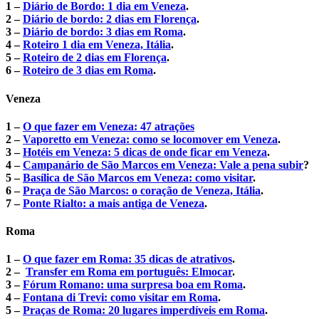
1 –
Diário de Bordo: 1 dia em Veneza
.
2 –
Diário de bordo: 2 dias em Florença
.
3 –
Diário de bordo: 3 dias em Roma
.
4 –
Roteiro 1 dia em Veneza, Itália
.
5 –
Roteiro de 2 dias em Florença
.
6 –
Roteiro de 3 dias em Roma
.
Veneza
1 –
O que fazer em Veneza: 47 atrações
2 –
Vaporetto em Veneza: como se locomover em Veneza
.
3 –
Hotéis em Veneza: 5 dicas de onde ficar em Veneza
.
4 –
Campanário de São Marcos em Veneza: Vale a pena subir
?
5 –
Basílica de São Marcos em Veneza: como visitar
.
6 –
Praça de São Marcos: o coração de Veneza, Itália
.
7 –
Ponte Rialto: a mais antiga de Veneza
.
Roma
1 –
O que fazer em Roma: 35 dicas de atrativos
.
2 –
Transfer em Roma em português: Elmocar
.
3 –
Fórum Romano: uma surpresa boa em Roma
.
4 –
Fontana di Trevi: como visitar em Roma
.
5 –
Praças de Roma: 20 lugares imperdíveis em Roma
.