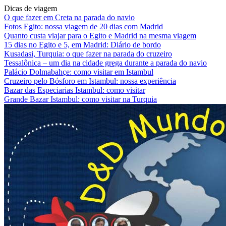
Dicas de viagem
O que fazer em Creta na parada do navio
Fotos Egito: nossa viagem de 20 dias com Madrid
Quanto custa viajar para o Egito e Madrid na mesma viagem
15 dias no Egito e 5, em Madrid: Diário de bordo
Kusadasi, Turquia: o que fazer na parada do cruzeiro
Tessalônica – um dia na cidade grega durante a parada do navio
Palácio Dolmabahçe: como visitar em Istambul
Cruzeiro pelo Bósforo em Istambul: nossa experiência
Bazar das Especiarias Istambul: como visitar
Grande Bazar Istambul: como visitar na Turquia