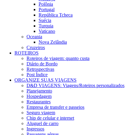
Polônia
Portugal
República Tcheca
Suécia
Turquia
Vaticano
Oceania
Nova Zelândia
Cruzeiros
ROTEIROS
Roteiros de viagem: quanto custa
Diário de Bordo
Retrospectivas
Post Índice
ORGANIZE SUAS VIAGENS
D&D VIAGENS: Viagens/Roteiros personalizados
Planejamento
Hospedagem
Restaurantes
Empresa de transfer e passeios
Seguro viagem
Chip de celular e internet
Aluguel de carro
Ingressos
Passagens aéreas