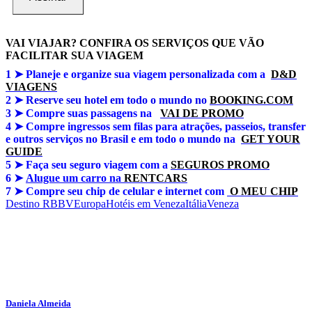
VAI VIAJAR? CONFIRA OS SERVIÇOS QUE VÃO
FACILITAR SUA VIAGEM
1 ➤
Planeje e organize sua viagem personalizada com a
D&D
VIAGENS
2 ➤ Reserve seu hotel em todo o mundo no
BOOKING.COM
3 ➤
Compre suas passagens na
VAI DE PROMO
4 ➤
Compre ingressos sem filas para atrações, passeios, transfer
e outros serviços no Brasil e em todo o mundo na
GET YOUR
GUIDE
5 ➤
Faça seu seguro viagem com a
SEGUROS PROMO
6 ➤
Alugue um carro na
RENTCARS
7 ➤
Compre seu chip de celular e internet com
O MEU CHIP
Destino RBBV
Europa
Hotéis em Veneza
Itália
Veneza
Daniela Almeida