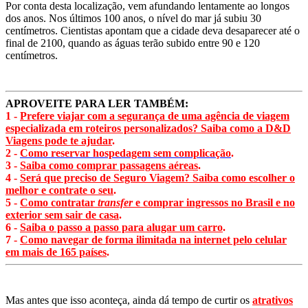
Por conta desta localização, vem afundando lentamente ao longos
dos anos. Nos últimos 100 anos, o nível do mar já subiu 30
centímetros. Cientistas apontam que a cidade deva desaparecer até o
final de 2100, quando as águas terão subido entre 90 e 120
centímetros.
APROVEITE PARA LER TAMBÉM:
1 -
Prefere viajar com a segurança de uma agência de viagem
especializada em roteiros personalizados? Saiba como a D&D
Viagens pode te ajudar
.
2 -
Como reservar hospedagem sem complicação
.
3 -
Saiba como comprar passagens aéreas
.
4 -
Será que preciso de Seguro Viagem? Saiba como escolher o
melhor e contrate o seu
.
5 -
Como contratar
transfer
e comprar ingressos no Brasil e no
exterior sem sair de casa
.
6 -
Saiba o passo a passo para alugar um carro
.
7 -
Como navegar de forma ilimitada na internet pelo celular
em mais de 165 países
.
Mas antes que isso aconteça, ainda dá tempo de curtir os
atrativos