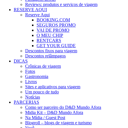
Reviews: produtos e serviços de viagem
RESERVE AQUI
Reserve Aqui
BOOKING.COM
SEGUROS PROMO
VAI DE PROMO
O MEU CHIP
RENTCARS
GET YOUR GUIDE
Descontos fixos para viagem
Descontos relâmpagos
DICAS
Crônicas de viagem
Fotos
Gastronomia
Livros
Sites e aplicativos para viagem
Um pouco de tudo
Notícias
PARCERIAS
Como ser parceiro do D&D Mundo Afora
Midia Kit – D&D Mundo Afora
Na Mídia / Guest Post
Blogroll – blogs de viagem e turismo
Você