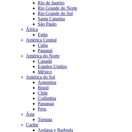
Rio de Janeiro
Rio Grande do Norte
Rio Grande do Sul
Santa Catarina
São Paulo
África
Egito
América Central
Cuba
Panamá
América do Norte
Canadá
Estados Unidos
México
América do Sul
Argentina
Brasil
Chile
Colômbia
Paraguai
Peru
Ásia
Turquia
Caribe
Antígua e Barbuda