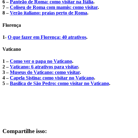
6 –
Panteão de Roma: como visitar na Itália
.
7 –
Coliseu de Roma com mamis: como visitar
.
8 –
Verão italiano: praias perto de Roma
.
Florença
1-
O que fazer em Florença: 40 atrativos
.
Vaticano
1 –
Como ver o papa no Vaticano
.
2 –
Vaticano: 6 atrativos para visitar
.
3 –
Museus do Vaticano: como visitar
.
4 –
Capela Sistina: como visitar no Vaticano
.
5 –
Basílica de São Pedro: como visitar no Vaticano
.
Compartilhe isso: