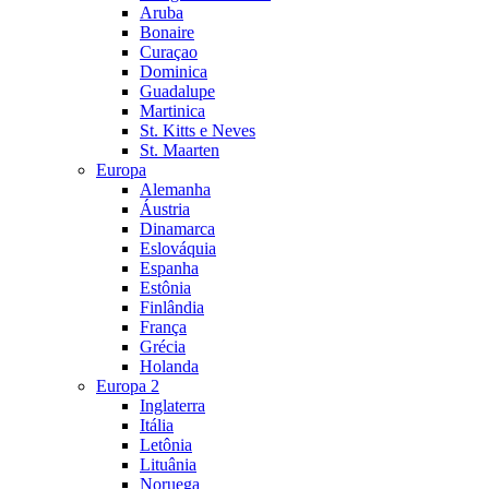
Aruba
Bonaire
Curaçao
Dominica
Guadalupe
Martinica
St. Kitts e Neves
St. Maarten
Europa
Alemanha
Áustria
Dinamarca
Eslováquia
Espanha
Estônia
Finlândia
França
Grécia
Holanda
Europa 2
Inglaterra
Itália
Letônia
Lituânia
Noruega