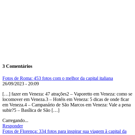
3 Comentários
Fotos de Roma: 453 fotos com o melhor da capital italiana
26/09/2023 - 20:09
[…] fazer em Veneza: 47 atrações2 – Vaporetto em Veneza: como se
locomover em Veneza.3 – Hotéis em Veneza: 5 dicas de onde ficar
em Veneza.4 – Campanário de São Marcos em Veneza: Vale a pena
subir?5 – Basílica de São […]
Carregando...
Responder
Fotos de Florença: 334 fotos para inspirar sua viagem à capital da