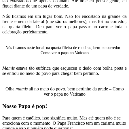
tão extasiados que apenas o olham. Até hoje eu penso: gente, eu
fiquei diante de um papa de verdade.
Nós ficamos em um lugar bom. Não foi encostado na grande da
frente e nem da lateral (que são os melhores), mas foi no corredor,
na quarta fileira. Deu para ver o papa passar no carro e toda a
celebração perfeitamente.
Nós ficamos neste local, na quarta fileira de cadeiras, bem no corredor –
Como ver o papa no Vaticano
Mamis
estava tão eufórica que esqueceu o dedo com bolha preta e
se enfiou no meio do povo para chegar bem pertinho.
Olha
mamis
ali no meio do povo, bem pertinho da grade – Como
ver o papa no Vaticano
Nosso Papa é pop!
Para quem é católico, isso significa muito. Mas até quem não é se
emociona com o momento. O Papa Francisco tem um carisma muito
grande e isso ninguém pode questionar.