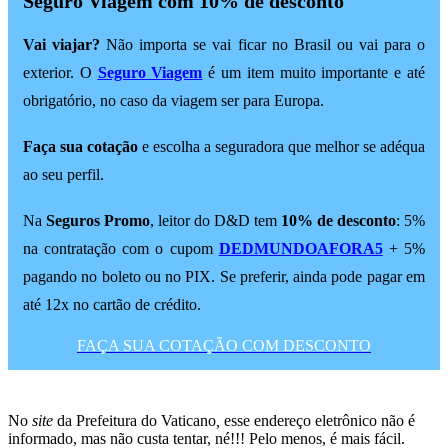
Seguro Viagem com 10% de desconto
Vai viajar?
Não importa se vai ficar no Brasil ou vai para o
exterior. O
Seguro Viagem
é um item muito importante e até
obrigatório, no caso da viagem ser para Europa.
Faça sua cotação
e escolha a seguradora que melhor se adéqua
ao seu perfil.
Na
Seguros Promo
, leitor do D&D tem
10% de desconto
: 5%
na contratação com o cupom
DEDMUNDOAFORA5
+ 5%
pagando no boleto ou no PIX. Se preferir, ainda pode pagar em
até 12x no cartão de crédito.
FAÇA SUA COTAÇÃO COM DESCONTO
No
site
da Prefeitura do Vaticano
,
esse endereço eletrônico não é
informado, mas não custa tentar, né!!! Pelo menos, é mais fácil.