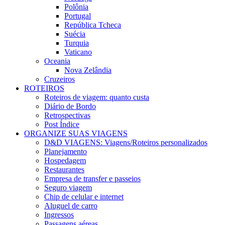
Polônia
Portugal
República Tcheca
Suécia
Turquia
Vaticano
Oceania
Nova Zelândia
Cruzeiros
ROTEIROS
Roteiros de viagem: quanto custa
Diário de Bordo
Retrospectivas
Post Índice
ORGANIZE SUAS VIAGENS
D&D VIAGENS: Viagens/Roteiros personalizados
Planejamento
Hospedagem
Restaurantes
Empresa de transfer e passeios
Seguro viagem
Chip de celular e internet
Aluguel de carro
Ingressos
Passagens aéreas