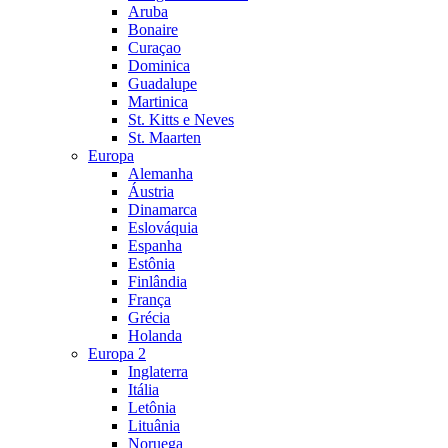
Aruba
Bonaire
Curaçao
Dominica
Guadalupe
Martinica
St. Kitts e Neves
St. Maarten
Europa
Alemanha
Áustria
Dinamarca
Eslováquia
Espanha
Estônia
Finlândia
França
Grécia
Holanda
Europa 2
Inglaterra
Itália
Letônia
Lituânia
Noruega