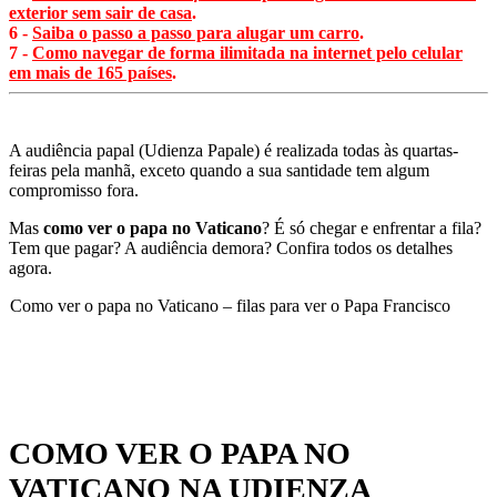
exterior sem sair de casa
.
6 -
Saiba o passo a passo para alugar um carro
.
7 -
Como navegar de forma ilimitada na internet pelo celular
em mais de 165 países
.
A audiência papal (Udienza Papale) é realizada todas às quartas-
feiras pela manhã, exceto quando a sua santidade tem algum
compromisso fora.
Mas
como ver o papa no Vaticano
? É só chegar e enfrentar a fila?
Tem que pagar? A audiência demora? Confira todos os detalhes
agora.
Como ver o papa no Vaticano – filas para ver o Papa Francisco
COMO VER O PAPA NO
VATICANO NA UDIENZA