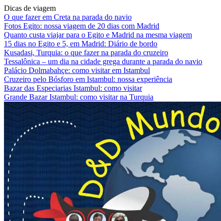
Dicas de viagem
O que fazer em Creta na parada do navio
Fotos Egito: nossa viagem de 20 dias com Madrid
Quanto custa viajar para o Egito e Madrid na mesma viagem
15 dias no Egito e 5, em Madrid: Diário de bordo
Kusadasi, Turquia: o que fazer na parada do cruzeiro
Tessalônica – um dia na cidade grega durante a parada do navio
Palácio Dolmabahçe: como visitar em Istambul
Cruzeiro pelo Bósforo em Istambul: nossa experiência
Bazar das Especiarias Istambul: como visitar
Grande Bazar Istambul: como visitar na Turquia