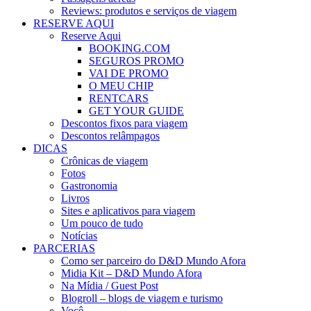
Reviews: produtos e serviços de viagem
RESERVE AQUI
Reserve Aqui
BOOKING.COM
SEGUROS PROMO
VAI DE PROMO
O MEU CHIP
RENTCARS
GET YOUR GUIDE
Descontos fixos para viagem
Descontos relâmpagos
DICAS
Crônicas de viagem
Fotos
Gastronomia
Livros
Sites e aplicativos para viagem
Um pouco de tudo
Notícias
PARCERIAS
Como ser parceiro do D&D Mundo Afora
Midia Kit – D&D Mundo Afora
Na Mídia / Guest Post
Blogroll – blogs de viagem e turismo
Você