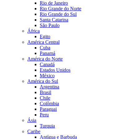
Rio de Janeiro
Rio Grande do Norte
Rio Grande do Sul
Santa Catarina
São Paulo
África
Egito
América Central
Cuba
Panamá
América do Norte
Canadá
Estados Unidos
México
América do Sul
Argentina
Brasil
Chile
Colômbia
Paraguai
Peru
Ásia
Turquia
Caribe
Antígua e Barbuda