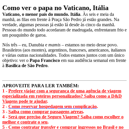
Como ver o papa no Vaticano, Itália
Vaticano, o menor país do mundo. Itália
. Às seis e meia da
manhã, as filas em frente à Praça São Pedro já estão grandes. Na
verdade, algumas pessoas já estão lá desde às cinco da manhã.
Pessoas do mundo todo acordaram de madrugada, enfrentaram frio e
um pouquinho de garoa.
Nós três – eu, Danubia e
mamis
– estamos no meio desse povo.
Brasileiros (aos montes), argentinos, franceses, americanos, italianos
e várias outras nacionalidades. Todos estamos juntos com um único
objetivo: ver o
Papa Francisco
em sua audiência semanal em frente
à
Basílica de São Pedro
.
APROVEITE PARA LER TAMBÉM:
1 -
Prefere viajar com a segurança de uma agência de viagem
especializada em roteiros personalizados? Saiba como a D&D
Viagens pode te ajudar
.
2 -
Como reservar hospedagem sem complicação
.
3 -
Saiba como comprar passagens aéreas
.
4 -
Será que preciso de Seguro Viagem? Saiba como escolher o
melhor e contrate o seu
.
5 -
Como contratar
transfer
e comprar ingressos no Brasil e no