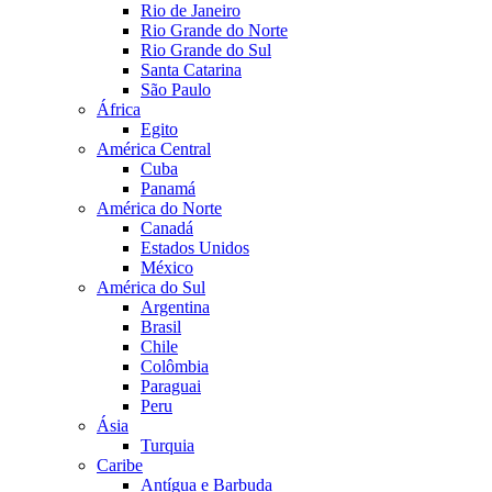
Rio de Janeiro
Rio Grande do Norte
Rio Grande do Sul
Santa Catarina
São Paulo
África
Egito
América Central
Cuba
Panamá
América do Norte
Canadá
Estados Unidos
México
América do Sul
Argentina
Brasil
Chile
Colômbia
Paraguai
Peru
Ásia
Turquia
Caribe
Antígua e Barbuda