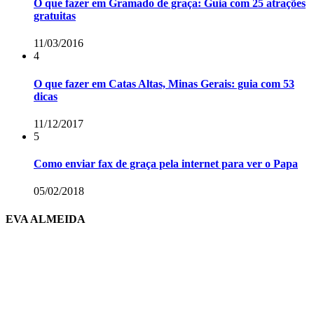
O que fazer em Gramado de graça: Guia com 25 atrações
gratuitas
11/03/2016
4
O que fazer em Catas Altas, Minas Gerais: guia com 53
dicas
11/12/2017
5
Como enviar fax de graça pela internet para ver o Papa
05/02/2018
EVA ALMEIDA