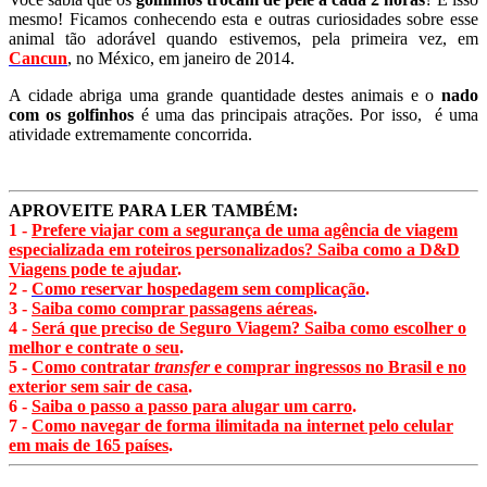
mesmo! Ficamos conhecendo esta e outras curiosidades sobre esse
animal tão adorável quando estivemos, pela primeira vez, em
Cancun
, no México, em janeiro de 2014.
A cidade abriga uma grande quantidade destes animais e o
nado
com os golfinhos
é uma das principais atrações. Por isso, é uma
atividade extremamente concorrida.
APROVEITE PARA LER TAMBÉM:
1 -
Prefere viajar com a segurança de uma agência de viagem
especializada em roteiros personalizados? Saiba como a D&D
Viagens pode te ajudar
.
2 -
Como reservar hospedagem sem complicação
.
3 -
Saiba como comprar passagens aéreas
.
4 -
Será que preciso de Seguro Viagem? Saiba como escolher o
melhor e contrate o seu
.
5 -
Como contratar
transfer
e comprar ingressos no Brasil e no
exterior sem sair de casa
.
6 -
Saiba o passo a passo para alugar um carro
.
7 -
Como navegar de forma ilimitada na internet pelo celular
em mais de 165 países
.