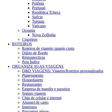
Polônia
Portugal
República Tcheca
Suécia
Turquia
Vaticano
Oceania
Nova Zelândia
Cruzeiros
ROTEIROS
Roteiros de viagem: quanto custa
Diário de Bordo
Retrospectivas
Post Índice
ORGANIZE SUAS VIAGENS
D&D VIAGENS: Viagens/Roteiros personalizados
Planejamento
Hospedagem
Restaurantes
Empresa de transfer e passeios
Seguro viagem
Chip de celular e internet
Aluguel de carro
Ingressos
Passagens aéreas