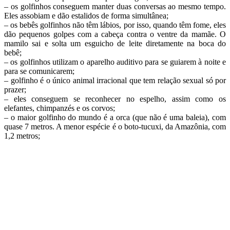
– os golfinhos conseguem manter duas conversas ao mesmo tempo.
Eles assobiam e dão estalidos de forma simultânea;
– os bebês golfinhos não têm lábios, por isso, quando têm fome, eles
dão pequenos golpes com a cabeça contra o ventre da mamãe. O
mamilo sai e solta um esguicho de leite diretamente na boca do
bebê;
– os golfinhos utilizam o aparelho auditivo para se guiarem à noite e
para se comunicarem;
– golfinho é o único animal irracional que tem relação sexual só por
prazer;
– eles conseguem se reconhecer no espelho, assim como os
elefantes, chimpanzés e os corvos;
– o maior golfinho do mundo é a orca (que não é uma baleia), com
quase 7 metros. A menor espécie é o boto-tucuxi, da Amazônia, com
1,2 metros;