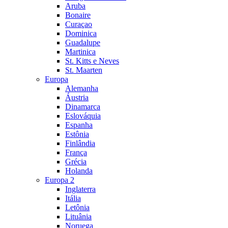
Aruba
Bonaire
Curaçao
Dominica
Guadalupe
Martinica
St. Kitts e Neves
St. Maarten
Europa
Alemanha
Áustria
Dinamarca
Eslováquia
Espanha
Estônia
Finlândia
França
Grécia
Holanda
Europa 2
Inglaterra
Itália
Letônia
Lituânia
Noruega