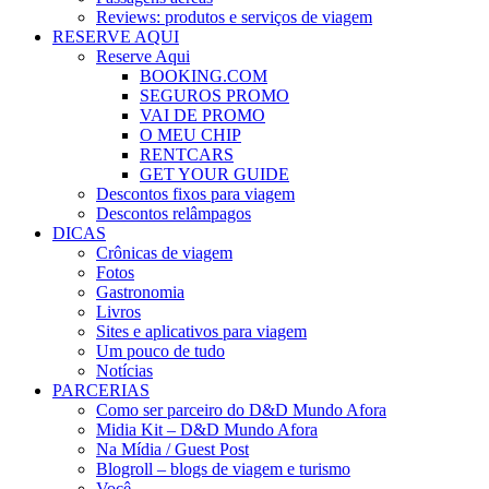
Reviews: produtos e serviços de viagem
RESERVE AQUI
Reserve Aqui
BOOKING.COM
SEGUROS PROMO
VAI DE PROMO
O MEU CHIP
RENTCARS
GET YOUR GUIDE
Descontos fixos para viagem
Descontos relâmpagos
DICAS
Crônicas de viagem
Fotos
Gastronomia
Livros
Sites e aplicativos para viagem
Um pouco de tudo
Notícias
PARCERIAS
Como ser parceiro do D&D Mundo Afora
Midia Kit – D&D Mundo Afora
Na Mídia / Guest Post
Blogroll – blogs de viagem e turismo
Você