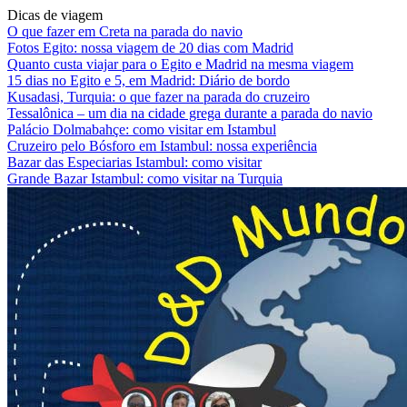
Dicas de viagem
O que fazer em Creta na parada do navio
Fotos Egito: nossa viagem de 20 dias com Madrid
Quanto custa viajar para o Egito e Madrid na mesma viagem
15 dias no Egito e 5, em Madrid: Diário de bordo
Kusadasi, Turquia: o que fazer na parada do cruzeiro
Tessalônica – um dia na cidade grega durante a parada do navio
Palácio Dolmabahçe: como visitar em Istambul
Cruzeiro pelo Bósforo em Istambul: nossa experiência
Bazar das Especiarias Istambul: como visitar
Grande Bazar Istambul: como visitar na Turquia