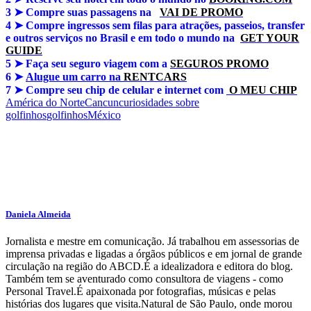
3 ➤
Compre suas passagens na
VAI DE PROMO
4 ➤
Compre ingressos sem filas para atrações, passeios, transfer
e outros serviços no Brasil e em todo o mundo na
GET YOUR
GUIDE
5 ➤
Faça seu seguro viagem com a
SEGUROS PROMO
6 ➤
Alugue um carro na
RENTCARS
7 ➤
Compre seu chip de celular e internet com
O MEU CHIP
América do Norte
Cancun
curiosidades sobre
golfinhos
golfinhos
México
Daniela Almeida
Jornalista e mestre em comunicação. Já trabalhou em assessorias de
imprensa privadas e ligadas a órgãos públicos e em jornal de grande
circulação na região do ABCD.É a idealizadora e editora do blog.
Também tem se aventurado como consultora de viagens - como
Personal Travel.É apaixonada por fotografias, músicas e pelas
histórias dos lugares que visita.Natural de São Paulo, onde morou