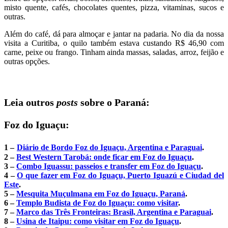
misto quente, cafés, chocolates quentes, pizza, vitaminas, sucos e
outras.
Além do café, dá para almoçar e jantar na padaria. No dia da nossa
visita a Curitiba, o quilo também estava custando R$ 46,90 com
carne, peixe ou frango. Tinham ainda massas, saladas, arroz, feijão e
outras opções.
Leia outros
posts
sobre o Paraná:
Foz do Iguaçu:
1 –
Diário de Bordo Foz do Iguaçu, Argentina e Paraguai
.
2 –
Best Western Tarobá: onde ficar em Foz do Iguaçu
.
3 –
Combo Iguassu: passeios e transfer em Foz do Iguaçu
.
4 –
O que fazer em Foz do Iguaçu, Puerto Iguazú e Ciudad del
Este
.
5 –
Mesquita Muçulmana em Foz do Iguaçu, Paraná
.
6 –
Templo Budista de Foz do Iguaçu: como visitar
.
7 –
Marco das Três Fronteiras: Brasil, Argentina e Paraguai
.
8 –
Usina de Itaipu: como visitar em Foz do Iguaçu
.