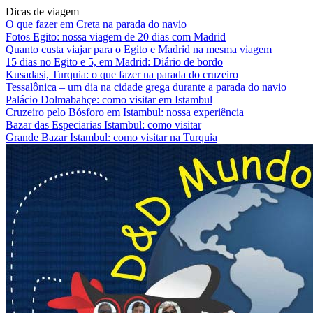
Dicas de viagem
O que fazer em Creta na parada do navio
Fotos Egito: nossa viagem de 20 dias com Madrid
Quanto custa viajar para o Egito e Madrid na mesma viagem
15 dias no Egito e 5, em Madrid: Diário de bordo
Kusadasi, Turquia: o que fazer na parada do cruzeiro
Tessalônica – um dia na cidade grega durante a parada do navio
Palácio Dolmabahçe: como visitar em Istambul
Cruzeiro pelo Bósforo em Istambul: nossa experiência
Bazar das Especiarias Istambul: como visitar
Grande Bazar Istambul: como visitar na Turquia