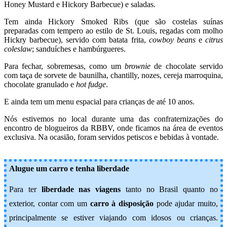
Honey Mustard e Hickory Barbecue) e saladas.
Tem ainda Hickory Smoked Ribs (que são costelas suínas
preparadas com tempero ao estilo de St. Louis, regadas com molho
Hickry barbecue), servido com batata frita,
cowboy beans
e
citrus
coleslaw
; sanduíches e hambúrgueres.
Para fechar, sobremesas, como um
brownie
de chocolate servido
com taça de sorvete de baunilha, chantilly, nozes, cereja marroquina,
chocolate granulado e
hot fudge
.
E ainda tem um menu espacial para crianças de até 10 anos.
Nós estivemos no local durante uma das confraternizações do
encontro de blogueiros da RBBV, onde ficamos na área de eventos
exclusiva. Na ocasião, foram servidos petiscos e bebidas à vontade.
Alugue um carro e tenha liberdade
Para ter
liberdade nas viagens
tanto no Brasil quanto no
exterior, contar com um
carro à disposição
pode ajudar muito,
principalmente se estiver viajando com idosos ou crianças.