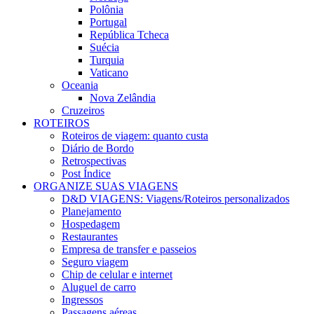
Polônia
Portugal
República Tcheca
Suécia
Turquia
Vaticano
Oceania
Nova Zelândia
Cruzeiros
ROTEIROS
Roteiros de viagem: quanto custa
Diário de Bordo
Retrospectivas
Post Índice
ORGANIZE SUAS VIAGENS
D&D VIAGENS: Viagens/Roteiros personalizados
Planejamento
Hospedagem
Restaurantes
Empresa de transfer e passeios
Seguro viagem
Chip de celular e internet
Aluguel de carro
Ingressos
Passagens aéreas