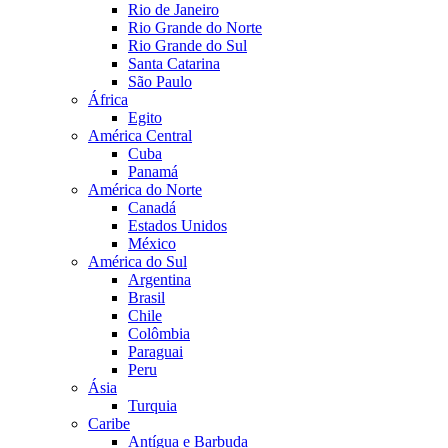
Rio de Janeiro
Rio Grande do Norte
Rio Grande do Sul
Santa Catarina
São Paulo
África
Egito
América Central
Cuba
Panamá
América do Norte
Canadá
Estados Unidos
México
América do Sul
Argentina
Brasil
Chile
Colômbia
Paraguai
Peru
Ásia
Turquia
Caribe
Antígua e Barbuda