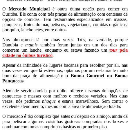
O
Mercado Municipal
é outra ótima opção para comer em
Curitiba. Ele conta com três praças de alimentação com centenas de
opções de comidas. Tem restaurantes especializados em massas,
panquecas, frutos do mar, petiscos, vegetarianos, comidas orgânicas,
por quilo, lanchonetes, entre outros.
Nós almoçamos lá por duas vezes. Três, na verdade, porque
Danubia e
mamis
também foram juntas em um dos dias para
comerem um lanche, enquanto eu estava fazendo um
tour
pela
cidade no ônibus turístico
.
Apesar da infinidade de lugares bacanas para escolher por ali, nas
duas vezes em que lá estivemos, optamos por um restaurante muito
bom da praça de alimentação: o
Bonna Gourmet ou Bonna
Panquecas
.
Além de servir comida por quilo, oferece dezenas de opções de
panquecas e massas com molhos e recheios variados. Nas duas
vezes, nós pedimos
nhoque
e estava maravilhoso. Sem contar o
excelente atendimento, mesmo com a área de alimentação lotada.
O mercado é tão completo que antes ou depois do almoço, ainda dá
para beliscar algumas coisinhas gostosas compradas nos boxes e
combinar com umas comprinhas básicas no primeiro piso.