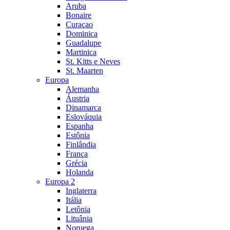
Aruba
Bonaire
Curaçao
Dominica
Guadalupe
Martinica
St. Kitts e Neves
St. Maarten
Europa
Alemanha
Áustria
Dinamarca
Eslováquia
Espanha
Estônia
Finlândia
França
Grécia
Holanda
Europa 2
Inglaterra
Itália
Letônia
Lituânia
Noruega