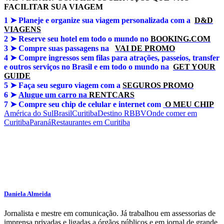
FACILITAR SUA VIAGEM
1 ➤
Planeje e organize sua viagem personalizada com a
D&D
VIAGENS
2 ➤ Reserve seu hotel em todo o mundo no
BOOKING.COM
3 ➤
Compre suas passagens na
VAI DE PROMO
4 ➤
Compre ingressos sem filas para atrações, passeios, transfer
e outros serviços no Brasil e em todo o mundo na
GET YOUR
GUIDE
5 ➤
Faça seu seguro viagem com a
SEGUROS PROMO
6 ➤
Alugue um carro na
RENTCARS
7 ➤
Compre seu chip de celular e internet com
O MEU CHIP
América do Sul
Brasil
Curitiba
Destino RBBV
Onde comer em
Curitiba
Paraná
Restaurantes em Curitiba
Daniela Almeida
Jornalista e mestre em comunicação. Já trabalhou em assessorias de
imprensa privadas e ligadas a órgãos públicos e em jornal de grande