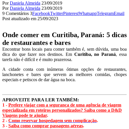
Por
Daniela Almeida
23/09/2019
Por
Daniela Almeida
23/09/2019
9 Comentários
3
Facebook
Twitter
Pinterest
Whatsapp
Telegram
Email
Post atualizado em 25/09/2023
Onde comer em Curitiba, Paraná: 5 dicas
de restaurantes e bares
Encontrar bons locais para comer também é, sem dúvida, uma boa
dica do que fazer nos destinos. Em
Curitiba, no Paraná
, essa
tarefa não é difícil e é muito prazerosa.
A cidade conta com inúmeras ótimas opções de restaurantes,
lanchonetes e bares que servem as melhores comidas, chopes
especiais e petiscos de dar água na boca.
APROVEITE PARA LER TAMBÉM:
1 -
Prefere viajar com a segurança de uma agência de viagem
especializada em roteiros personalizados? Saiba como a D&D
Viagens pode te ajudar
.
2 -
Como reservar hospedagem sem complicação
.
3 -
Saiba como comprar passagens aéreas
.