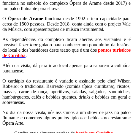
funciona no subsolo do complexo Ópera de Arame desde 2017) e
um palco flutuante para shows.
O
Ópera de Arame
funciona desde 1992 e tem capacidade para
cerca de 1500 pessoas. Desde 2018, conta ainda com o projeto Vale
da Música, com apresentações de música instrumental.
As dependências do complexo ficam abertas aos visitantes e é
possível fazer
tour
guiado para conhecer um pouquinho da história
do local e dos bastidores deste teatro que é um dos
pontos turísticos
de Curitiba
.
Além da visita, dá para ir ao local apenas para saborear a culinária
paranaense.
O cardápio do restaurante é variado e assinado pelo chef Wilson
Robeiro: o tradicional Barreado (comida típica curitibana), risotos,
massas, carne de onça, aperitivos, saladas, salgados, sanduíches,
hambúrgueres, cafés e bebidas quentes,
drinks
e bebidas em geral
e
sobremesas.
No dia da nossa visita, nós assistimos a um show de jazz no palco
flutuante e comemos alguns pratos típicos e bebidas no restaurante
Ópera Arte.