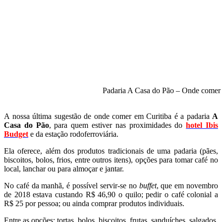
Padaria A Casa do Pão – Onde comer 
A nossa última sugestão de onde comer em Curitiba é a padaria
A
Casa do Pão
, para quem estiver nas proximidades do
hotel Ibis
Budget
e da estação rodoferroviária.
Ela oferece, além dos produtos tradicionais de uma padaria (pães,
biscoitos, bolos, frios, entre outros itens), opções para tomar café no
local, lanchar ou para almoçar e jantar.
No café da manhã, é possível servir-se no
buffet
, que em novembro
de 2018 estava custando R$ 46,90 o quilo; pedir o café colonial a
R$ 25 por pessoa; ou ainda comprar produtos individuais.
Entre as opções: tortas, bolos, biscoitos, frutas, sanduíches, salgados,