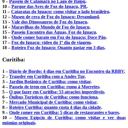
9 –
Passeio de Catamarã no Lago de Itaipu
.
10 –
Parque das Aves de Foz do Iguaçu, PR
.
11 –
Cataratas do Iguaçu: como visitar o lado brasileiro
.
12 –
Museu de cera de Foz do Iguaçu: Dreamland
.
13 –
Vale dos Dinossauros de Foz do Iguaçu
.
14 –
Maravilhas do Mundo de Foz do Iguaçu
.
15 –
Passeio Encontro das Águas, Foz do Iguaçu
.
16 –
Onde comer barato em Foz do Iguaçu: Doce Pão
.
17 –
Foz do Iguaçu: vídeo do 1º dia de viagem
.
18 –
Roteiro Foz do Iguaçu: Quanto gastar em 3 dias
.
Curitiba:
1 –
Diário de Bordo: 4 dias em Curitiba no Encontro da RBBV
.
2 –
Transfer em Curitiba com a Andes Tur
.
3 –
Jardim Botânico de Curitiba: como visitar
.
4 –
Passeio de trem em Curitiba: rumo à Morretes
.
5 –
O que fazer em Curitiba: 53 atrações imperdíveis
.
6 –
Ônibus Turísticos de Curitiba: como funciona
.
7 –
Mercado Municipal de Curitiba: como visitar
.
8 –
Roteiro Curitiba: quanto custa 4 dias da cidade
.
9 –
Onde comer em Curitiba: 5 dicas de restaurantes e bares
.
10 –
Museu
Egípcio
de Curitiba: como visitar e ver duas
múmias originais
.