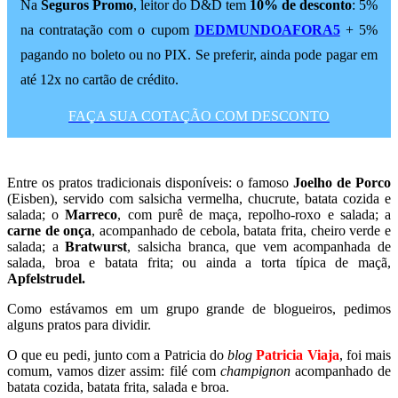
Na
Seguros Promo
, leitor do D&D tem
10% de desconto
: 5%
na contratação com o cupom
DEDMUNDOAFORA5
+ 5%
pagando no boleto ou no PIX. Se preferir, ainda pode pagar em
até 12x no cartão de crédito.
FAÇA SUA COTAÇÃO COM DESCONTO
Entre os pratos tradicionais disponíveis: o famoso
Joelho de Porco
(Eisben), servido com salsicha vermelha, chucrute, batata cozida e
salada; o
Marreco
, com purê de maça, repolho-roxo e salada; a
carne de onça
, acompanhado de cebola, batata frita, cheiro verde e
salada; a
Bratwurst
, salsicha branca, que vem acompanhada de
salada, broa e batata frita; ou ainda a torta típica de maçã,
Apfelstrudel.
Como estávamos em um grupo grande de blogueiros, pedimos
alguns pratos para dividir.
O que eu pedi, junto com a Patricia do
blog
Patricia Viaja
, foi mais
comum, vamos dizer assim: filé com
champignon
acompanhado de
batata cozida, batata frita, salada e broa.