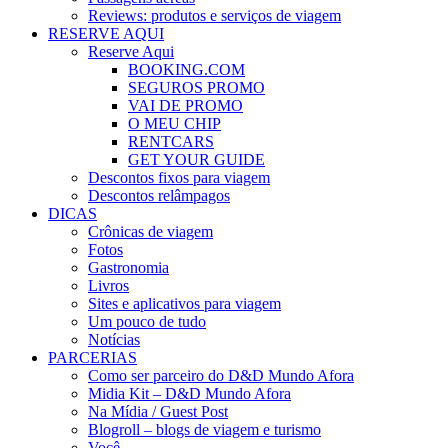
Reviews: produtos e serviços de viagem
RESERVE AQUI
Reserve Aqui
BOOKING.COM
SEGUROS PROMO
VAI DE PROMO
O MEU CHIP
RENTCARS
GET YOUR GUIDE
Descontos fixos para viagem
Descontos relâmpagos
DICAS
Crônicas de viagem
Fotos
Gastronomia
Livros
Sites e aplicativos para viagem
Um pouco de tudo
Notícias
PARCERIAS
Como ser parceiro do D&D Mundo Afora
Midia Kit – D&D Mundo Afora
Na Mídia / Guest Post
Blogroll – blogs de viagem e turismo
Você