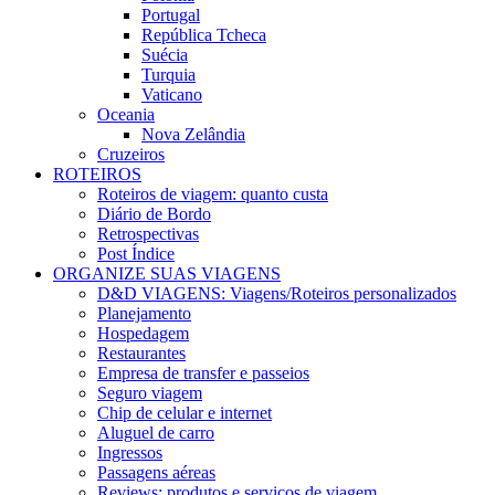
Portugal
República Tcheca
Suécia
Turquia
Vaticano
Oceania
Nova Zelândia
Cruzeiros
ROTEIROS
Roteiros de viagem: quanto custa
Diário de Bordo
Retrospectivas
Post Índice
ORGANIZE SUAS VIAGENS
D&D VIAGENS: Viagens/Roteiros personalizados
Planejamento
Hospedagem
Restaurantes
Empresa de transfer e passeios
Seguro viagem
Chip de celular e internet
Aluguel de carro
Ingressos
Passagens aéreas
Reviews: produtos e serviços de viagem