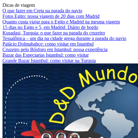
Dicas de viagem
O que fazer em Creta na parada do navio
Fotos Egito: nossa viagem de 20 dias com Madrid
Quanto custa viajar para o Egito e Madrid na mesma viagem
15 dias no Egito e 5, em Madrid: Diário de bordo
Kusadasi, Turquia: o que fazer na parada do cruzeiro
Tessalônica – um dia na cidade grega durante a parada do navio
Palácio Dolmabahçe: como visitar em Istambul
Cruzeiro pelo Bósforo em Istambul: nossa experiência
Bazar das Especiarias Istambul: como visitar
Grande Bazar Istambul: como visitar na Turquia