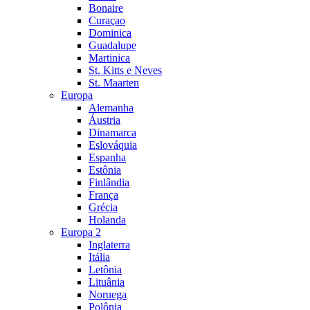
Bonaire
Curaçao
Dominica
Guadalupe
Martinica
St. Kitts e Neves
St. Maarten
Europa
Alemanha
Áustria
Dinamarca
Eslováquia
Espanha
Estônia
Finlândia
França
Grécia
Holanda
Europa 2
Inglaterra
Itália
Letônia
Lituânia
Noruega
Polônia