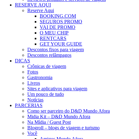
RESERVE AQUI
Reserve Aqui
BOOKING.COM
SEGUROS PROMO
VAI DE PROMO
O MEU CHIP
RENTCARS
GET YOUR GUIDE
Descontos fixos para viagem
Descontos relâmpagos
DICAS
Crônicas de viagem
Fotos
Gastronomia
Livros
Sites e aplicativos para viagem
Um pouco de tudo
Notícias
PARCERIAS
Como ser parceiro do D&D Mundo Afora
Midia Kit – D&D Mundo Afora
Na Mídia / Guest Post
Blogroll – blogs de viagem e turismo
Você
Amigos Mundo Afora