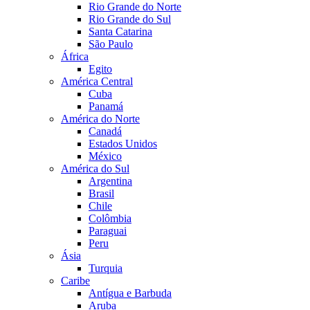
Rio Grande do Norte
Rio Grande do Sul
Santa Catarina
São Paulo
África
Egito
América Central
Cuba
Panamá
América do Norte
Canadá
Estados Unidos
México
América do Sul
Argentina
Brasil
Chile
Colômbia
Paraguai
Peru
Ásia
Turquia
Caribe
Antígua e Barbuda
Aruba