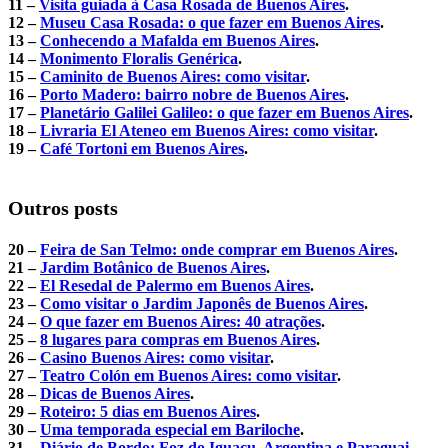
11 –
Visita guiada à Casa Rosada de Buenos Aires
.
12 –
Museu Casa Rosada: o que fazer em Buenos Aires
.
13 –
Conhecendo a Mafalda em Buenos Aires
.
14 –
Monimento Floralis Genérica
.
15 –
Caminito de Buenos Aires: como visitar
.
16 –
Porto Madero: bairro nobre de Buenos Aires
.
17 –
Planetário Galilei Galileo: o que fazer em Buenos Aires
.
18 –
Livraria El Ateneo em Buenos Aires: como visitar
.
19 –
Café Tortoni em Buenos Aires
.
Outros posts
20 –
Feira de San Telmo: onde comprar em Buenos Aires
.
21 –
Jardim Botânico de Buenos Aires
.
22 –
El Resedal de Palermo em Buenos Aires
.
23 –
Como visitar o Jardim Japonês de Buenos Aires
.
24 –
O que fazer em Buenos Aires: 40 atrações
.
25 –
8 lugares para compras em Buenos Aires
.
26 –
Casino Buenos Aires: como visitar
.
27 –
Teatro Colón em Buenos Aires: como visitar
.
28 –
Dicas de Buenos Aires
.
29 –
Roteiro: 5 dias em Buenos Aires
.
30 –
Uma temporada especial em Bariloche
.
31 –
Diário de Bordo: Foz do Iguaçu, Argentina e Paraguai
.