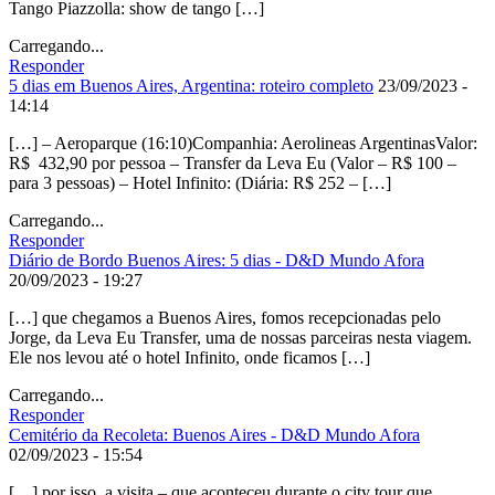
Tango Piazzolla: show de tango […]
Carregando...
Responder
5 dias em Buenos Aires, Argentina: roteiro completo
23/09/2023 -
14:14
[…] – Aeroparque (16:10)Companhia: Aerolineas ArgentinasValor:
R$ 432,90 por pessoa – Transfer da Leva Eu (Valor – R$ 100 –
para 3 pessoas) – Hotel Infinito: (Diária: R$ 252 – […]
Carregando...
Responder
Diário de Bordo Buenos Aires: 5 dias - D&D Mundo Afora
20/09/2023 - 19:27
[…] que chegamos a Buenos Aires, fomos recepcionadas pelo
Jorge, da Leva Eu Transfer, uma de nossas parceiras nesta viagem.
Ele nos levou até o hotel Infinito, onde ficamos […]
Carregando...
Responder
Cemitério da Recoleta: Buenos Aires - D&D Mundo Afora
02/09/2023 - 15:54
[…] por isso, a visita – que aconteceu durante o city tour que