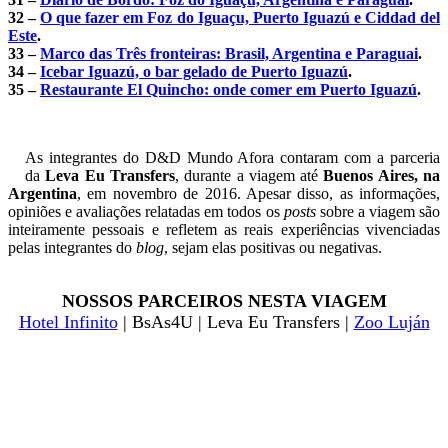
32 –
O que fazer em Foz do Iguaçu, Puerto Iguazú e Ciddad del
Este
.
33 –
Marco das Três fronteiras: Brasil, Argentina e Paraguai
.
34 –
Icebar Iguazú, o bar gelado de Puerto Iguazú
.
35 –
Restaurante El Quincho: onde comer em Puerto Iguazú
.
As integrantes do D&D Mundo Afora contaram com a parceria
da
Leva Eu Transfers
, durante a viagem até
Buenos Aires, na
Argentina
, em novembro de 2016. Apesar disso, as informações,
opiniões e avaliações relatadas em todos os
posts
sobre a viagem são
inteiramente pessoais e refletem as reais experiências vivenciadas
pelas integrantes do
blog
, sejam elas positivas ou negativas.
NOSSOS PARCEIROS NESTA VIAGEM
Hotel Infinito
|
BsAs4U
| Leva Eu Transfers |
Zoo Luján