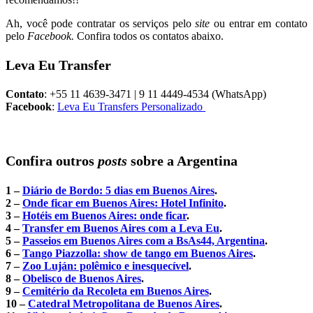
Ah, você pode contratar os serviços pelo
site
ou entrar em contato
pelo
Facebook.
Confira todos os contatos abaixo.
Leva Eu Transfer
Contato
: +55 11 4639-3471 | 9 11 4449-4534 (WhatsApp)
Facebook
:
Leva Eu Transfers Personalizado
Confira outros
posts
sobre a Argentina
1 –
Diário de Bordo: 5 dias em Buenos Aires
.
2 –
Onde ficar em Buenos Aires: Hotel Infinito
.
3 –
Hotéis em Buenos Aires: onde ficar
.
4 –
Transfer em Buenos Aires com a Leva Eu
.
5 –
Passeios em Buenos Aires com a BsAs44, Argentina
.
6 –
Tango Piazzolla: show de tango em Buenos Aires
.
7 –
Zoo Luján: polêmico e inesquecível
.
8 –
Obelisco de Buenos Aires
.
9 –
Cemitério da Recoleta em Buenos Aires
.
10 –
Catedral Metropolitana de Buenos Aires
.