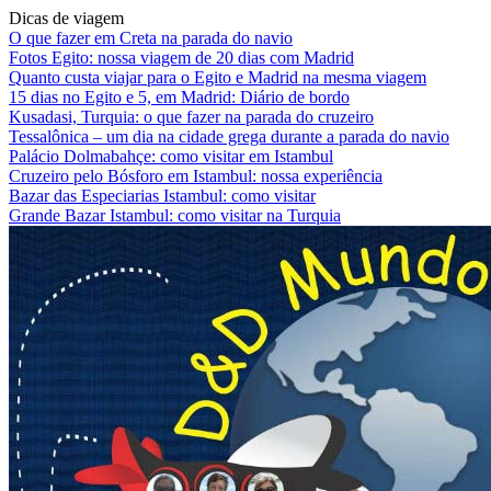
Dicas de viagem
O que fazer em Creta na parada do navio
Fotos Egito: nossa viagem de 20 dias com Madrid
Quanto custa viajar para o Egito e Madrid na mesma viagem
15 dias no Egito e 5, em Madrid: Diário de bordo
Kusadasi, Turquia: o que fazer na parada do cruzeiro
Tessalônica – um dia na cidade grega durante a parada do navio
Palácio Dolmabahçe: como visitar em Istambul
Cruzeiro pelo Bósforo em Istambul: nossa experiência
Bazar das Especiarias Istambul: como visitar
Grande Bazar Istambul: como visitar na Turquia