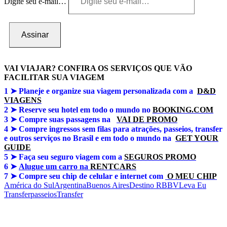
Digite seu e-mail…
Assinar
VAI VIAJAR? CONFIRA OS SERVIÇOS QUE VÃO
FACILITAR SUA VIAGEM
1 ➤
Planeje e organize sua viagem personalizada com a
D&D
VIAGENS
2 ➤ Reserve seu hotel em todo o mundo no
BOOKING.COM
3 ➤
Compre suas passagens na
VAI DE PROMO
4 ➤
Compre ingressos sem filas para atrações, passeios, transfer
e outros serviços no Brasil e em todo o mundo na
GET YOUR
GUIDE
5 ➤
Faça seu seguro viagem com a
SEGUROS PROMO
6 ➤
Alugue um carro na
RENTCARS
7 ➤
Compre seu chip de celular e internet com
O MEU CHIP
América do Sul
Argentina
Buenos Aires
Destino RBBV
Leva Eu
Transfer
passeios
Transfer