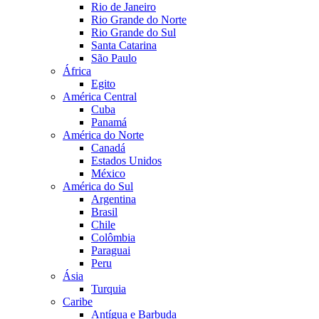
Rio de Janeiro
Rio Grande do Norte
Rio Grande do Sul
Santa Catarina
São Paulo
África
Egito
América Central
Cuba
Panamá
América do Norte
Canadá
Estados Unidos
México
América do Sul
Argentina
Brasil
Chile
Colômbia
Paraguai
Peru
Ásia
Turquia
Caribe
Antígua e Barbuda