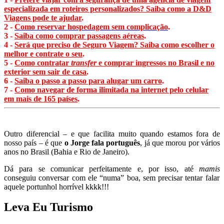
especializada em roteiros personalizados? Saiba como a D&D
Viagens pode te ajudar
.
2 -
Como reservar hospedagem sem complicação
.
3 -
Saiba como comprar passagens aéreas
.
4 -
Será que preciso de Seguro Viagem? Saiba como escolher o
melhor e contrate o seu
.
5 -
Como contratar
transfer
e comprar ingressos no Brasil e no
exterior sem sair de casa
.
6 -
Saiba o passo a passo para alugar um carro
.
7 -
Como navegar de forma ilimitada na internet pelo celular
em mais de 165 países
.
Outro diferencial – e que facilita muito quando estamos fora de
nosso país – é que
o Jorge fala português
, já que morou por vários
anos no Brasil (Bahia e Rio de Janeiro).
Dá para se comunicar perfeitamente e, por isso, até
mamis
conseguiu conversar com ele “numa” boa, sem precisar tentar falar
aquele portunhol horrível kkkk!!!
Leva Eu Turismo