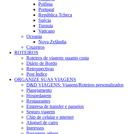
Polônia
Portugal
República Tcheca
Suécia
Turquia
Vaticano
Oceania
Nova Zelândia
Cruzeiros
ROTEIROS
Roteiros de viagem: quanto custa
Diário de Bordo
Retrospectivas
Post Índice
ORGANIZE SUAS VIAGENS
D&D VIAGENS: Viagens/Roteiros personalizados
Planejamento
Hospedagem
Restaurantes
Empresa de transfer e passeios
Seguro viagem
Chip de celular e internet
Aluguel de carro
Ingressos
Passagens aéreas