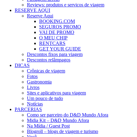
Reviews: produtos e serviços de viagem
RESERVE AQUI
Reserve Aqui
BOOKING.COM
SEGUROS PROMO
VAI DE PROMO
O MEU CHIP
RENTCARS
GET YOUR GUIDE
Descontos fixos para viagem
Descontos relâmpagos
DICAS
Crônicas de viagem
Fotos
Gastronomia
Livros
Sites e aplicativos para viagem
Um pouco de tudo
Notícias
PARCERIAS
Como ser parceiro do D&D Mundo Afora
Midia Kit – D&D Mundo Afora
Na Mídia / Guest Post
Blogroll – blogs de viagem e turismo
Você