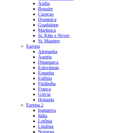
Aruba
Bonaire
Curaçao
Dominica
Guadalupe
Martinica
St. Kitts e Neves
St. Maarten
Europa
Alemanha
Áustria
Dinamarca
Eslováquia
Espanha
Estônia
Finlândia
França
Grécia
Holanda
Europa 2
Inglaterra
Itália
Letônia
Lituânia
Noruega