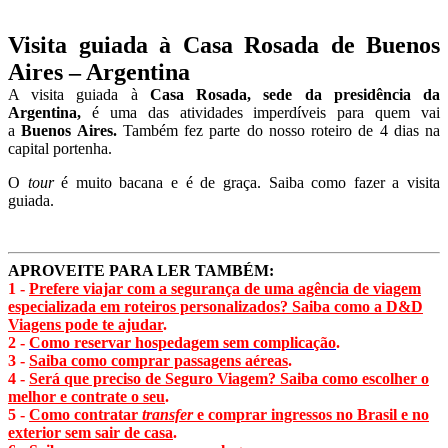
Visita guiada à Casa Rosada de Buenos
Aires – Argentina
A visita guiada à
Casa Rosada, sede da presidência da
Argentina,
é uma das atividades imperdíveis para quem vai
a
Buenos Aires.
Também fez parte do nosso roteiro de 4 dias na
capital portenha.
O
tour
é muito bacana e é de graça. Saiba como fazer a visita
guiada.
APROVEITE PARA LER TAMBÉM:
1 -
Prefere viajar com a segurança de uma agência de viagem
especializada em roteiros personalizados? Saiba como a D&D
Viagens pode te ajudar
.
2 -
Como reservar hospedagem sem complicação
.
3 -
Saiba como comprar passagens aéreas
.
4 -
Será que preciso de Seguro Viagem? Saiba como escolher o
melhor e contrate o seu
.
5 -
Como contratar
transfer
e comprar ingressos no Brasil e no
exterior sem sair de casa
.