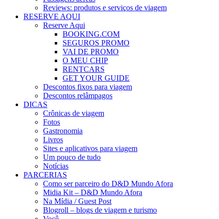
Reviews: produtos e serviços de viagem
RESERVE AQUI
Reserve Aqui
BOOKING.COM
SEGUROS PROMO
VAI DE PROMO
O MEU CHIP
RENTCARS
GET YOUR GUIDE
Descontos fixos para viagem
Descontos relâmpagos
DICAS
Crônicas de viagem
Fotos
Gastronomia
Livros
Sites e aplicativos para viagem
Um pouco de tudo
Notícias
PARCERIAS
Como ser parceiro do D&D Mundo Afora
Midia Kit – D&D Mundo Afora
Na Mídia / Guest Post
Blogroll – blogs de viagem e turismo
Você