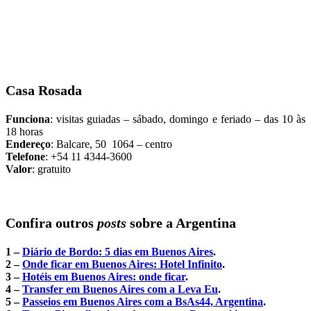
Casa Rosada
Funciona
: visitas guiadas – sábado, domingo e feriado – das 10 às
18 horas
Endereço
: Balcare, 50 1064 – centro
Telefone
: +54 11 4344-3600
Valor
: gratuito
Confira outros
posts
sobre a Argentina
1 –
Diário de Bordo: 5 dias em Buenos Aires
.
2 –
Onde ficar em Buenos Aires: Hotel Infinito
.
3 –
Hotéis em Buenos Aires: onde ficar
.
4 –
Transfer em Buenos Aires com a Leva Eu
.
5 –
Passeios em Buenos Aires com a BsAs44, Argentina
.