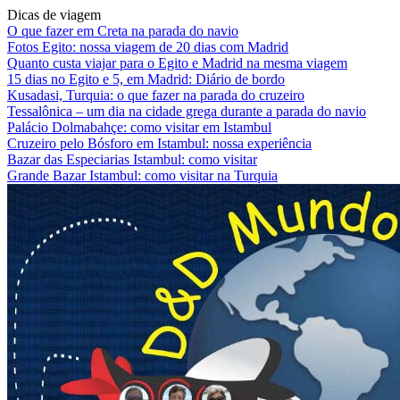
Dicas de viagem
O que fazer em Creta na parada do navio
Fotos Egito: nossa viagem de 20 dias com Madrid
Quanto custa viajar para o Egito e Madrid na mesma viagem
15 dias no Egito e 5, em Madrid: Diário de bordo
Kusadasi, Turquia: o que fazer na parada do cruzeiro
Tessalônica – um dia na cidade grega durante a parada do navio
Palácio Dolmabahçe: como visitar em Istambul
Cruzeiro pelo Bósforo em Istambul: nossa experiência
Bazar das Especiarias Istambul: como visitar
Grande Bazar Istambul: como visitar na Turquia