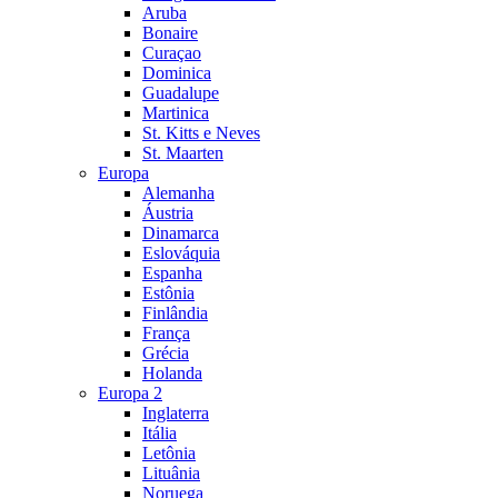
Aruba
Bonaire
Curaçao
Dominica
Guadalupe
Martinica
St. Kitts e Neves
St. Maarten
Europa
Alemanha
Áustria
Dinamarca
Eslováquia
Espanha
Estônia
Finlândia
França
Grécia
Holanda
Europa 2
Inglaterra
Itália
Letônia
Lituânia
Noruega