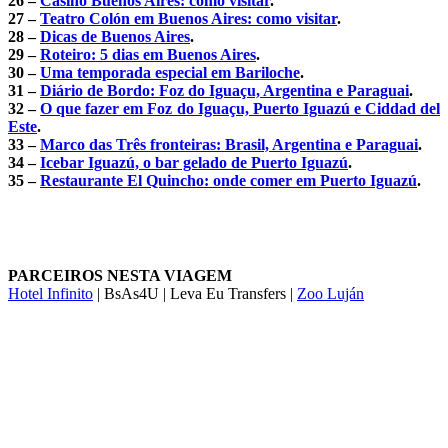
26 –
Casino Buenos Aires: como visitar
.
27 –
Teatro Colón em Buenos Aires: como visitar
.
28 –
Dicas de Buenos Aires
.
29 –
Roteiro: 5 dias em Buenos Aires
.
30 –
Uma temporada especial em Bariloche
.
31 –
Diário de Bordo: Foz do Iguaçu, Argentina e Paraguai
.
32 –
O que fazer em Foz do Iguaçu, Puerto Iguazú e Ciddad del
Este
.
33 –
Marco das Três fronteiras: Brasil, Argentina e Paraguai
.
34 –
Icebar Iguazú, o bar gelado de Puerto Iguazú
.
35 –
Restaurante El Quincho: onde comer em Puerto Iguazú
.
PARCEIROS NESTA VIAGEM
Hotel Infinito
| BsAs4U | Leva Eu Transfers |
Zoo Luján