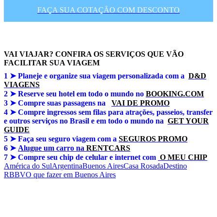
FAÇA SUA COTAÇÃO COM DESCONTO
VAI VIAJAR? CONFIRA OS SERVIÇOS QUE VÃO
FACILITAR SUA VIAGEM
1 ➤
Planeje e organize sua viagem personalizada com a
D&D
VIAGENS
2 ➤ Reserve seu hotel em todo o mundo no
BOOKING.COM
3 ➤
Compre suas passagens na
VAI DE PROMO
4 ➤
Compre ingressos sem filas para atrações, passeios, transfer
e outros serviços no Brasil e em todo o mundo na
GET YOUR
GUIDE
5 ➤
Faça seu seguro viagem com a
SEGUROS PROMO
6 ➤
Alugue um carro na
RENTCARS
7 ➤
Compre seu chip de celular e internet com
O MEU CHIP
América do Sul
Argentina
Buenos Aires
Casa Rosada
Destino
RBBV
O que fazer em Buenos Aires