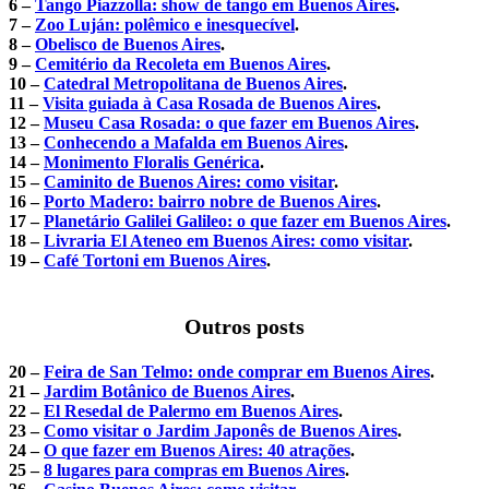
6 –
Tango Piazzolla: show de tango em Buenos Aires
.
7 –
Zoo Luján: polêmico e inesquecível
.
8 –
Obelisco de Buenos Aires
.
9 –
Cemitério da Recoleta em Buenos Aires
.
10 –
Catedral Metropolitana de Buenos Aires
.
11 –
Visita guiada à Casa Rosada de Buenos Aires
.
12 –
Museu Casa Rosada: o que fazer em Buenos Aires
.
13 –
Conhecendo a Mafalda em Buenos Aires
.
14 –
Monimento Floralis Genérica
.
15 –
Caminito de Buenos Aires: como visitar
.
16 –
Porto Madero: bairro nobre de Buenos Aires
.
17 –
Planetário Galilei Galileo: o que fazer em Buenos Aires
.
18 –
Livraria El Ateneo em Buenos Aires: como visitar
.
19 –
Café Tortoni em Buenos Aires
.
Outros posts
20 –
Feira de San Telmo: onde comprar em Buenos Aires
.
21 –
Jardim Botânico de Buenos Aires
.
22 –
El Resedal de Palermo em Buenos Aires
.
23 –
Como visitar o Jardim Japonês de Buenos Aires
.
24 –
O que fazer em Buenos Aires: 40 atrações
.
25 –
8 lugares para compras em Buenos Aires
.