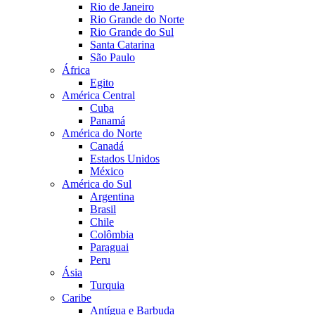
Rio de Janeiro
Rio Grande do Norte
Rio Grande do Sul
Santa Catarina
São Paulo
África
Egito
América Central
Cuba
Panamá
América do Norte
Canadá
Estados Unidos
México
América do Sul
Argentina
Brasil
Chile
Colômbia
Paraguai
Peru
Ásia
Turquia
Caribe
Antígua e Barbuda