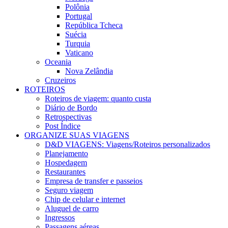
Polônia
Portugal
República Tcheca
Suécia
Turquia
Vaticano
Oceania
Nova Zelândia
Cruzeiros
ROTEIROS
Roteiros de viagem: quanto custa
Diário de Bordo
Retrospectivas
Post Índice
ORGANIZE SUAS VIAGENS
D&D VIAGENS: Viagens/Roteiros personalizados
Planejamento
Hospedagem
Restaurantes
Empresa de transfer e passeios
Seguro viagem
Chip de celular e internet
Aluguel de carro
Ingressos
Passagens aéreas