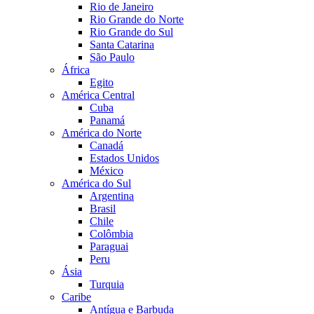
Rio de Janeiro
Rio Grande do Norte
Rio Grande do Sul
Santa Catarina
São Paulo
África
Egito
América Central
Cuba
Panamá
América do Norte
Canadá
Estados Unidos
México
América do Sul
Argentina
Brasil
Chile
Colômbia
Paraguai
Peru
Ásia
Turquia
Caribe
Antígua e Barbuda