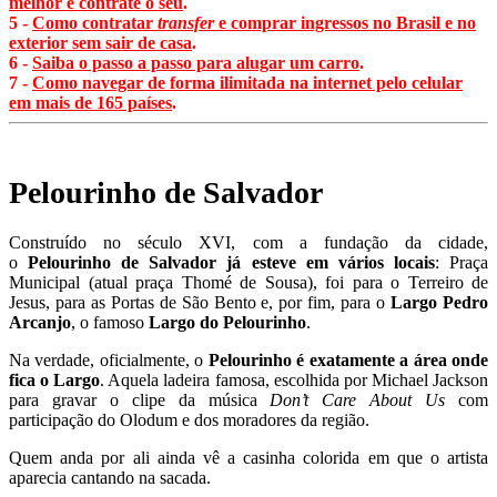
melhor e contrate o seu
.
5 -
Como contratar
transfer
e comprar ingressos no Brasil e no
exterior sem sair de casa
.
6 -
Saiba o passo a passo para alugar um carro
.
7 -
Como navegar de forma ilimitada na internet pelo celular
em mais de 165 países
.
Pelourinho de Salvador
Construído no século XVI, com a fundação da cidade,
o
Pelourinho de Salvador já esteve em vários locais
: Praça
Municipal (atual praça Thomé de Sousa), foi para o Terreiro de
Jesus, para as Portas de São Bento e, por fim, para o
Largo Pedro
Arcanjo
, o famoso
Largo do Pelourinho
.
Na verdade, oficialmente, o
Pelourinho é exatamente a área onde
fica o Largo
. Aquela ladeira famosa, escolhida por Michael Jackson
para gravar o clipe da música
Don’t Care About Us
com
participação do Olodum e dos moradores da região.
Quem anda por ali ainda vê a casinha colorida em que o artista
aparecia cantando na sacada.