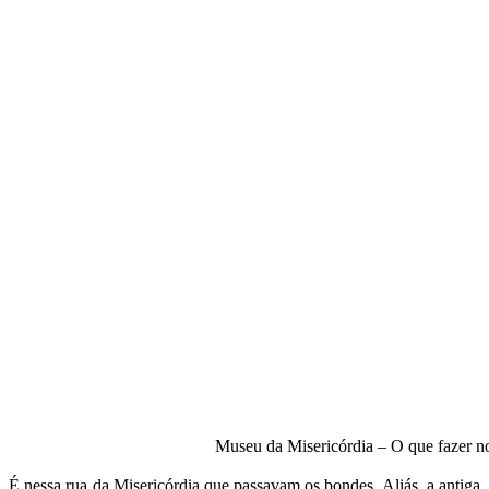
Museu da Misericórdia – O que fazer no
É nessa rua da Misericórdia que passavam os bondes. Aliás, a antiga