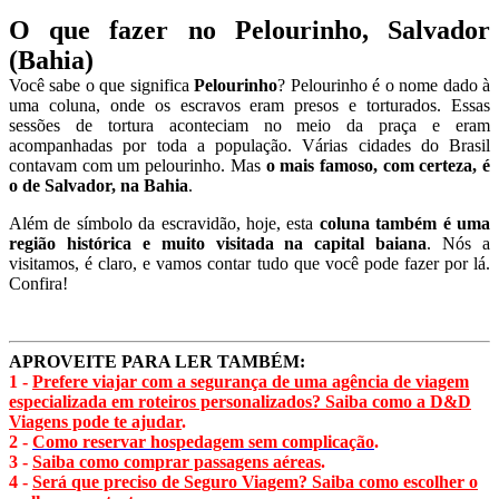
O que fazer no Pelourinho, Salvador
(Bahia)
Você sabe o que significa
Pelourinho
? Pelourinho é o nome dado à
uma coluna, onde os escravos eram presos e torturados. Essas
sessões de tortura aconteciam no meio da praça e eram
acompanhadas por toda a população. Várias cidades do Brasil
contavam com um pelourinho. Mas
o mais famoso, com certeza, é
o de Salvador, na Bahia
.
Além de símbolo da escravidão, hoje, esta
coluna também é uma
região histórica e muito visitada na capital baiana
. Nós a
visitamos, é claro, e vamos contar tudo que você pode fazer por lá.
Confira!
APROVEITE PARA LER TAMBÉM:
1 -
Prefere viajar com a segurança de uma agência de viagem
especializada em roteiros personalizados? Saiba como a D&D
Viagens pode te ajudar
.
2 -
Como reservar hospedagem sem complicação
.
3 -
Saiba como comprar passagens aéreas
.
4 -
Será que preciso de Seguro Viagem? Saiba como escolher o