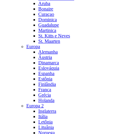
Aruba
Bonaire
Curaçao
Dominica
Guadalupe
Martinica
St. Kitts e Neves
St. Maarten
Europa
Alemanha
Áustria
Dinamarca
Eslováquia
Espanha
Estônia
Finlândia
França
Grécia
Holanda
Europa 2
Inglaterra
Itália
Letônia
Lituânia
Noruega