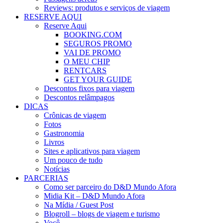
Reviews: produtos e serviços de viagem
RESERVE AQUI
Reserve Aqui
BOOKING.COM
SEGUROS PROMO
VAI DE PROMO
O MEU CHIP
RENTCARS
GET YOUR GUIDE
Descontos fixos para viagem
Descontos relâmpagos
DICAS
Crônicas de viagem
Fotos
Gastronomia
Livros
Sites e aplicativos para viagem
Um pouco de tudo
Notícias
PARCERIAS
Como ser parceiro do D&D Mundo Afora
Midia Kit – D&D Mundo Afora
Na Mídia / Guest Post
Blogroll – blogs de viagem e turismo
Você