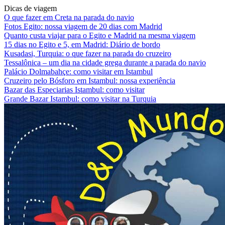
Dicas de viagem
O que fazer em Creta na parada do navio
Fotos Egito: nossa viagem de 20 dias com Madrid
Quanto custa viajar para o Egito e Madrid na mesma viagem
15 dias no Egito e 5, em Madrid: Diário de bordo
Kusadasi, Turquia: o que fazer na parada do cruzeiro
Tessalônica – um dia na cidade grega durante a parada do navio
Palácio Dolmabahçe: como visitar em Istambul
Cruzeiro pelo Bósforo em Istambul: nossa experiência
Bazar das Especiarias Istambul: como visitar
Grande Bazar Istambul: como visitar na Turquia