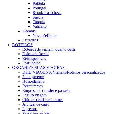
Polônia
Portugal
República Tcheca
Suécia
Turquia
Vaticano
Oceania
Nova Zelândia
Cruzeiros
ROTEIROS
Roteiros de viagem: quanto custa
Diário de Bordo
Retrospectivas
Post Índice
ORGANIZE SUAS VIAGENS
D&D VIAGENS: Viagens/Roteiros personalizados
Planejamento
Hospedagem
Restaurantes
Empresa de transfer e passeios
Seguro viagem
Chip de celular e internet
Aluguel de carro
Ingressos
Passagens aéreas