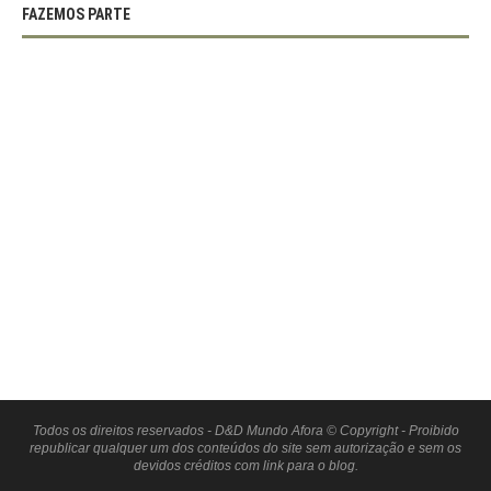
FAZEMOS PARTE
Todos os direitos reservados - D&D Mundo Afora © Copyright - Proibido
republicar qualquer um dos conteúdos do site sem autorização e sem os
devidos créditos com link para o blog.