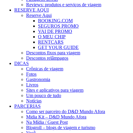
Reviews: produtos e serviços de viagem
RESERVE AQUI
Reserve Aqui
BOOKING.COM
SEGUROS PROMO
VAI DE PROMO
O MEU CHIP
RENTCARS
GET YOUR GUIDE
Descontos fixos para viagem
Descontos relâmpagos
DICAS
Crônicas de viagem
Fotos
Gastronomia
Livros
Sites e aplicativos para viagem
Um pouco de tudo
Notícias
PARCERIAS
Como ser parceiro do D&D Mundo Afora
Midia Kit – D&D Mundo Afora
Na Mídia / Guest Post
Blogroll – blogs de viagem e turismo
Você