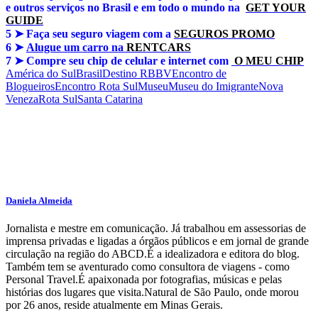
e outros serviços no Brasil e em todo o mundo na
GET YOUR
GUIDE
5 ➤
Faça seu seguro viagem com a
SEGUROS PROMO
6 ➤
Alugue um carro na
RENTCARS
7 ➤
Compre seu chip de celular e internet com
O MEU CHIP
América do Sul
Brasil
Destino RBBV
Encontro de
Blogueiros
Encontro Rota Sul
Museu
Museu do Imigrante
Nova
Veneza
Rota Sul
Santa Catarina
Daniela Almeida
Jornalista e mestre em comunicação. Já trabalhou em assessorias de
imprensa privadas e ligadas a órgãos públicos e em jornal de grande
circulação na região do ABCD.É a idealizadora e editora do blog.
Também tem se aventurado como consultora de viagens - como
Personal Travel.É apaixonada por fotografias, músicas e pelas
histórias dos lugares que visita.Natural de São Paulo, onde morou
por 26 anos, reside atualmente em Minas Gerais.