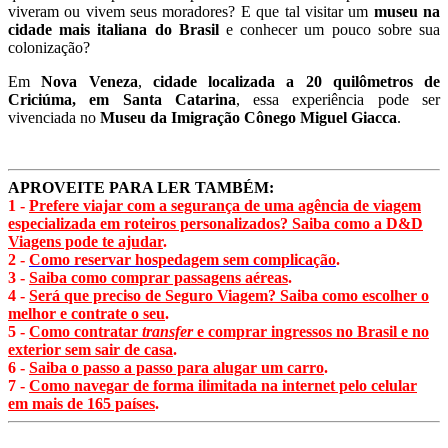
viveram ou vivem seus moradores? E que tal visitar um
museu na
cidade mais italiana do Brasil
e conhecer um pouco sobre sua
colonização?
Em
Nova Veneza
,
cidade localizada a 20 quilômetros de
Criciúma, em Santa Catarina
, essa experiência pode ser
vivenciada no
Museu da Imigração Cônego Miguel Giacca
.
APROVEITE PARA LER TAMBÉM:
1 -
Prefere viajar com a segurança de uma agência de viagem
especializada em roteiros personalizados? Saiba como a D&D
Viagens pode te ajudar
.
2 -
Como reservar hospedagem sem complicação
.
3 -
Saiba como comprar passagens aéreas
.
4 -
Será que preciso de Seguro Viagem? Saiba como escolher o
melhor e contrate o seu
.
5 -
Como contratar
transfer
e comprar ingressos no Brasil e no
exterior sem sair de casa
.
6 -
Saiba o passo a passo para alugar um carro
.
7 -
Como navegar de forma ilimitada na internet pelo celular
em mais de 165 países
.