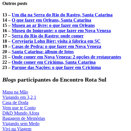
Outros posts
13 –
Um dia na Serra do Rio do Rastro, Santa Catarina
14 –
O que fazer em Orleans, Santa Catarina
15 –
Museu ao ar livre: o que fazer em Orleans
16 –
Museu do Imigrante: o que fazer em Nova Veneza
17 –
Serra do Rio do Rastro: onde comer
18 –
Cervejaria Lohn Bier: visita à fábrica em SC
19 –
Casas de Pedra: o que fazer em Nova Veneza
20 –
Santa Catarina: álbum de fotos
21 –
Onde comer em Nova Veneza: 2 opções de restaurantes
22 –
Onde comer em Criciúma, Santa Catarina
23 –
Parque das Nações: o que fazer em Criciúma
Blogs
participantes do Encontro Rota Sul
Mapa na Mão
Viajando em 3,2,1
Casa de Doda
Vem que te Conto
D&D Mundo Afora
Bagagem de Memórias
Viajando sem Medo
Vivi na Viagem