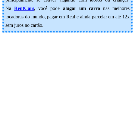
Na
RentCars
, você pode
alugar um carro
nas melhores
locadoras do mundo, pagar em Real e ainda parcelar em até 12x
sem juros no cartão.