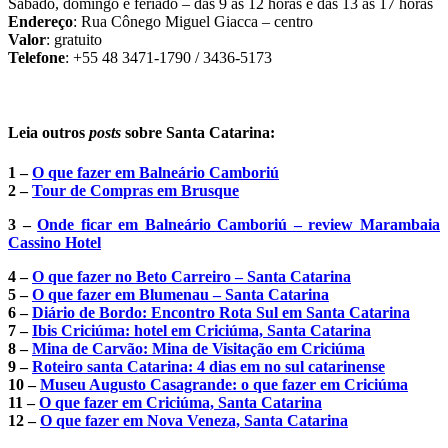
Sábado, domingo e feriado – das 9 às 12 horas e das 13 às 17 horas
Endereço
: Rua Cônego Miguel Giacca – centro
Valor
: gratuito
Telefone
: +55 48 3471-1790 / 3436-5173
Leia outros
posts
sobre Santa Catarina:
1 –
O que fazer em Balneário Camboriú
2 –
Tour de Compras em Brusque
3 –
Onde ficar em Balneário Camboriú – review Marambaia
Cassino Hotel
4 –
O que fazer no Beto Carreiro – Santa Catarina
5 –
O que fazer em Blumenau – Santa Catarina
6 –
Diário de Bordo: Encontro Rota Sul em Santa Catarina
7 –
Ibis Criciúma: hotel em Criciúma, Santa Catarina
8 –
Mina de Carvão: Mina de Visitação em Criciúma
9 –
Roteiro santa Catarina: 4 dias em no sul catarinense
10 –
Museu Augusto Casagrande: o que fazer em Criciúma
11 –
O que fazer em Criciúma, Santa Catarina
12 –
O que fazer em Nova Veneza, Santa Catarina