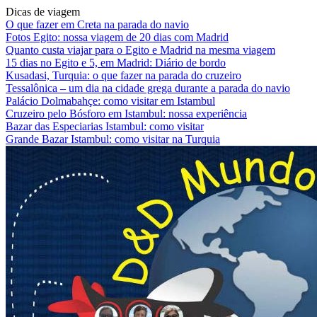
Dicas de viagem
O que fazer em Creta na parada do navio
Fotos Egito: nossa viagem de 20 dias com Madrid
Quanto custa viajar para o Egito e Madrid na mesma viagem
15 dias no Egito e 5, em Madrid: Diário de bordo
Kusadasi, Turquia: o que fazer na parada do cruzeiro
Tessalônica – um dia na cidade grega durante a parada do navio
Palácio Dolmabahçe: como visitar em Istambul
Cruzeiro pelo Bósforo em Istambul: nossa experiência
Bazar das Especiarias Istambul: como visitar
Grande Bazar Istambul: como visitar na Turquia