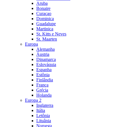
Aruba
Bonaire
Curaçao
Dominica
Guadalupe
Martinica
St. Kitts e Neves
St. Maarten
Europa
Alemanha
Áustria
Dinamarca
Eslováquia
Espanha
Estônia
Finlândia
França
Grécia
Holanda
Europa 2
Inglaterra
Itália
Letônia
Lituânia
Noruega