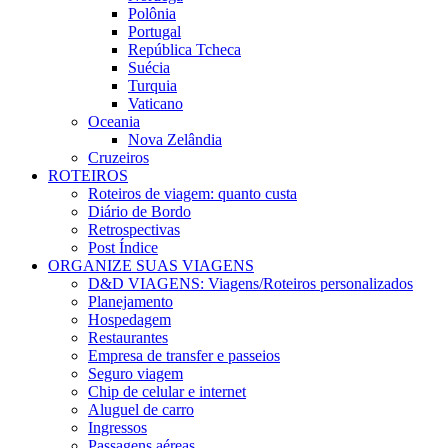
Polônia
Portugal
República Tcheca
Suécia
Turquia
Vaticano
Oceania
Nova Zelândia
Cruzeiros
ROTEIROS
Roteiros de viagem: quanto custa
Diário de Bordo
Retrospectivas
Post Índice
ORGANIZE SUAS VIAGENS
D&D VIAGENS: Viagens/Roteiros personalizados
Planejamento
Hospedagem
Restaurantes
Empresa de transfer e passeios
Seguro viagem
Chip de celular e internet
Aluguel de carro
Ingressos
Passagens aéreas