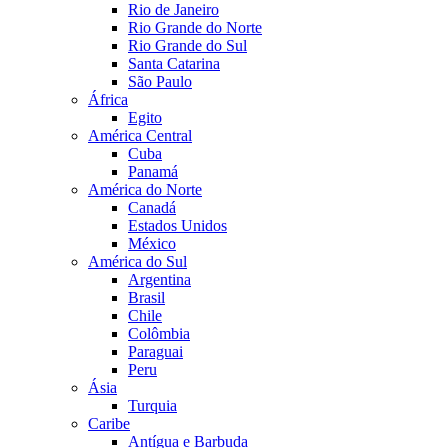
Rio de Janeiro
Rio Grande do Norte
Rio Grande do Sul
Santa Catarina
São Paulo
África
Egito
América Central
Cuba
Panamá
América do Norte
Canadá
Estados Unidos
México
América do Sul
Argentina
Brasil
Chile
Colômbia
Paraguai
Peru
Ásia
Turquia
Caribe
Antígua e Barbuda