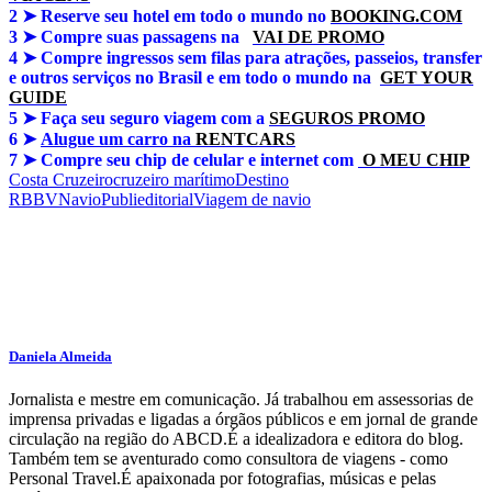
2 ➤ Reserve seu hotel em todo o mundo no
BOOKING.COM
3 ➤
Compre suas passagens na
VAI DE PROMO
4 ➤
Compre ingressos sem filas para atrações, passeios, transfer
e outros serviços no Brasil e em todo o mundo na
GET YOUR
GUIDE
5 ➤
Faça seu seguro viagem com a
SEGUROS PROMO
6 ➤
Alugue um carro na
RENTCARS
7 ➤
Compre seu chip de celular e internet com
O MEU CHIP
Costa Cruzeiro
cruzeiro marítimo
Destino
RBBV
Navio
Publieditorial
Viagem de navio
Daniela Almeida
Jornalista e mestre em comunicação. Já trabalhou em assessorias de
imprensa privadas e ligadas a órgãos públicos e em jornal de grande
circulação na região do ABCD.É a idealizadora e editora do blog.
Também tem se aventurado como consultora de viagens - como
Personal Travel.É apaixonada por fotografias, músicas e pelas