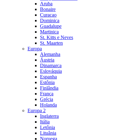
Aruba
Bonaire
Curaçao
Dominica
Guadalupe
Martinica
St. Kitts e Neves
St. Maarten
Europa
Alemanha
Áustria
Dinamarca
Eslováquia
Espanha
Estônia
Finlândia
França
Grécia
Holanda
Europa 2
Inglaterra
Itália
Letônia
Lituânia
Noruega