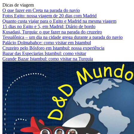
Dicas de viagem
O que fazer em Creta na parada do navio
Fotos Egito: nossa viagem de 20 dias com Madrid
Quanto custa viajar para o Egito e Madrid na mesma viagem
15 dias no Egito e 5, em Madrid: Diário de bordo
Kusadasi, Turquia: o que fazer na parada do cruzeiro
Tessalônica – um dia na cidade grega durante a parada do navio
Palácio Dolmabahçe: como visitar em Istambul
Cruzeiro pelo Bósforo em Istambul: nossa experiência
Bazar das Especiarias Istambul: como visitar
Grande Bazar Istambul: como visitar na Turquia