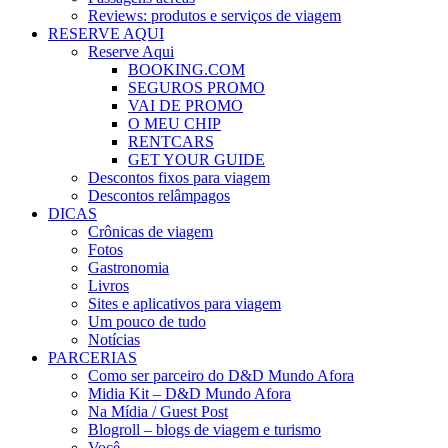
Reviews: produtos e serviços de viagem
RESERVE AQUI
Reserve Aqui
BOOKING.COM
SEGUROS PROMO
VAI DE PROMO
O MEU CHIP
RENTCARS
GET YOUR GUIDE
Descontos fixos para viagem
Descontos relâmpagos
DICAS
Crônicas de viagem
Fotos
Gastronomia
Livros
Sites e aplicativos para viagem
Um pouco de tudo
Notícias
PARCERIAS
Como ser parceiro do D&D Mundo Afora
Midia Kit – D&D Mundo Afora
Na Mídia / Guest Post
Blogroll – blogs de viagem e turismo
Você