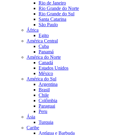
Rio de Janeiro
Rio Grande do Norte
Rio Grande do Sul
Santa Catarina
São Paulo
África
Egito
América Central
Cuba
Panamá
América do Norte
Canadá
Estados Unidos
México
América do Sul
Argentina
Brasil
Chile
Colômbia
Paraguai
Peru
Ásia
Turquia
Caribe
Antígua e Barbuda