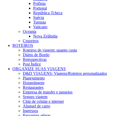
Polônia
Portugal
República Tcheca
Suécia
Turquia
Vaticano
Oceania
Nova Zelândia
Cruzeiros
ROTEIROS
Roteiros de viagem: quanto custa
Diário de Bordo
Retrospectivas
Post Índice
ORGANIZE SUAS VIAGENS
D&D VIAGENS: Viagens/Roteiros personalizados
Planejamento
Hospedagem
Restaurantes
Empresa de transfer e passeios
Seguro viagem
Chip de celular e internet
Aluguel de carro
Ingressos
Passagens aéreas