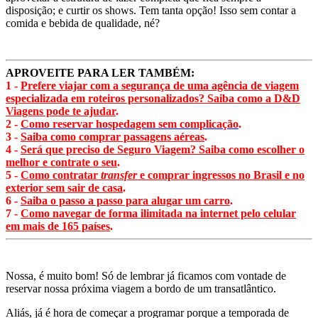
disposição; e curtir os shows. Tem tanta opção! Isso sem contar a
comida e bebida de qualidade, né?
APROVEITE PARA LER TAMBÉM:
1 -
Prefere viajar com a segurança de uma agência de viagem
especializada em roteiros personalizados? Saiba como a D&D
Viagens pode te ajudar
.
2 -
Como reservar hospedagem sem complicação
.
3 -
Saiba como comprar passagens aéreas
.
4 -
Será que preciso de Seguro Viagem? Saiba como escolher o
melhor e contrate o seu
.
5 -
Como contratar
transfer
e comprar ingressos no Brasil e no
exterior sem sair de casa
.
6 -
Saiba o passo a passo para alugar um carro
.
7 -
Como navegar de forma ilimitada na internet pelo celular
em mais de 165 países
.
Nossa, é muito bom! Só de lembrar já ficamos com vontade de
reservar nossa próxima viagem a bordo de um transatlântico.
Aliás, já é hora de começar a programar porque a temporada de