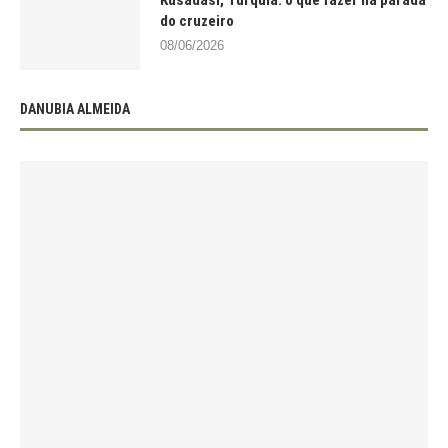
Kusadasi, Turquia: o que fazer na parada
do cruzeiro
08/06/2026
DANUBIA ALMEIDA