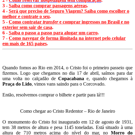
2 -
Como reservar hospedagem sem complicação
.
3 -
Saiba como comprar passagens aéreas
.
4 -
Será que preciso de Seguro Viagem? Saiba como escolher o
melhor e contrate o seu
.
5 -
Como contratar
transfer
e comprar ingressos no Brasil e no
exterior sem sair de casa
.
6 -
Saiba o passo a passo para alugar um carro
.
7 -
Como navegar de forma ilimitada na internet pelo celular
em mais de 165 países
.
Quando fomos ao Rio em 2014, o Cristo foi o primeiro passeio que
fizemos. Logo que chegamos no dia 17 de abril, saímos para dar
uma volta no calçadão de
Copacabana
e, quando chegamos à
Praça do Lido
, vimos vans saindo para o Corcovado.
Então, resolvemos comprar o bilhete e partir para lá!!!
Como chegar ao Cristo Redentor – Rio de Janeiro
O monumento do Cristo foi inaugurado em 12 de agosto de 1931,
tem 38 metros de altura e pesa 1145 toneladas. Está situado à uma
altura de 710 metros acima do nível do mar, no
Morro do