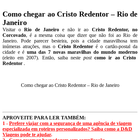
Como chegar ao Cristo Redentor – Rio de
Janeiro
Visitar o
Rio de Janeiro
e não ir ao
Cristo Redentor, no
Corcovado
, é a mesma coisa que dizer que não foi ao Rio de
Janeiro. Pode parecer besteira, pois a cidade maravilhosa tem
inúmeras atrações, mas o
Cristo Redentor
é o cartão-postal da
cidade e é
uma das 7 novas maravilhas do mundo moderno
(eleito em 2007). Então, saiba neste
post
como ir ao Cristo
Redentor
.
Como chegar ao Cristo Redentor – Rio de Janeiro
APROVEITE PARA LER TAMBÉM:
1 -
Prefere viajar com a segurança de uma agência de viagem
especializada em roteiros personalizados? Saiba como a D&D
Viagens pode te ajudar
.