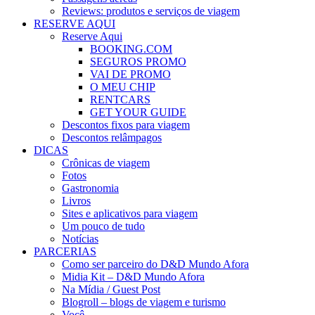
Reviews: produtos e serviços de viagem
RESERVE AQUI
Reserve Aqui
BOOKING.COM
SEGUROS PROMO
VAI DE PROMO
O MEU CHIP
RENTCARS
GET YOUR GUIDE
Descontos fixos para viagem
Descontos relâmpagos
DICAS
Crônicas de viagem
Fotos
Gastronomia
Livros
Sites e aplicativos para viagem
Um pouco de tudo
Notícias
PARCERIAS
Como ser parceiro do D&D Mundo Afora
Midia Kit – D&D Mundo Afora
Na Mídia / Guest Post
Blogroll – blogs de viagem e turismo
Você