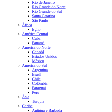
Rio de Janeiro
Rio Grande do Norte
Rio Grande do Sul
Santa Catarina
São Paulo
África
Egito
América Central
Cuba
Panamá
América do Norte
Canadá
Estados Unidos
México
América do Sul
Argentina
Brasil
Chile
Colômbia
Paraguai
Peru
Ásia
Turquia
Caribe
Antígua e Barbuda