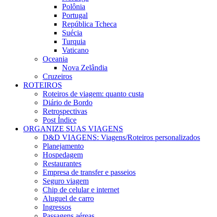
Polônia
Portugal
República Tcheca
Suécia
Turquia
Vaticano
Oceania
Nova Zelândia
Cruzeiros
ROTEIROS
Roteiros de viagem: quanto custa
Diário de Bordo
Retrospectivas
Post Índice
ORGANIZE SUAS VIAGENS
D&D VIAGENS: Viagens/Roteiros personalizados
Planejamento
Hospedagem
Restaurantes
Empresa de transfer e passeios
Seguro viagem
Chip de celular e internet
Aluguel de carro
Ingressos
Passagens aéreas