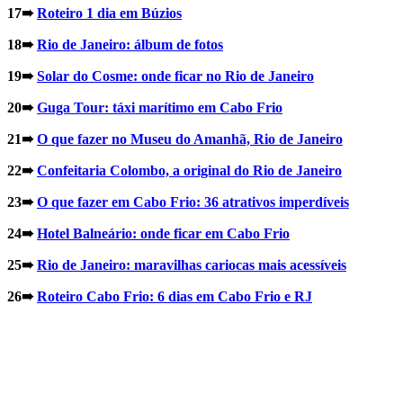
17➠
Roteiro 1 dia em Búzios
18➠
Rio de Janeiro: álbum de fotos
19➠
Solar do Cosme: onde ficar no Rio de Janeiro
20➠
Guga Tour: táxi marítimo em Cabo Frio
21➠
O que fazer no Museu do Amanhã, Rio de Janeiro
22➠
Confeitaria Colombo, a original do Rio de Janeiro
23➠
O que fazer em Cabo Frio: 36 atrativos imperdíveis
24➠
Hotel Balneário: onde ficar em Cabo Frio
25➠
Rio de Janeiro: maravilhas cariocas mais acessíveis
26➠
Roteiro Cabo Frio: 6 dias em Cabo Frio e RJ