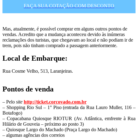
FAÇA SUA COTAÇÃO COM DESCONTO
Mas, atualmente, é possível comprar em alguns outros pontos de
vendas. Acredito que a mudança aconteceu devido às inúmeras
reclamações dos turistas, que chegavam ao local e não podiam ir de
trem, pois não tinham comprado a passagem anteriormente.
Local de Embarque:
Rua Cosme Velho, 513, Laranjeiras.
Pontos de venda
– Pelo
site
http://ticket.corcovado.com.br
– Shopping Rio Sul – 1° Piso (entrada da Rua Lauro
Muller, 116 –
Botafogo)
– Copacabana Quiosque RIOTUR (
Av. Atlântica, emfrente à Rua
Hilário de Gouveia – próximo ao posto 3)
– Quiosque Largo do Machado (Praça Largo do Machado)
– algumas agências dos correios