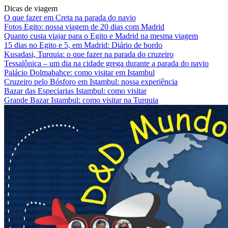
Dicas de viagem
O que fazer em Creta na parada do navio
Fotos Egito: nossa viagem de 20 dias com Madrid
Quanto custa viajar para o Egito e Madrid na mesma viagem
15 dias no Egito e 5, em Madrid: Diário de bordo
Kusadasi, Turquia: o que fazer na parada do cruzeiro
Tessalônica – um dia na cidade grega durante a parada do navio
Palácio Dolmabahçe: como visitar em Istambul
Cruzeiro pelo Bósforo em Istambul: nossa experiência
Bazar das Especiarias Istambul: como visitar
Grande Bazar Istambul: como visitar na Turquia