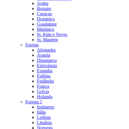
Aruba
Bonaire
Curaçao
Dominica
Guadalupe
Martinica
St. Kitts e Neves
St. Maarten
Europa
Alemanha
Áustria
Dinamarca
Eslováquia
Espanha
Estônia
Finlândia
França
Grécia
Holanda
Europa 2
Inglaterra
Itália
Letônia
Lituânia
Noruega