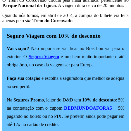
O Trem do Corcovado circula pela mata atlântica, pertencente ao
Parque Nacional da Tijuca
. A viagem dura cerca de 20 minutos.
Quando nós fomos, em abril de 2014, a compra do bilhete era feita
apenas pelo
site
Trem do Corcovado
.
Seguro Viagem com 10% de desconto
Vai viajar?
Não importa se vai ficar no Brasil ou vai para o
exterior. O
Seguro Viagem
é um item muito importante e até
obrigatório, no caso da viagem ser para Europa.
Faça sua cotação
e escolha a seguradora que melhor se adéqua
ao seu perfil.
Na
Seguros Promo
, leitor do D&D tem
10% de desconto
: 5%
na contratação com o cupom
DEDMUNDOAFORA5
+ 5%
pagando no boleto ou no PIX. Se preferir, ainda pode pagar em
até 12x no cartão de crédito.