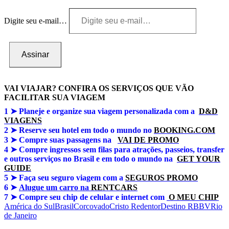
Digite seu e-mail…
Assinar
VAI VIAJAR? CONFIRA OS SERVIÇOS QUE VÃO
FACILITAR SUA VIAGEM
1 ➤
Planeje e organize sua viagem personalizada com a
D&D
VIAGENS
2 ➤ Reserve seu hotel em todo o mundo no
BOOKING.COM
3 ➤
Compre suas passagens na
VAI DE PROMO
4 ➤
Compre ingressos sem filas para atrações, passeios, transfer
e outros serviços no Brasil e em todo o mundo na
GET YOUR
GUIDE
5 ➤
Faça seu seguro viagem com a
SEGUROS PROMO
6 ➤
Alugue um carro na
RENTCARS
7 ➤
Compre seu chip de celular e internet com
O MEU CHIP
América do Sul
Brasil
Corcovado
Cristo Redentor
Destino RBBV
Rio
de Janeiro