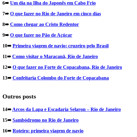
6➠
Um dia na Ilha do Japonês em Cabo Frio
7➠
O que fazer no Rio de Janeiro em ci
nco dias
8➠
Como chegar ao Cristo Redentor
9➠
O que fazer no Pão de Açúcar
10➠
Primeira viagem de navio: cruzeiro pelo Brasil
11➠
Como visitar o Maracanã, Rio de Janeiro
12➠
O que fazer no Forte de Copacabana, Rio de Janeiro
13➠
Confeitaria Colombo do Forte de Copacabana
Outros posts
14➠
Arcos da Lapa e Escadaria Selaron – Rio de Janeiro
15➠
Sambódromo no Rio de Janeiro
16➠
Roteiro: primeira viagem de navio