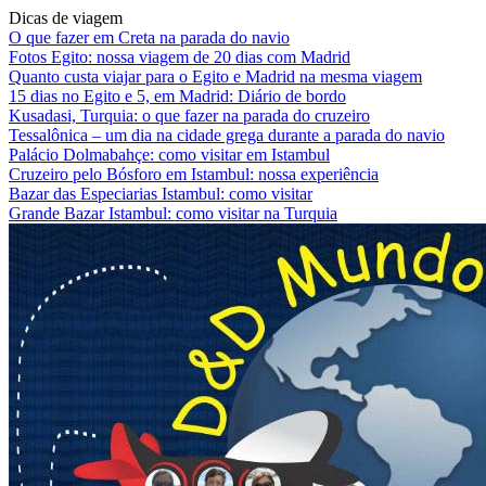
Dicas de viagem
O que fazer em Creta na parada do navio
Fotos Egito: nossa viagem de 20 dias com Madrid
Quanto custa viajar para o Egito e Madrid na mesma viagem
15 dias no Egito e 5, em Madrid: Diário de bordo
Kusadasi, Turquia: o que fazer na parada do cruzeiro
Tessalônica – um dia na cidade grega durante a parada do navio
Palácio Dolmabahçe: como visitar em Istambul
Cruzeiro pelo Bósforo em Istambul: nossa experiência
Bazar das Especiarias Istambul: como visitar
Grande Bazar Istambul: como visitar na Turquia