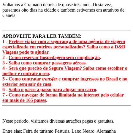
Voltamos a Gramado depois de quase três anos. Desta vez,
passamos oito dias na cidade e também estivemos em atrativos de
Canela.
APROVEITE PARA LER TAMBÉM:
1 -
Prefere viajar com a segurança de uma agência de viagem
especializada em roteiros personalizados? Saiba como a D&D
Viagens pode te ajudar
.
2 -
Como reservar hospedagem sem complicação
.
3 -
Saiba como comprar passagens aéreas
.
4 -
Será que preciso de Seguro Viagem? Saiba como escolher o
melhor e contrate o seu
.
5 -
Como contratar
transfer
e comprar ingressos no Brasil e no
exterior sem sair de casa
.
6 -
Saiba o passo a passo para alugar um carro
.
7 -
Como navegar de forma ilimitada na internet pelo celular
em mais de 165 países
.
Neste período, visitamos diversas atrações pagas e gratuitas.
Entre elas: Feira de turismo Festuris, Lago Negro, Alemanha