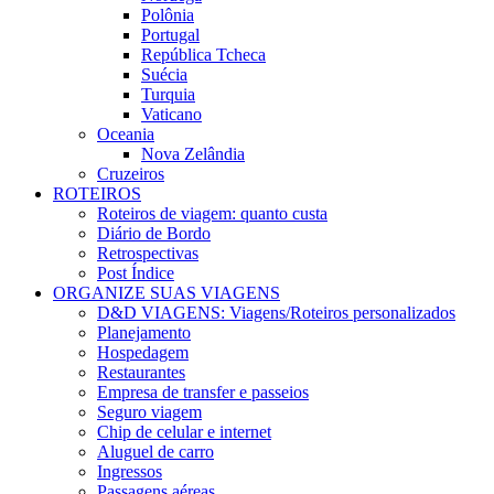
Polônia
Portugal
República Tcheca
Suécia
Turquia
Vaticano
Oceania
Nova Zelândia
Cruzeiros
ROTEIROS
Roteiros de viagem: quanto custa
Diário de Bordo
Retrospectivas
Post Índice
ORGANIZE SUAS VIAGENS
D&D VIAGENS: Viagens/Roteiros personalizados
Planejamento
Hospedagem
Restaurantes
Empresa de transfer e passeios
Seguro viagem
Chip de celular e internet
Aluguel de carro
Ingressos
Passagens aéreas