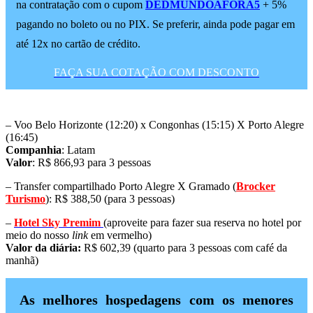
na contratação com o cupom
DEDMUNDOAFORA5
+ 5%
pagando no boleto ou no PIX. Se preferir, ainda pode pagar em
até 12x no cartão de crédito.
FAÇA SUA COTAÇÃO COM DESCONTO
– Voo Belo Horizonte (12:20) x Congonhas (15:15) X Porto Alegre
(16:45)
Companhia
: Latam
Valor
: R$ 866,93 para 3 pessoas
– Transfer compartilhado Porto Alegre X Gramado (
Brocker
Turismo
): R$ 388,50 (para 3 pessoas)
–
Hotel Sky Premim
(aproveite para fazer sua reserva no hotel por
meio do nosso
link
em vermelho)
Valor da diária:
R$ 602,39 (quarto para 3 pessoas com café da
manhã)
As melhores hospedagens com os menores