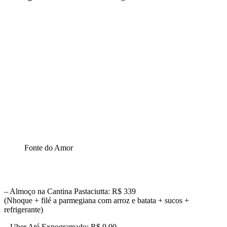
Fonte do Amor
– Almoço na Cantina Pastaciutta: R$ 339
(Nhoque + filé a parmegiana com arroz e batata + sucos +
refrigerante)
– Uber Até Expogramado: R$ 9,90