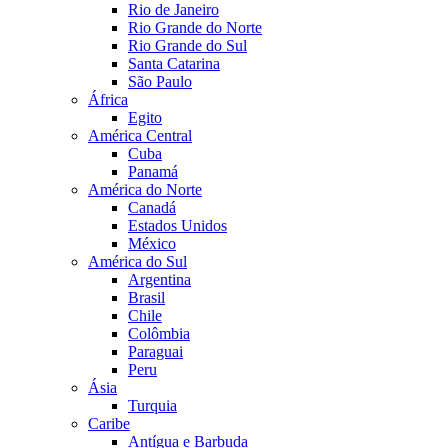
Rio de Janeiro
Rio Grande do Norte
Rio Grande do Sul
Santa Catarina
São Paulo
África
Egito
América Central
Cuba
Panamá
América do Norte
Canadá
Estados Unidos
México
América do Sul
Argentina
Brasil
Chile
Colômbia
Paraguai
Peru
Ásia
Turquia
Caribe
Antígua e Barbuda