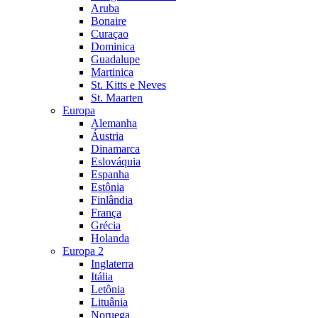
Aruba
Bonaire
Curaçao
Dominica
Guadalupe
Martinica
St. Kitts e Neves
St. Maarten
Europa
Alemanha
Áustria
Dinamarca
Eslováquia
Espanha
Estônia
Finlândia
França
Grécia
Holanda
Europa 2
Inglaterra
Itália
Letônia
Lituânia
Noruega