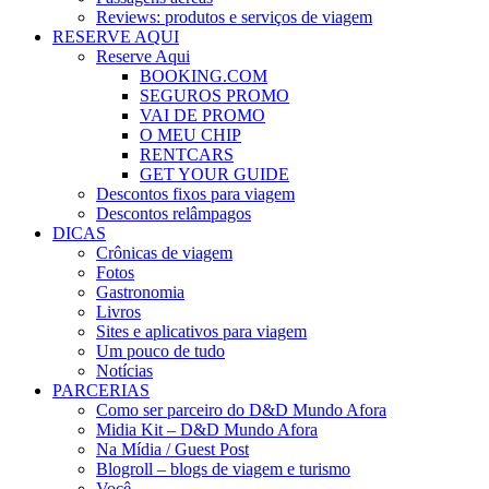
Reviews: produtos e serviços de viagem
RESERVE AQUI
Reserve Aqui
BOOKING.COM
SEGUROS PROMO
VAI DE PROMO
O MEU CHIP
RENTCARS
GET YOUR GUIDE
Descontos fixos para viagem
Descontos relâmpagos
DICAS
Crônicas de viagem
Fotos
Gastronomia
Livros
Sites e aplicativos para viagem
Um pouco de tudo
Notícias
PARCERIAS
Como ser parceiro do D&D Mundo Afora
Midia Kit – D&D Mundo Afora
Na Mídia / Guest Post
Blogroll – blogs de viagem e turismo
Você