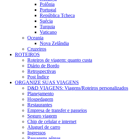
Polônia
Portugal
República Tcheca
Suécia
Turquia
Vaticano
Oceania
Nova Zelândia
Cruzeiros
ROTEIROS
Roteiros de viagem: quanto custa
Diário de Bordo
Retrospectivas
Post Índice
ORGANIZE SUAS VIAGENS
D&D VIAGENS: Viagens/Roteiros personalizados
Planejamento
Hospedagem
Restaurantes
Empresa de transfer e passeios
Seguro viagem
Chip de celular e internet
Aluguel de carro
Ingressos
Passagens aéreas