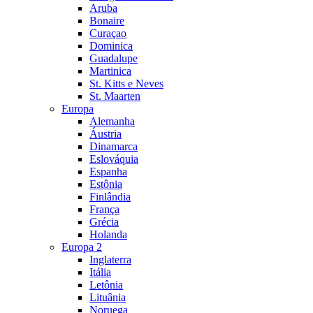
Aruba
Bonaire
Curaçao
Dominica
Guadalupe
Martinica
St. Kitts e Neves
St. Maarten
Europa
Alemanha
Áustria
Dinamarca
Eslováquia
Espanha
Estônia
Finlândia
França
Grécia
Holanda
Europa 2
Inglaterra
Itália
Letônia
Lituânia
Noruega