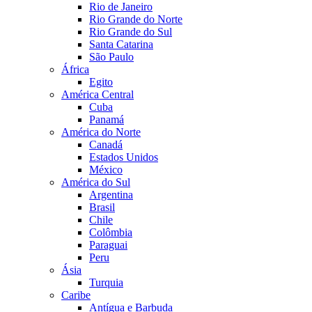
Rio de Janeiro
Rio Grande do Norte
Rio Grande do Sul
Santa Catarina
São Paulo
África
Egito
América Central
Cuba
Panamá
América do Norte
Canadá
Estados Unidos
México
América do Sul
Argentina
Brasil
Chile
Colômbia
Paraguai
Peru
Ásia
Turquia
Caribe
Antígua e Barbuda