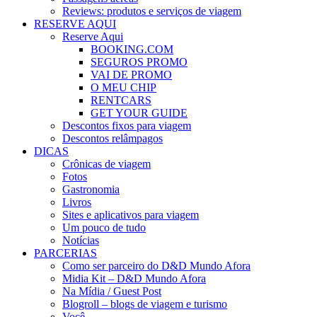
Reviews: produtos e serviços de viagem
RESERVE AQUI
Reserve Aqui
BOOKING.COM
SEGUROS PROMO
VAI DE PROMO
O MEU CHIP
RENTCARS
GET YOUR GUIDE
Descontos fixos para viagem
Descontos relâmpagos
DICAS
Crônicas de viagem
Fotos
Gastronomia
Livros
Sites e aplicativos para viagem
Um pouco de tudo
Notícias
PARCERIAS
Como ser parceiro do D&D Mundo Afora
Midia Kit – D&D Mundo Afora
Na Mídia / Guest Post
Blogroll – blogs de viagem e turismo
Você