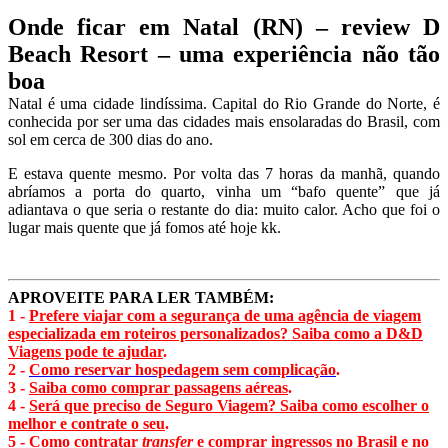
Onde ficar em Natal (RN) – review D
Beach Resort – uma experiência não tão
boa
Natal é uma cidade lindíssima. Capital do Rio Grande do Norte, é
conhecida por ser uma das cidades mais ensolaradas do Brasil, com
sol em cerca de 300 dias do ano.
E estava quente mesmo. Por volta das 7 horas da manhã, quando
abríamos a porta do quarto, vinha um “bafo quente” que já
adiantava o que seria o restante do dia: muito calor. Acho que foi o
lugar mais quente que já fomos até hoje kk.
APROVEITE PARA LER TAMBÉM:
1 -
Prefere viajar com a segurança de uma agência de viagem
especializada em roteiros personalizados? Saiba como a D&D
Viagens pode te ajudar
.
2 -
Como reservar hospedagem sem complicação
.
3 -
Saiba como comprar passagens aéreas
.
4 -
Será que preciso de Seguro Viagem? Saiba como escolher o
melhor e contrate o seu
.
5 -
Como contratar
transfer
e comprar ingressos no Brasil e no