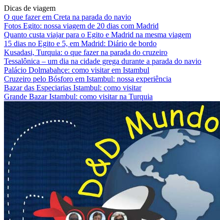
Dicas de viagem
O que fazer em Creta na parada do navio
Fotos Egito: nossa viagem de 20 dias com Madrid
Quanto custa viajar para o Egito e Madrid na mesma viagem
15 dias no Egito e 5, em Madrid: Diário de bordo
Kusadasi, Turquia: o que fazer na parada do cruzeiro
Tessalônica – um dia na cidade grega durante a parada do navio
Palácio Dolmabahçe: como visitar em Istambul
Cruzeiro pelo Bósforo em Istambul: nossa experiência
Bazar das Especiarias Istambul: como visitar
Grande Bazar Istambul: como visitar na Turquia