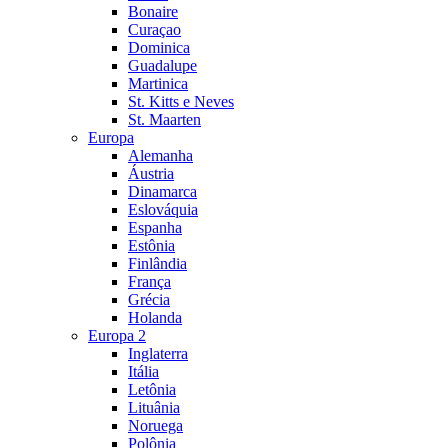
Bonaire
Curaçao
Dominica
Guadalupe
Martinica
St. Kitts e Neves
St. Maarten
Europa
Alemanha
Áustria
Dinamarca
Eslováquia
Espanha
Estônia
Finlândia
França
Grécia
Holanda
Europa 2
Inglaterra
Itália
Letônia
Lituânia
Noruega
Polônia