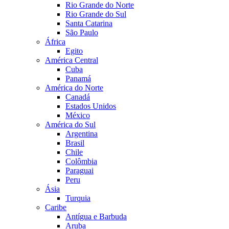
Rio Grande do Norte
Rio Grande do Sul
Santa Catarina
São Paulo
África
Egito
América Central
Cuba
Panamá
América do Norte
Canadá
Estados Unidos
México
América do Sul
Argentina
Brasil
Chile
Colômbia
Paraguai
Peru
Ásia
Turquia
Caribe
Antígua e Barbuda
Aruba