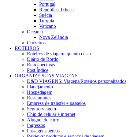
Portugal
República Tcheca
Suécia
Turquia
Vaticano
Oceania
Nova Zelândia
Cruzeiros
ROTEIROS
Roteiros de viagem: quanto custa
Diário de Bordo
Retrospectivas
Post Índice
ORGANIZE SUAS VIAGENS
D&D VIAGENS: Viagens/Roteiros personalizados
Planejamento
Hospedagem
Restaurantes
Empresa de transfer e passeios
Seguro viagem
Chip de celular e internet
Aluguel de carro
Ingressos
Passagens aéreas
Reviews: produtos e serviços de viagem