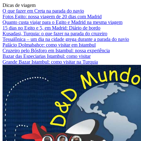
Dicas de viagem
O que fazer em Creta na parada do navio
Fotos Egito: nossa viagem de 20 dias com Madrid
Quanto custa viajar para o Egito e Madrid na mesma viagem
15 dias no Egito e 5, em Madrid: Diário de bordo
Kusadasi, Turquia: o que fazer na parada do cruzeiro
Tessalônica – um dia na cidade grega durante a parada do navio
Palácio Dolmabahçe: como visitar em Istambul
Cruzeiro pelo Bósforo em Istambul: nossa experiência
Bazar das Especiarias Istambul: como visitar
Grande Bazar Istambul: como visitar na Turquia