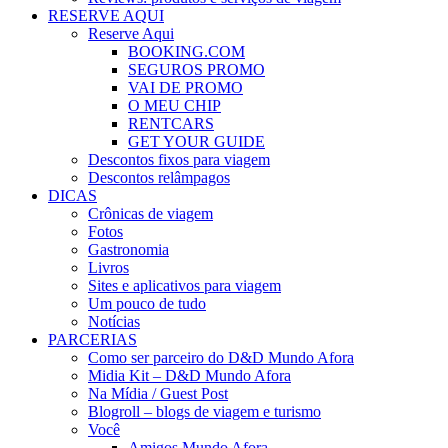
RESERVE AQUI
Reserve Aqui
BOOKING.COM
SEGUROS PROMO
VAI DE PROMO
O MEU CHIP
RENTCARS
GET YOUR GUIDE
Descontos fixos para viagem
Descontos relâmpagos
DICAS
Crônicas de viagem
Fotos
Gastronomia
Livros
Sites e aplicativos para viagem
Um pouco de tudo
Notícias
PARCERIAS
Como ser parceiro do D&D Mundo Afora
Midia Kit – D&D Mundo Afora
Na Mídia / Guest Post
Blogroll – blogs de viagem e turismo
Você
Amigos Mundo Afora