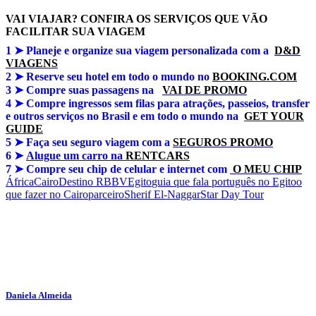
VAI VIAJAR? CONFIRA OS SERVIÇOS QUE VÃO
FACILITAR SUA VIAGEM
1 ➤
Planeje e organize sua viagem personalizada com a
D&D
VIAGENS
2 ➤ Reserve seu hotel em todo o mundo no
BOOKING.COM
3 ➤
Compre suas passagens na
VAI DE PROMO
4 ➤
Compre ingressos sem filas para atrações, passeios, transfer
e outros serviços no Brasil e em todo o mundo na
GET YOUR
GUIDE
5 ➤
Faça seu seguro viagem com a
SEGUROS PROMO
6 ➤
Alugue um carro na
RENTCARS
7 ➤
Compre seu chip de celular e internet com
O MEU CHIP
África
Cairo
Destino RBBV
Egito
guia que fala português no Egito
o
que fazer no Cairo
parceiro
Sherif El-Naggar
Star Day Tour
Daniela Almeida