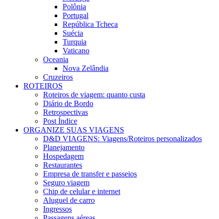
Polônia
Portugal
República Tcheca
Suécia
Turquia
Vaticano
Oceania
Nova Zelândia
Cruzeiros
ROTEIROS
Roteiros de viagem: quanto custa
Diário de Bordo
Retrospectivas
Post Índice
ORGANIZE SUAS VIAGENS
D&D VIAGENS: Viagens/Roteiros personalizados
Planejamento
Hospedagem
Restaurantes
Empresa de transfer e passeios
Seguro viagem
Chip de celular e internet
Aluguel de carro
Ingressos
Passagens aéreas