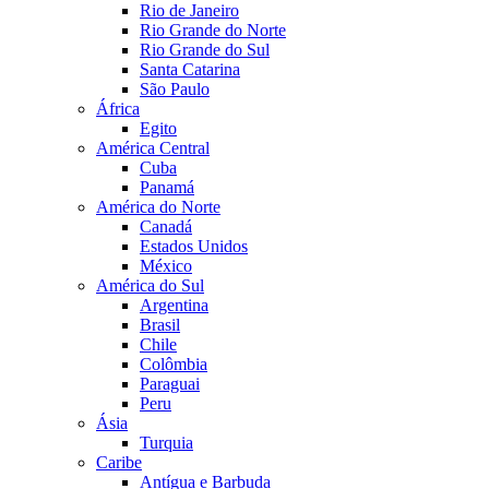
Rio de Janeiro
Rio Grande do Norte
Rio Grande do Sul
Santa Catarina
São Paulo
África
Egito
América Central
Cuba
Panamá
América do Norte
Canadá
Estados Unidos
México
América do Sul
Argentina
Brasil
Chile
Colômbia
Paraguai
Peru
Ásia
Turquia
Caribe
Antígua e Barbuda