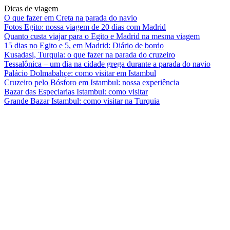
Dicas de viagem
O que fazer em Creta na parada do navio
Fotos Egito: nossa viagem de 20 dias com Madrid
Quanto custa viajar para o Egito e Madrid na mesma viagem
15 dias no Egito e 5, em Madrid: Diário de bordo
Kusadasi, Turquia: o que fazer na parada do cruzeiro
Tessalônica – um dia na cidade grega durante a parada do navio
Palácio Dolmabahçe: como visitar em Istambul
Cruzeiro pelo Bósforo em Istambul: nossa experiência
Bazar das Especiarias Istambul: como visitar
Grande Bazar Istambul: como visitar na Turquia