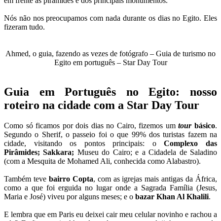
em frente às pirâmides e dos principais monumentos.
Nós não nos preocupamos com nada durante os dias no Egito. Eles
fizeram tudo.
Ahmed, o guia, fazendo as vezes de fotógrafo – Guia de turismo no
Egito em português – Star Day Tour
Guia em Português no Egito: nosso
roteiro na cidade com a Star Day Tour
Como só ficamos por dois dias no Cairo, fizemos um
tour
básico
.
Segundo o Sherif, o passeio foi o que 99% dos turistas fazem na
cidade, visitando os pontos principais: o
Complexo das
Pirâmides;
Sakkara;
Museu do Cairo; e a Cidadela de Saladino
(com a Mesquita de Mohamed Ali, conhecida como Alabastro).
Também teve
bairro Copta
, com as igrejas mais antigas da África,
como a que foi erguida no lugar onde a Sagrada Família (Jesus,
Maria e José) viveu por alguns meses; e o
bazar Khan Al Khalili
.
E lembra que em Paris eu deixei cair meu celular novinho e rachou a