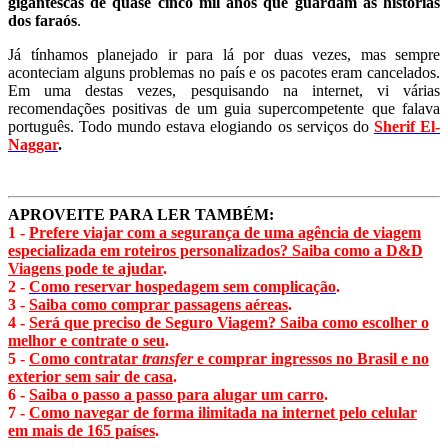
gigantescas de quase cinco mil anos que guardam as histórias
dos faraós
.
Já tínhamos planejado ir para lá por duas vezes, mas sempre
aconteciam alguns problemas no país e os pacotes eram cancelados.
Em uma destas vezes, pesquisando na internet, vi várias
recomendações positivas de um guia supercompetente que falava
português. Todo mundo estava elogiando os serviços do
Sherif El-
Naggar
.
APROVEITE PARA LER TAMBÉM:
1 -
Prefere viajar com a segurança de uma agência de viagem
especializada em roteiros personalizados? Saiba como a D&D
Viagens pode te ajudar
.
2 -
Como reservar hospedagem sem complicação
.
3 -
Saiba como comprar passagens aéreas
.
4 -
Será que preciso de Seguro Viagem? Saiba como escolher o
melhor e contrate o seu
.
5 -
Como contratar
transfer
e comprar ingressos no Brasil e no
exterior sem sair de casa
.
6 -
Saiba o passo a passo para alugar um carro
.
7 -
Como navegar de forma ilimitada na internet pelo celular
em mais de 165 países
.