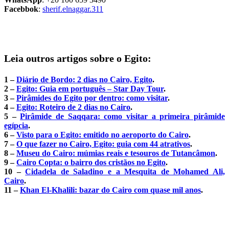
Facebbok
:
sherif.elnaggar.311
Leia outros artigos sobre o Egito:
1 –
Diário de Bordo: 2 dias no Cairo, Egito
.
2 –
Egito: Guia em português – Star Day Tour
.
3 –
Pirâmides do Egito por dentro: como visitar
.
4 –
Egito: Roteiro de 2 dias no Cairo
.
5 –
Pirâmide de Saqqara: como visitar a primeira pirâmide
egípcia
.
6 –
Visto para o Egito: emitido no aeroporto do Cairo
.
7 –
O que fazer no Cairo, Egito: guia com 44 atrativos
.
8 –
Museu do Cairo: múmias reais e tesouros de Tutancâmon
.
9 –
Cairo Copta: o bairro dos cristãos no Egito
.
10 –
Cidadela de Saladino e a Mesquita de Mohamed Ali,
Cairo
.
11 –
Khan El-Khalili: bazar do Cairo com quase mil anos
.