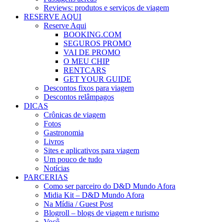
Reviews: produtos e serviços de viagem
RESERVE AQUI
Reserve Aqui
BOOKING.COM
SEGUROS PROMO
VAI DE PROMO
O MEU CHIP
RENTCARS
GET YOUR GUIDE
Descontos fixos para viagem
Descontos relâmpagos
DICAS
Crônicas de viagem
Fotos
Gastronomia
Livros
Sites e aplicativos para viagem
Um pouco de tudo
Notícias
PARCERIAS
Como ser parceiro do D&D Mundo Afora
Midia Kit – D&D Mundo Afora
Na Mídia / Guest Post
Blogroll – blogs de viagem e turismo
Você