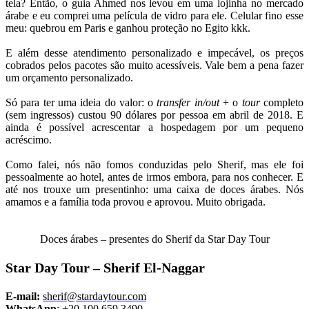
tela? Então, o guia Ahmed nos levou em uma lojinha no mercado
árabe e eu comprei uma película de vidro para ele. Celular fino esse
meu: quebrou em Paris e ganhou proteção no Egito kkk.
E além desse atendimento personalizado e impecável, os preços
cobrados pelos pacotes são muito acessíveis. Vale bem a pena fazer
um orçamento personalizado.
Só para ter uma ideia do valor: o
transfer in/out
+ o
tour
completo
(sem ingressos) custou 90 dólares por pessoa em abril de 2018. E
ainda é possível acrescentar a hospedagem por um pequeno
acréscimo.
Como falei, nós não fomos conduzidas pelo Sherif, mas ele foi
pessoalmente ao hotel, antes de irmos embora, para nos conhecer. E
até nos trouxe um presentinho: uma caixa de doces árabes. Nós
amamos e a família toda provou e aprovou. Muito obrigada.
Doces árabes – presentes do Sherif da Star Day Tour
Star Day Tour – Sherif El-Naggar
E-mail:
sherif@stardaytour.com
WhatsApp
:
+20 100 659 3490