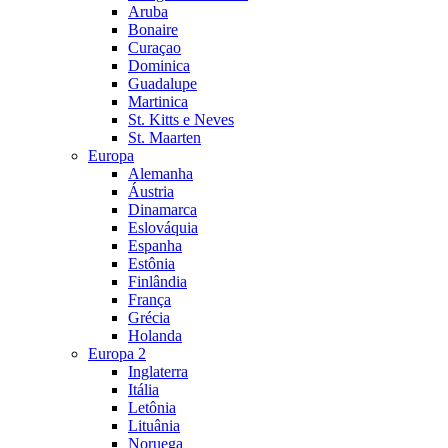
Aruba
Bonaire
Curaçao
Dominica
Guadalupe
Martinica
St. Kitts e Neves
St. Maarten
Europa
Alemanha
Áustria
Dinamarca
Eslováquia
Espanha
Estônia
Finlândia
França
Grécia
Holanda
Europa 2
Inglaterra
Itália
Letônia
Lituânia
Noruega