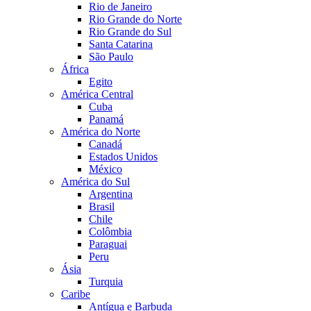
Rio de Janeiro
Rio Grande do Norte
Rio Grande do Sul
Santa Catarina
São Paulo
África
Egito
América Central
Cuba
Panamá
América do Norte
Canadá
Estados Unidos
México
América do Sul
Argentina
Brasil
Chile
Colômbia
Paraguai
Peru
Ásia
Turquia
Caribe
Antígua e Barbuda