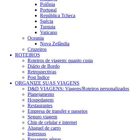
Polônia
Portugal
República Tcheca
Suécia
Turquia
Vaticano
Oceania
Nova Zelândia
Cruzeiros
ROTEIROS
Roteiros de viagem: quanto custa
Diário de Bordo
Retrospectivas
Post Índice
ORGANIZE SUAS VIAGENS
D&D VIAGENS: Viagens/Roteiros personalizados
Planejamento
Hospedagem
Restaurantes
Empresa de transfer e passeios
Seguro viagem
Chip de celular e internet
Aluguel de carro
Ingressos
Passagens aéreas