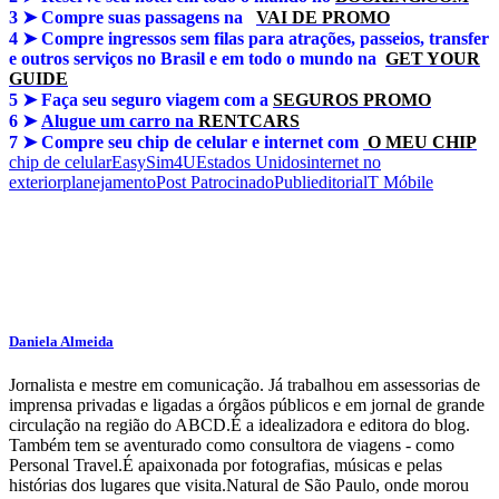
3 ➤
Compre suas passagens na
VAI DE PROMO
4 ➤
Compre ingressos sem filas para atrações, passeios, transfer
e outros serviços no Brasil e em todo o mundo na
GET YOUR
GUIDE
5 ➤
Faça seu seguro viagem com a
SEGUROS PROMO
6 ➤
Alugue um carro na
RENTCARS
7 ➤
Compre seu chip de celular e internet com
O MEU CHIP
chip de celular
EasySim4U
Estados Unidos
internet no
exterior
planejamento
Post Patrocinado
Publieditorial
T Móbile
Daniela Almeida
Jornalista e mestre em comunicação. Já trabalhou em assessorias de
imprensa privadas e ligadas a órgãos públicos e em jornal de grande
circulação na região do ABCD.É a idealizadora e editora do blog.
Também tem se aventurado como consultora de viagens - como
Personal Travel.É apaixonada por fotografias, músicas e pelas
histórias dos lugares que visita.Natural de São Paulo, onde morou