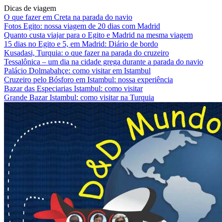
Dicas de viagem
O que fazer em Creta na parada do navio
Fotos Egito: nossa viagem de 20 dias com Madrid
Quanto custa viajar para o Egito e Madrid na mesma viagem
15 dias no Egito e 5, em Madrid: Diário de bordo
Kusadasi, Turquia: o que fazer na parada do cruzeiro
Tessalônica – um dia na cidade grega durante a parada do navio
Palácio Dolmabahçe: como visitar em Istambul
Cruzeiro pelo Bósforo em Istambul: nossa experiência
Bazar das Especiarias Istambul: como visitar
Grande Bazar Istambul: como visitar na Turquia