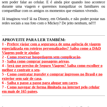
sem poder falar ao celular. E é ainda pior quando isso acontece
durante uma viagem e queremos tranquilizar os familiares ou
compartilhar com os amigos os momentos que estamos vivendo.
Já imaginou você lá na Disney, em Orlando, e não poder postar nas
redes sociais a sua foto com o Mickey? De jeito nenhum, né!!!
APROVEITE PARA LER TAMBÉM:
1 -
Prefere viajar com a segurança de uma agência de viagem
especializada em roteiros personalizados? Saiba como a D&D
Viagens pode te ajudar
.
2 -
Como reservar hospedagem sem complicação
.
3 -
Saiba como comprar passagens aéreas
.
4 -
Será que preciso de Seguro Viagem? Saiba como escolher o
melhor e contrate o seu
.
5 -
Como contratar
transfer
e comprar ingressos no Brasil e no
exterior sem sair de casa
.
6 -
Saiba o passo a passo para alugar um carro
.
7 -
Como navegar de forma ilimitada na internet pelo celular
em mais de 165 países
.