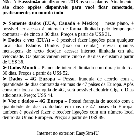
Não. A
Easysim4u
atualizou em 2018 os seus planos. Atualmente,
são cinco opções disponíveis para você ficar conectado,
praticamente, no mundo todo
.
➤ Somente dados
(EUA, Canadá e México)
– neste plano, é
possível ter acesso à internet de forma ilimitada pelo tempo que
contratar – de cinco a 30 dias. Preços a partir de US$ 31.
➤
Dados e voz (EUA)
– é possível
fazer ligações para qualquer
local dos Estados Unidos (fixo ou celular);
enviar quantas
mensagens de texto desejar;
acessar internet ilimitada em alta
velocidade. Os planos variam entre cinco e 30 dias e custam a partir
de
US$ 36.
➤
Dados Mundi –
Planos de internet
ilimitado
com duração de 5 a
30 dias. Preços a partir de US$ 52.
➤ Dados –
4G Europa
– Possui franquia de acordo com a
quantidade de dias contratada em mas de 47 países da Europa. Após
consumir toda a franquia de 4G, será possível adquirir Giga e Dias
adicionais.
Preço: US$ 44.
➤ V
oz e dados – 4G Europa
– Possui franquia de acordo com a
quantidade de dias contratada em mas de 47 países da Europa.
também é possível fazer e receber ligações com um número local
dentro da União Européia. Preços a partir de US$ 49.
Internet no exterior: EasySim4U