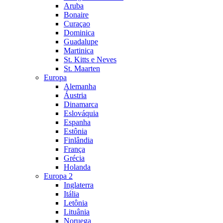
Aruba
Bonaire
Curaçao
Dominica
Guadalupe
Martinica
St. Kitts e Neves
St. Maarten
Europa
Alemanha
Áustria
Dinamarca
Eslováquia
Espanha
Estônia
Finlândia
França
Grécia
Holanda
Europa 2
Inglaterra
Itália
Letônia
Lituânia
Noruega