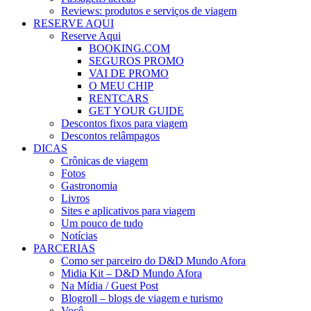
Reviews: produtos e serviços de viagem
RESERVE AQUI
Reserve Aqui
BOOKING.COM
SEGUROS PROMO
VAI DE PROMO
O MEU CHIP
RENTCARS
GET YOUR GUIDE
Descontos fixos para viagem
Descontos relâmpagos
DICAS
Crônicas de viagem
Fotos
Gastronomia
Livros
Sites e aplicativos para viagem
Um pouco de tudo
Notícias
PARCERIAS
Como ser parceiro do D&D Mundo Afora
Midia Kit – D&D Mundo Afora
Na Mídia / Guest Post
Blogroll – blogs de viagem e turismo
Você