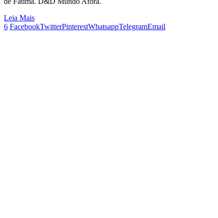
de Fátima. D&D Mundo Afora.
Leia Mais
6
Facebook
Twitter
Pinterest
Whatsapp
Telegram
Email