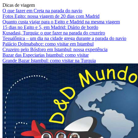
Dicas de viagem
O que fazer em Creta na parada do navio
Fotos Egito: nossa viagem de 20 dias com Madrid
Quanto custa viajar para o Egito e Madrid na mesma viagem
15 dias no Egito e 5, em Madrid: Diário de bordo
Kusadasi, Turquia: o que fazer na parada do cruzeiro
Tessalônica – um dia na cidade grega durante a parada do navio
Palácio Dolmabahçe: como visitar em Istambul
Cruzeiro pelo Bósforo em Istambul: nossa experiência
Bazar das Especiarias Istambul: como visitar
Grande Bazar Istambul: como visitar na Turquia