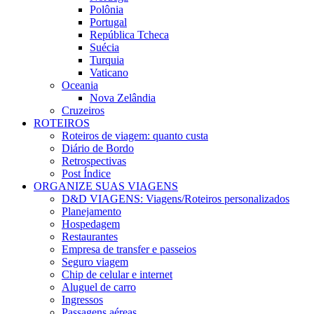
Polônia
Portugal
República Tcheca
Suécia
Turquia
Vaticano
Oceania
Nova Zelândia
Cruzeiros
ROTEIROS
Roteiros de viagem: quanto custa
Diário de Bordo
Retrospectivas
Post Índice
ORGANIZE SUAS VIAGENS
D&D VIAGENS: Viagens/Roteiros personalizados
Planejamento
Hospedagem
Restaurantes
Empresa de transfer e passeios
Seguro viagem
Chip de celular e internet
Aluguel de carro
Ingressos
Passagens aéreas