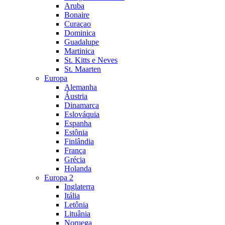
Aruba
Bonaire
Curaçao
Dominica
Guadalupe
Martinica
St. Kitts e Neves
St. Maarten
Europa
Alemanha
Áustria
Dinamarca
Eslováquia
Espanha
Estônia
Finlândia
França
Grécia
Holanda
Europa 2
Inglaterra
Itália
Letônia
Lituânia
Noruega