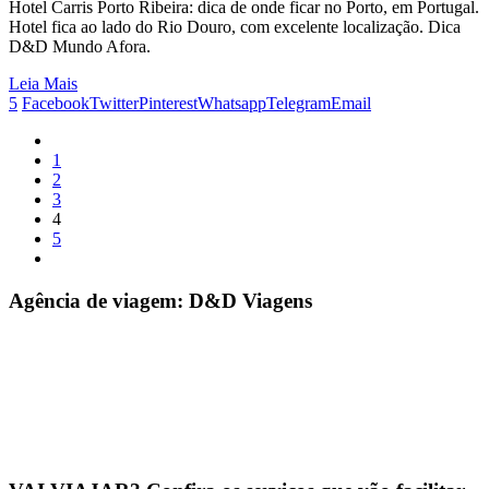
Hotel Carris Porto Ribeira: dica de onde ficar no Porto, em Portugal.
Hotel fica ao lado do Rio Douro, com excelente localização. Dica
D&D Mundo Afora.
Leia Mais
5
Facebook
Twitter
Pinterest
Whatsapp
Telegram
Email
1
2
3
4
5
Agência de viagem: D&D Viagens