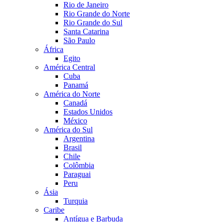
Rio de Janeiro
Rio Grande do Norte
Rio Grande do Sul
Santa Catarina
São Paulo
África
Egito
América Central
Cuba
Panamá
América do Norte
Canadá
Estados Unidos
México
América do Sul
Argentina
Brasil
Chile
Colômbia
Paraguai
Peru
Ásia
Turquia
Caribe
Antígua e Barbuda