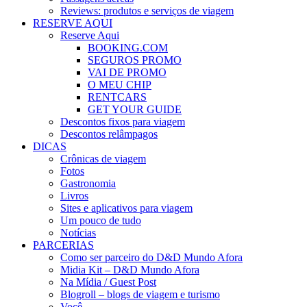
Reviews: produtos e serviços de viagem
RESERVE AQUI
Reserve Aqui
BOOKING.COM
SEGUROS PROMO
VAI DE PROMO
O MEU CHIP
RENTCARS
GET YOUR GUIDE
Descontos fixos para viagem
Descontos relâmpagos
DICAS
Crônicas de viagem
Fotos
Gastronomia
Livros
Sites e aplicativos para viagem
Um pouco de tudo
Notícias
PARCERIAS
Como ser parceiro do D&D Mundo Afora
Midia Kit – D&D Mundo Afora
Na Mídia / Guest Post
Blogroll – blogs de viagem e turismo
Você