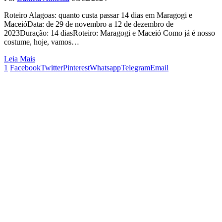
Roteiro Alagoas: quanto custa passar 14 dias em Maragogi e
MaceióData: de 29 de novembro a 12 de dezembro de
2023Duração: 14 diasRoteiro: Maragogi e Maceió Como já é nosso
costume, hoje, vamos…
Leia Mais
1
Facebook
Twitter
Pinterest
Whatsapp
Telegram
Email