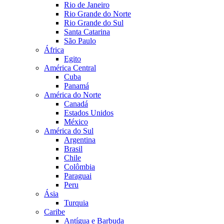
Rio de Janeiro
Rio Grande do Norte
Rio Grande do Sul
Santa Catarina
São Paulo
África
Egito
América Central
Cuba
Panamá
América do Norte
Canadá
Estados Unidos
México
América do Sul
Argentina
Brasil
Chile
Colômbia
Paraguai
Peru
Ásia
Turquia
Caribe
Antígua e Barbuda