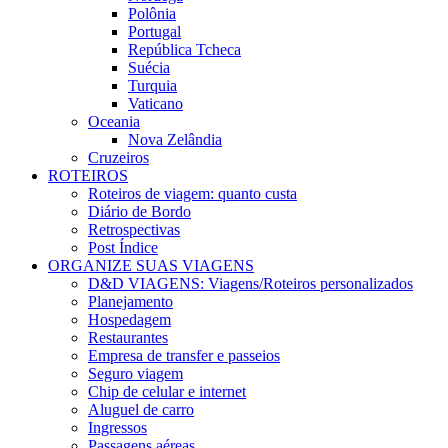
Polônia
Portugal
República Tcheca
Suécia
Turquia
Vaticano
Oceania
Nova Zelândia
Cruzeiros
ROTEIROS
Roteiros de viagem: quanto custa
Diário de Bordo
Retrospectivas
Post Índice
ORGANIZE SUAS VIAGENS
D&D VIAGENS: Viagens/Roteiros personalizados
Planejamento
Hospedagem
Restaurantes
Empresa de transfer e passeios
Seguro viagem
Chip de celular e internet
Aluguel de carro
Ingressos
Passagens aéreas