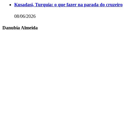
Kusadasi, Turquia: o que fazer na parada do cruzeiro
08/06/2026
Danubia Almeida