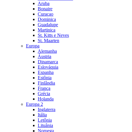
Aruba
Bonaire
Curaçao
Dominica
Guadalupe
Martinica
St. Kitts e Neves
St. Maarten
Europa
Alemanha
Áustria
Dinamarca
Eslováquia
Espanha
Estônia
Finlândia
França
Grécia
Holanda
Europa 2
Inglaterra
Itália
Letônia
Lituânia
Noruega