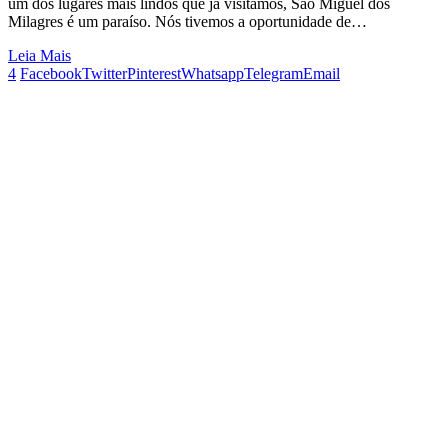
um dos lugares mais lindos que já visitamos, São Miguel dos
Milagres é um paraíso. Nós tivemos a oportunidade de…
Leia Mais
4
Facebook
Twitter
Pinterest
Whatsapp
Telegram
Email