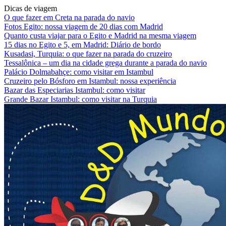
Dicas de viagem
O que fazer em Creta na parada do navio
Fotos Egito: nossa viagem de 20 dias com Madrid
Quanto custa viajar para o Egito e Madrid na mesma viagem
15 dias no Egito e 5, em Madrid: Diário de bordo
Kusadasi, Turquia: o que fazer na parada do cruzeiro
Tessalônica – um dia na cidade grega durante a parada do navio
Palácio Dolmabahçe: como visitar em Istambul
Cruzeiro pelo Bósforo em Istambul: nossa experiência
Bazar das Especiarias Istambul: como visitar
Grande Bazar Istambul: como visitar na Turquia