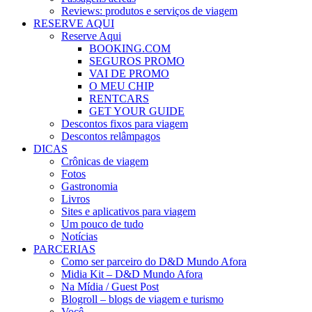
Reviews: produtos e serviços de viagem
RESERVE AQUI
Reserve Aqui
BOOKING.COM
SEGUROS PROMO
VAI DE PROMO
O MEU CHIP
RENTCARS
GET YOUR GUIDE
Descontos fixos para viagem
Descontos relâmpagos
DICAS
Crônicas de viagem
Fotos
Gastronomia
Livros
Sites e aplicativos para viagem
Um pouco de tudo
Notícias
PARCERIAS
Como ser parceiro do D&D Mundo Afora
Midia Kit – D&D Mundo Afora
Na Mídia / Guest Post
Blogroll – blogs de viagem e turismo
Você