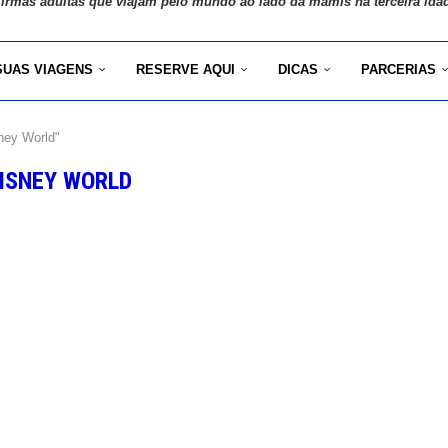
 irmãs adultas que viajam pelo mundo ao lado da mamis na terceira ida
SUAS VIAGENS
RESERVE AQUI
DICAS
PARCERIAS
ney World"
ISNEY WORLD