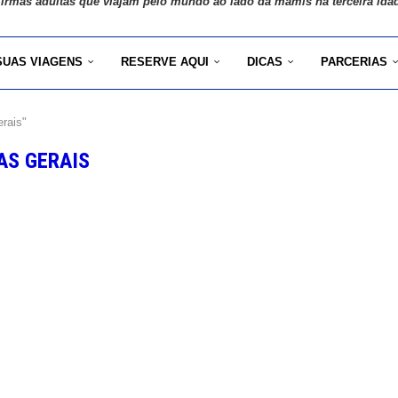
 irmãs adultas que viajam pelo mundo ao lado da mamis na terceira ida
SUAS VIAGENS
RESERVE AQUI
DICAS
PARCERIAS
rais"
AS GERAIS