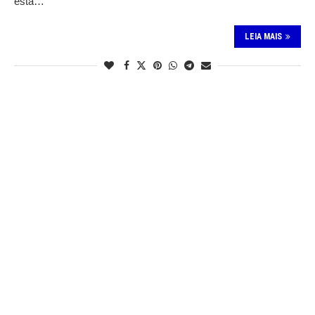
está…
LEIA MAIS