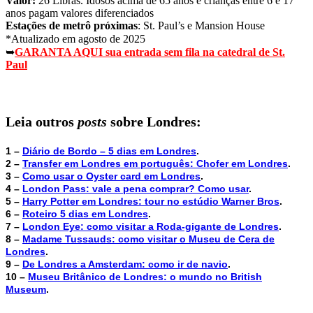
Valor:
26 Libras. Idosos acima de 65 anos e crianças entre 6 e 17
anos pagam valores diferenciados
Estações de metrô próximas
: St. Paul’s e Mansion House
*Atualizado em agosto de 2025
➥
GARANTA AQUI sua entrada sem fila na catedral de St.
Paul
Leia outros
posts
sobre Londres:
1 –
Diário de Bordo – 5 dias em Londres
.
2 –
Transfer em Londres em português: Chofer em Londres
.
3 –
Como usar o Oyster card em Londres
.
4 –
London Pass: vale a pena comprar? Como usar
.
5 –
Harry Potter em Londres: tour no estúdio Warner Bros
.
6 –
Roteiro 5 dias em Londres
.
7 –
London Eye: como visitar a Roda-gigante de Londres
.
8 –
Madame Tussauds: como visitar o Museu de Cera de
Londres
.
9 –
De Londres a Amsterdam: como ir de navio
.
10 –
Museu Britânico de Londres: o mundo no British
Museum
.