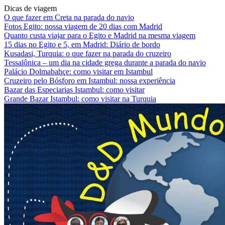
Dicas de viagem
O que fazer em Creta na parada do navio
Fotos Egito: nossa viagem de 20 dias com Madrid
Quanto custa viajar para o Egito e Madrid na mesma viagem
15 dias no Egito e 5, em Madrid: Diário de bordo
Kusadasi, Turquia: o que fazer na parada do cruzeiro
Tessalônica – um dia na cidade grega durante a parada do navio
Palácio Dolmabahçe: como visitar em Istambul
Cruzeiro pelo Bósforo em Istambul: nossa experiência
Bazar das Especiarias Istambul: como visitar
Grande Bazar Istambul: como visitar na Turquia