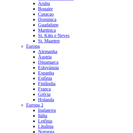
Aruba
Bonaire
Curaçao
Dominica
Guadalupe
Martinica
St. Kitts e Neves
St. Maarten
Europa
Alemanha
Áustria
Dinamarca
Eslováquia
Espanha
Estônia
Finlândia
França
Grécia
Holanda
Europa 2
Inglaterra
Itália
Letônia
Lituânia
Noruega