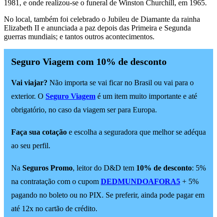
1981, e onde realizou-se o funeral de Winston Churchill, em 1965.
No local, também foi celebrado o Jubileu de Diamante da rainha
Elizabeth II e anunciada a paz depois das Primeira e Segunda
guerras mundiais; e tantos outros acontecimentos.
Seguro Viagem com 10% de desconto
Vai viajar?
Não importa se vai ficar no Brasil ou vai para o
exterior. O
Seguro Viagem
é um item muito importante e até
obrigatório, no caso da viagem ser para Europa.
Faça sua cotação
e escolha a seguradora que melhor se adéqua
ao seu perfil.
Na
Seguros Promo
, leitor do D&D tem
10% de desconto
: 5%
na contratação com o cupom
DEDMUNDOAFORA5
+ 5%
pagando no boleto ou no PIX. Se preferir, ainda pode pagar em
até 12x no cartão de crédito.