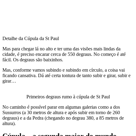
Detalhe da Cúpula da St Paul
Mas para chegar lá no alto e ter uma das visões mais lindas da
cidade, é preciso encarar cerca de 550 degraus. No começo é até
fácil. Os degraus são baixinhos.
Mas, conforme vamos subindo e subindo em círculo, a coisa vai
ficando cansativa. Dá até certa tontura de tanto subir e girar, subir e
girar…
Primeiros degraus rumo à cúpula de St Paul
No caminho é possível parar em algumas galerias como a dos
Sussurros (a 30 metros de altura e após subir em torno de 260
degraus) e a da Pedra (chegando no degrau 380, a 85 metros de
altura).
Cúpula – a segunda maior do mundo