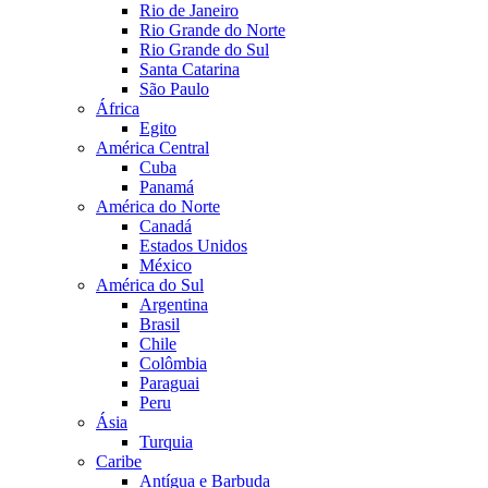
Rio de Janeiro
Rio Grande do Norte
Rio Grande do Sul
Santa Catarina
São Paulo
África
Egito
América Central
Cuba
Panamá
América do Norte
Canadá
Estados Unidos
México
América do Sul
Argentina
Brasil
Chile
Colômbia
Paraguai
Peru
Ásia
Turquia
Caribe
Antígua e Barbuda