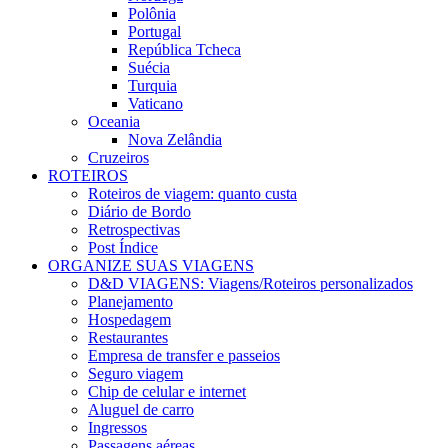
Polônia
Portugal
República Tcheca
Suécia
Turquia
Vaticano
Oceania
Nova Zelândia
Cruzeiros
ROTEIROS
Roteiros de viagem: quanto custa
Diário de Bordo
Retrospectivas
Post Índice
ORGANIZE SUAS VIAGENS
D&D VIAGENS: Viagens/Roteiros personalizados
Planejamento
Hospedagem
Restaurantes
Empresa de transfer e passeios
Seguro viagem
Chip de celular e internet
Aluguel de carro
Ingressos
Passagens aéreas