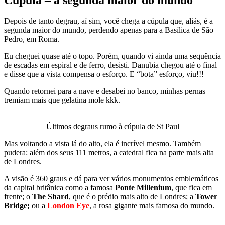
Depois de tanto degrau, aí sim, você chega a cúpula que, aliás, é a
segunda maior do mundo, perdendo apenas para a Basílica de São
Pedro, em Roma.
Eu cheguei quase até o topo. Porém, quando vi ainda uma sequência
de escadas em espiral e de ferro, desisti. Danubia chegou até o final
e disse que a vista compensa o esforço. E “bota” esforço, viu!!!
Quando retornei para a nave e desabei no banco, minhas pernas
tremiam mais que gelatina mole kkk.
Últimos degraus rumo à cúpula de St Paul
Mas voltando a vista lá do alto, ela é incrível mesmo. Também
pudera: além dos seus 111 metros, a catedral fica na parte mais alta
de Londres.
A visão é 360 graus e dá para ver vários monumentos emblemáticos
da capital britânica como a famosa
Ponte Millenium
, que fica em
frente; o
The Shard
, que é o prédio mais alto de Londres; a
Tower
Bridge;
ou a
London Eye
, a rosa gigante mais famosa do mundo.