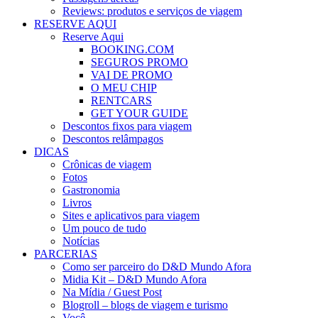
Reviews: produtos e serviços de viagem
RESERVE AQUI
Reserve Aqui
BOOKING.COM
SEGUROS PROMO
VAI DE PROMO
O MEU CHIP
RENTCARS
GET YOUR GUIDE
Descontos fixos para viagem
Descontos relâmpagos
DICAS
Crônicas de viagem
Fotos
Gastronomia
Livros
Sites e aplicativos para viagem
Um pouco de tudo
Notícias
PARCERIAS
Como ser parceiro do D&D Mundo Afora
Midia Kit – D&D Mundo Afora
Na Mídia / Guest Post
Blogroll – blogs de viagem e turismo
Você