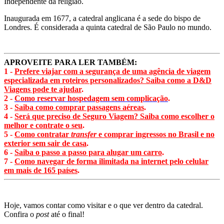
Independente da religião.
Inaugurada em 1677, a catedral anglicana é a sede do bispo de
Londres. É considerada a quinta catedral de São Paulo no mundo.
APROVEITE PARA LER TAMBÉM:
1 -
Prefere viajar com a segurança de uma agência de viagem
especializada em roteiros personalizados? Saiba como a D&D
Viagens pode te ajudar
.
2 -
Como reservar hospedagem sem complicação
.
3 -
Saiba como comprar passagens aéreas
.
4 -
Será que preciso de Seguro Viagem? Saiba como escolher o
melhor e contrate o seu
.
5 -
Como contratar
transfer
e comprar ingressos no Brasil e no
exterior sem sair de casa
.
6 -
Saiba o passo a passo para alugar um carro
.
7 -
Como navegar de forma ilimitada na internet pelo celular
em mais de 165 países
.
Hoje, vamos contar como visitar e o que ver dentro da catedral.
Confira o
post
até o final!