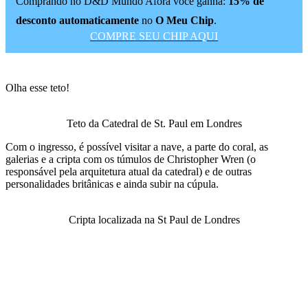
Comprando no D&D Mundo Afora você ganha:
15% de
desconto automaticamente
no
O Meu Chip
.
COMPRE SEU CHIP AQUI
Olha esse teto!
Teto da Catedral de St. Paul em Londres
Com o ingresso, é possível visitar a nave, a parte do coral, as
galerias e a cripta com os túmulos de Christopher Wren (o
responsável pela arquitetura atual da catedral) e de outras
personalidades britânicas e ainda subir na cúpula.
Cripta localizada na St Paul de Londres