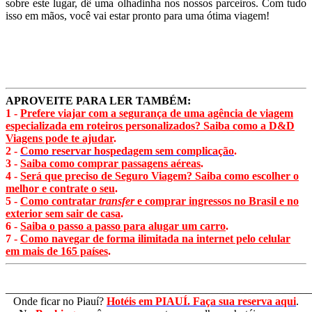
sobre este lugar, dê uma olhadinha nos nossos parceiros. Com tudo
isso em mãos, você vai estar pronto para uma ótima viagem!
APROVEITE PARA LER TAMBÉM:
1 -
Prefere viajar com a segurança de uma agência de viagem
especializada em roteiros personalizados? Saiba como a D&D
Viagens pode te ajudar
.
2 -
Como reservar hospedagem sem complicação
.
3 -
Saiba como comprar passagens aéreas
.
4 -
Será que preciso de Seguro Viagem? Saiba como escolher o
melhor e contrate o seu
.
5 -
Como contratar
transfer
e comprar ingressos no Brasil e no
exterior sem sair de casa
.
6 -
Saiba o passo a passo para alugar um carro
.
7 -
Como navegar de forma ilimitada na internet pelo celular
em mais de 165 países
.
_______________________________________________________
Onde ficar no Piauí?
Hotéis em PIAUÍ. Faça sua reserva aqui
.