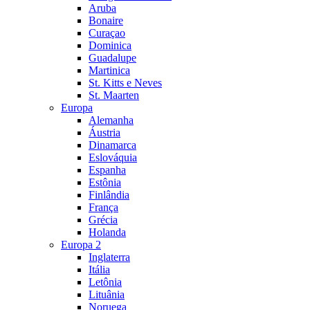
Aruba
Bonaire
Curaçao
Dominica
Guadalupe
Martinica
St. Kitts e Neves
St. Maarten
Europa
Alemanha
Áustria
Dinamarca
Eslováquia
Espanha
Estônia
Finlândia
França
Grécia
Holanda
Europa 2
Inglaterra
Itália
Letônia
Lituânia
Noruega