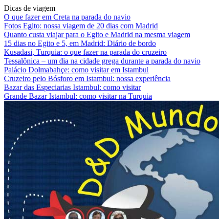
Dicas de viagem
O que fazer em Creta na parada do navio
Fotos Egito: nossa viagem de 20 dias com Madrid
Quanto custa viajar para o Egito e Madrid na mesma viagem
15 dias no Egito e 5, em Madrid: Diário de bordo
Kusadasi, Turquia: o que fazer na parada do cruzeiro
Tessalônica – um dia na cidade grega durante a parada do navio
Palácio Dolmabahçe: como visitar em Istambul
Cruzeiro pelo Bósforo em Istambul: nossa experiência
Bazar das Especiarias Istambul: como visitar
Grande Bazar Istambul: como visitar na Turquia