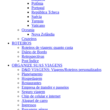
Polônia
Portugal
República Tcheca
Suécia
Turquia
Vaticano
Oceania
Nova Zelândia
Cruzeiros
ROTEIROS
Roteiros de viagem: quanto custa
Diário de Bordo
Retrospectivas
Post Índice
ORGANIZE SUAS VIAGENS
D&D VIAGENS: Viagens/Roteiros personalizados
Planejamento
Hospedagem
Restaurantes
Empresa de transfer e passeios
Seguro viagem
Chip de celular e internet
Aluguel de carro
Ingressos
Passagens aéreas