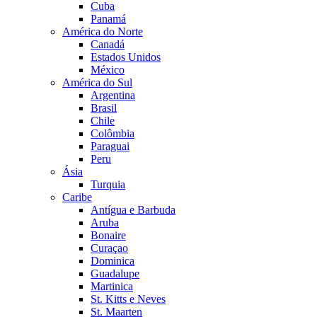
Cuba
Panamá
América do Norte
Canadá
Estados Unidos
México
América do Sul
Argentina
Brasil
Chile
Colômbia
Paraguai
Peru
Ásia
Turquia
Caribe
Antígua e Barbuda
Aruba
Bonaire
Curaçao
Dominica
Guadalupe
Martinica
St. Kitts e Neves
St. Maarten