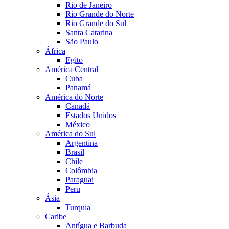
Rio de Janeiro
Rio Grande do Norte
Rio Grande do Sul
Santa Catarina
São Paulo
África
Egito
América Central
Cuba
Panamá
América do Norte
Canadá
Estados Unidos
México
América do Sul
Argentina
Brasil
Chile
Colômbia
Paraguai
Peru
Ásia
Turquia
Caribe
Antígua e Barbuda