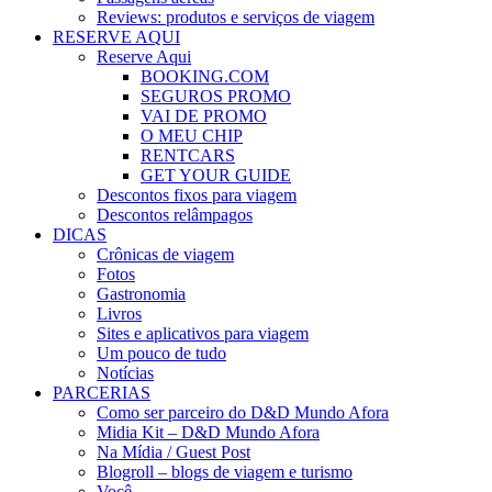
Reviews: produtos e serviços de viagem
RESERVE AQUI
Reserve Aqui
BOOKING.COM
SEGUROS PROMO
VAI DE PROMO
O MEU CHIP
RENTCARS
GET YOUR GUIDE
Descontos fixos para viagem
Descontos relâmpagos
DICAS
Crônicas de viagem
Fotos
Gastronomia
Livros
Sites e aplicativos para viagem
Um pouco de tudo
Notícias
PARCERIAS
Como ser parceiro do D&D Mundo Afora
Midia Kit – D&D Mundo Afora
Na Mídia / Guest Post
Blogroll – blogs de viagem e turismo
Você