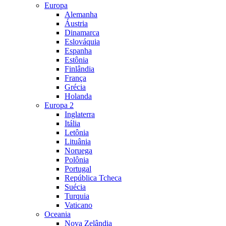
Europa
Alemanha
Áustria
Dinamarca
Eslováquia
Espanha
Estônia
Finlândia
França
Grécia
Holanda
Europa 2
Inglaterra
Itália
Letônia
Lituânia
Noruega
Polônia
Portugal
República Tcheca
Suécia
Turquia
Vaticano
Oceania
Nova Zelândia