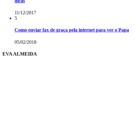
dicas
11/12/2017
5
Como enviar fax de graça pela internet para ver o Papa
05/02/2018
EVA ALMEIDA