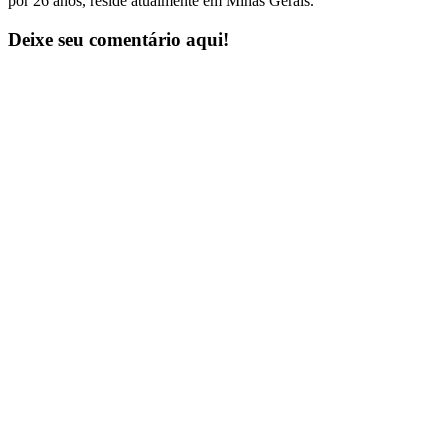
por 26 anos, reside atualmente em Minas Gerais.
Deixe seu comentário aqui!