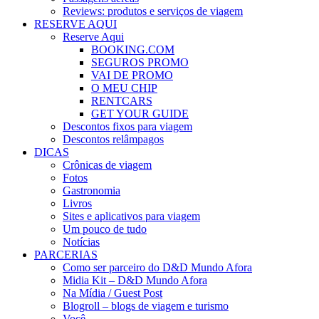
Reviews: produtos e serviços de viagem
RESERVE AQUI
Reserve Aqui
BOOKING.COM
SEGUROS PROMO
VAI DE PROMO
O MEU CHIP
RENTCARS
GET YOUR GUIDE
Descontos fixos para viagem
Descontos relâmpagos
DICAS
Crônicas de viagem
Fotos
Gastronomia
Livros
Sites e aplicativos para viagem
Um pouco de tudo
Notícias
PARCERIAS
Como ser parceiro do D&D Mundo Afora
Midia Kit – D&D Mundo Afora
Na Mídia / Guest Post
Blogroll – blogs de viagem e turismo
Você