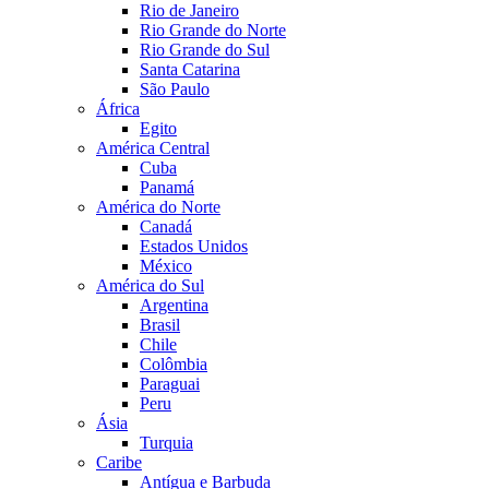
Rio de Janeiro
Rio Grande do Norte
Rio Grande do Sul
Santa Catarina
São Paulo
África
Egito
América Central
Cuba
Panamá
América do Norte
Canadá
Estados Unidos
México
América do Sul
Argentina
Brasil
Chile
Colômbia
Paraguai
Peru
Ásia
Turquia
Caribe
Antígua e Barbuda