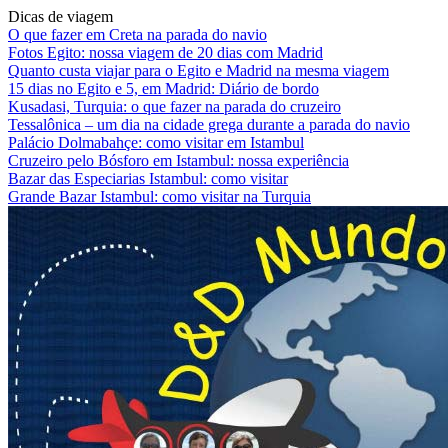
Dicas de viagem
O que fazer em Creta na parada do navio
Fotos Egito: nossa viagem de 20 dias com Madrid
Quanto custa viajar para o Egito e Madrid na mesma viagem
15 dias no Egito e 5, em Madrid: Diário de bordo
Kusadasi, Turquia: o que fazer na parada do cruzeiro
Tessalônica – um dia na cidade grega durante a parada do navio
Palácio Dolmabahçe: como visitar em Istambul
Cruzeiro pelo Bósforo em Istambul: nossa experiência
Bazar das Especiarias Istambul: como visitar
Grande Bazar Istambul: como visitar na Turquia