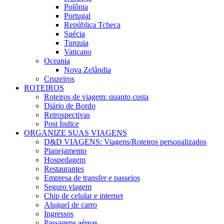
Polônia
Portugal
República Tcheca
Suécia
Turquia
Vaticano
Oceania
Nova Zelândia
Cruzeiros
ROTEIROS
Roteiros de viagem: quanto custa
Diário de Bordo
Retrospectivas
Post Índice
ORGANIZE SUAS VIAGENS
D&D VIAGENS: Viagens/Roteiros personalizados
Planejamento
Hospedagem
Restaurantes
Empresa de transfer e passeios
Seguro viagem
Chip de celular e internet
Aluguel de carro
Ingressos
Passagens aéreas