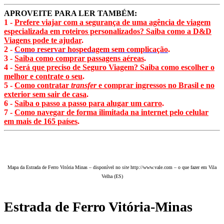
APROVEITE PARA LER TAMBÉM:
1 -
Prefere viajar com a segurança de uma agência de viagem
especializada em roteiros personalizados? Saiba como a D&D
Viagens pode te ajudar
.
2 -
Como reservar hospedagem sem complicação
.
3 -
Saiba como comprar passagens aéreas
.
4 -
Será que preciso de Seguro Viagem? Saiba como escolher o
melhor e contrate o seu
.
5 -
Como contratar
transfer
e comprar ingressos no Brasil e no
exterior sem sair de casa
.
6 -
Saiba o passo a passo para alugar um carro
.
7 -
Como navegar de forma ilimitada na internet pelo celular
em mais de 165 países
.
Mapa da Estrada de Ferro Vitória Minas – disponível no
site
http://www.vale.com – o que fazer em Vila
Velha (ES)
Estrada de Ferro Vitória-Minas