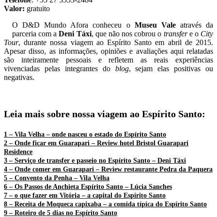
Valor:
gratuito
O D&D Mundo Afora conheceu o
Museu Vale
através da
parceria com a
Deni Táxi
, que
não nos cobrou o
transfer
e o
City
Tour
, durante nossa viagem ao Espírito Santo em abril de 2015.
Apesar disso, as informações, opiniões e avaliações aqui relatadas
são inteiramente pessoais e refletem as reais experiências
vivenciadas pelas integrantes do
blog
, sejam elas positivas ou
negativas.
Leia mais sobre nossa viagem ao Espírito Santo:
1 – Vila Velha – onde nasceu o estado do Espírito Santo
2 – Onde ficar em Guarapari – Review hotel Bristol Guarapari
Residence
3 – Serviço de transfer e passeio no Espírito Santo – Deni Táxi
4 – Onde comer em Guarapari – Review restaurante Pedra da Paquera
5 – Convento da Penha – Vila Velha
6 – Os Passos de Anchieta Espírito Santo – Lúcia Sanches
7 – o que fazer em Vitória – a capital do Espírito Santo
8 – Receita de Moqueca capixaba – a comida típica do Espírito Santo
9 – Roteiro de 5 dias no Espírito Santo