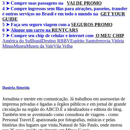
3 ➤
Compre suas passagens na
VAI DE PROMO
4 ➤
Compre ingressos sem filas para atrações, passeios, transfer
e outros serviços no Brasil e em todo o mundo na
GET YOUR
GUIDE
5 ➤
Faça seu seguro viagem com a
SEGUROS PROMO
6 ➤
Alugue um carro na
RENTCARS
7 ➤
Compre seu chip de celular e internet com
O MEU CHIP
América do Sul
Brasil
Destino RBBV
Espírito Santo
ferrovia Vitória
Minas
Museu
Museu da Vale
Vila Velha
Daniela Almeida
Jornalista e mestre em comunicação. Já trabalhou em assessorias de
imprensa privadas e ligadas a órgãos públicos e em jornal de grande
circulação na região do ABCD.É a idealizadora e editora do blog.
Também tem se aventurado como consultora de viagens - como
Personal Travel.É apaixonada por fotografias, músicas e pelas
histórias dos lugares que visita.Natural de São Paulo, onde morou