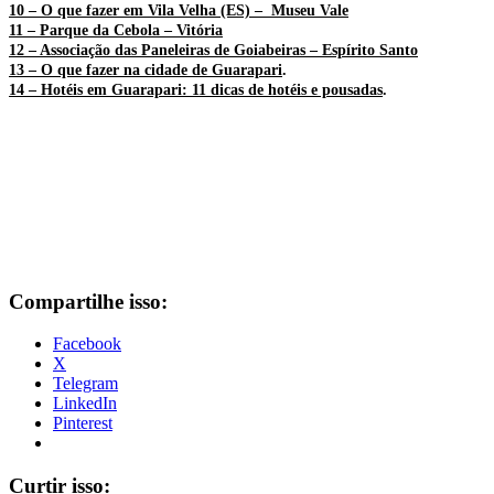
10 – O que fazer em Vila Velha (ES) – Museu Vale
11 – Parque da Cebola – Vitória
12 – Associação das Paneleiras de Goiabeiras – Espírito Santo
13 – O que fazer na cidade de Guarapari
.
14 – Hotéis em Guarapari: 11 dicas de hotéis e pousadas
.
Compartilhe isso:
Facebook
X
Telegram
LinkedIn
Pinterest
Curtir isso: