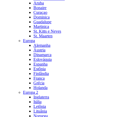
Aruba
Bonaire
Curaçao
Dominica
Guadalupe
Martinica
St. Kitts e Neves
St. Maarten
Europa
Alemanha
Áustria
Dinamarca
Eslováquia
Espanha
Estônia
Finlândia
França
Grécia
Holanda
Europa 2
Inglaterra
Itália
Letônia
Lituânia
Noruega