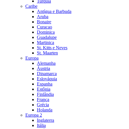
Turquia
Caribe
Antígua e Barbuda
Aruba
Bonaire
Curaçao
Dominica
Guadalupe
Martinica
St. Kitts e Neves
St. Maarten
Europa
Alemanha
Áustria
Dinamarca
Eslováquia
Espanha
Estônia
Finlândia
França
Grécia
Holanda
Europa 2
Inglaterra
Itália