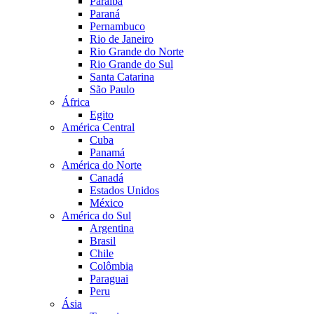
Paraíba
Paraná
Pernambuco
Rio de Janeiro
Rio Grande do Norte
Rio Grande do Sul
Santa Catarina
São Paulo
África
Egito
América Central
Cuba
Panamá
América do Norte
Canadá
Estados Unidos
México
América do Sul
Argentina
Brasil
Chile
Colômbia
Paraguai
Peru
Ásia