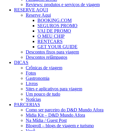
Reviews: produtos e serviços de viagem
RESERVE AQUI
Reserve Aqui
BOOKING.COM
SEGUROS PROMO
VAI DE PROMO
O MEU CHIP
RENTCARS
GET YOUR GUIDE
Descontos fixos para viagem
Descontos relâmpagos
DICAS
Crônicas de viagem
Fotos
Gastronomia
Livros
Sites e aplicativos para viagem
Um pouco de tudo
Notícias
PARCERIAS
Como ser parceiro do D&D Mundo Afora
Midia Kit – D&D Mundo Afora
Na Mídia / Guest Post
Blogroll – blogs de viagem e turismo
Você