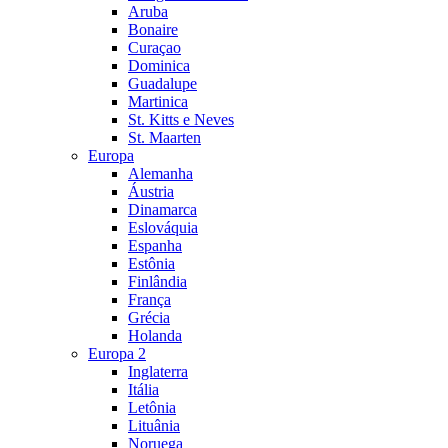
Aruba
Bonaire
Curaçao
Dominica
Guadalupe
Martinica
St. Kitts e Neves
St. Maarten
Europa
Alemanha
Áustria
Dinamarca
Eslováquia
Espanha
Estônia
Finlândia
França
Grécia
Holanda
Europa 2
Inglaterra
Itália
Letônia
Lituânia
Noruega