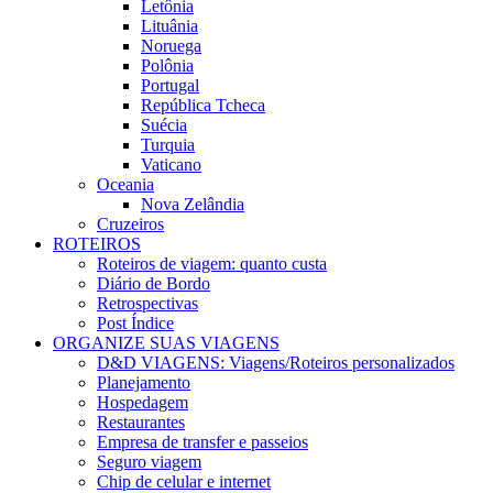
Letônia
Lituânia
Noruega
Polônia
Portugal
República Tcheca
Suécia
Turquia
Vaticano
Oceania
Nova Zelândia
Cruzeiros
ROTEIROS
Roteiros de viagem: quanto custa
Diário de Bordo
Retrospectivas
Post Índice
ORGANIZE SUAS VIAGENS
D&D VIAGENS: Viagens/Roteiros personalizados
Planejamento
Hospedagem
Restaurantes
Empresa de transfer e passeios
Seguro viagem
Chip de celular e internet