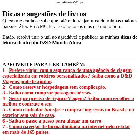
getty-images-600.jpg
Dicas e sugestões de livros
Quem me conhece sabe que, além de viajar, uma de minhas maiores
paixões é ler. Eu AMO ler. Leio todos os dias e é muito bom.
Então, resolvi unir o útil ao agradável e publicar as minhas
dicas de
leitura dentro do D&D Mundo Afora
.
APROVEITE PARA LER TAMBÉM:
1 -
Prefere viajar com a segurança de uma agência de viagem
especializada em roteiros personalizados? Saiba como a D&D
Viagens pode te ajudar
.
2 -
Como reservar hospedagem sem complicação
.
3 -
Saiba como comprar passagens aéreas
.
4 -
Será que preciso de Seguro Viagem? Saiba como escolher o
melhor e contrate o seu
.
5 -
Como contratar
transfer
e comprar ingressos no Brasil e no
exterior sem sair de casa
.
6 -
Saiba o passo a passo para alugar um carro
.
7 -
Como navegar de forma ilimitada na internet pelo celular
em mais de 165 países
.