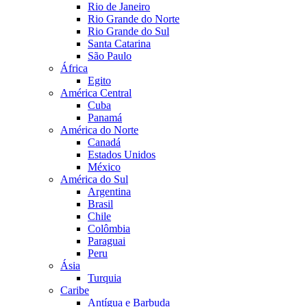
Rio de Janeiro
Rio Grande do Norte
Rio Grande do Sul
Santa Catarina
São Paulo
África
Egito
América Central
Cuba
Panamá
América do Norte
Canadá
Estados Unidos
México
América do Sul
Argentina
Brasil
Chile
Colômbia
Paraguai
Peru
Ásia
Turquia
Caribe
Antígua e Barbuda