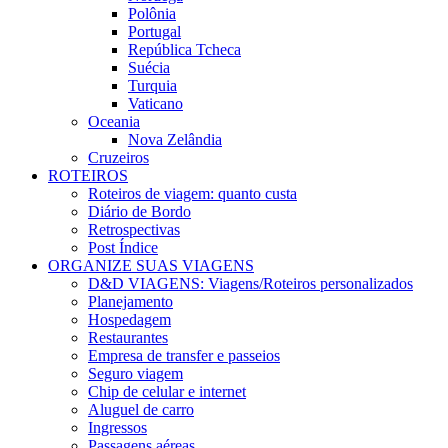
Polônia
Portugal
República Tcheca
Suécia
Turquia
Vaticano
Oceania
Nova Zelândia
Cruzeiros
ROTEIROS
Roteiros de viagem: quanto custa
Diário de Bordo
Retrospectivas
Post Índice
ORGANIZE SUAS VIAGENS
D&D VIAGENS: Viagens/Roteiros personalizados
Planejamento
Hospedagem
Restaurantes
Empresa de transfer e passeios
Seguro viagem
Chip de celular e internet
Aluguel de carro
Ingressos
Passagens aéreas