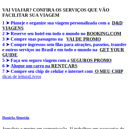
VAI VIAJAR? CONFIRA OS SERVIÇOS QUE VÃO
FACILITAR SUA VIAGEM
1 ➤
Planeje e organize sua viagem personalizada com a
D&D
VIAGENS
2 ➤ Reserve seu hotel em todo o mundo no
BOOKING.COM
3 ➤
Compre suas passagens na
VAI DE PROMO
4 ➤
Compre ingressos sem filas para atrações, passeios, transfer
e outros serviços no Brasil e em todo o mundo na
GET YOUR
GUIDE
5 ➤
Faça seu seguro viagem com a
SEGUROS PROMO
6 ➤
Alugue um carro na
RENTCARS
7 ➤
Compre seu chip de celular e internet com
O MEU CHIP
dicas de leitura
Livros
Daniela Almeida
Jornalista e mestre em comunicação. Já trabalhou em assessorias de