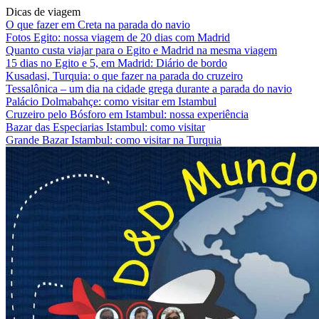
Dicas de viagem
O que fazer em Creta na parada do navio
Fotos Egito: nossa viagem de 20 dias com Madrid
Quanto custa viajar para o Egito e Madrid na mesma viagem
15 dias no Egito e 5, em Madrid: Diário de bordo
Kusadasi, Turquia: o que fazer na parada do cruzeiro
Tessalônica – um dia na cidade grega durante a parada do navio
Palácio Dolmabahçe: como visitar em Istambul
Cruzeiro pelo Bósforo em Istambul: nossa experiência
Bazar das Especiarias Istambul: como visitar
Grande Bazar Istambul: como visitar na Turquia