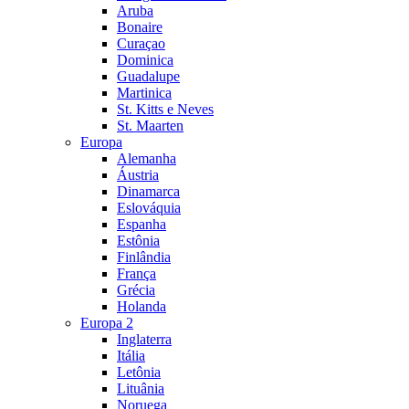
Aruba
Bonaire
Curaçao
Dominica
Guadalupe
Martinica
St. Kitts e Neves
St. Maarten
Europa
Alemanha
Áustria
Dinamarca
Eslováquia
Espanha
Estônia
Finlândia
França
Grécia
Holanda
Europa 2
Inglaterra
Itália
Letônia
Lituânia
Noruega