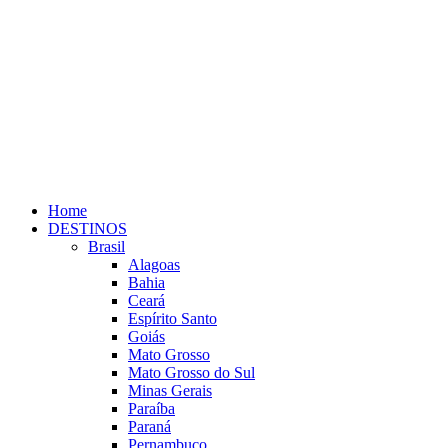
Home
DESTINOS
Brasil
Alagoas
Bahia
Ceará
Espírito Santo
Goiás
Mato Grosso
Mato Grosso do Sul
Minas Gerais
Paraíba
Paraná
Pernambuco