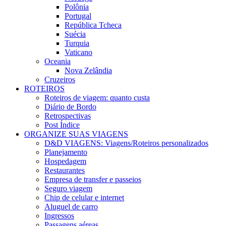
Polônia
Portugal
República Tcheca
Suécia
Turquia
Vaticano
Oceania
Nova Zelândia
Cruzeiros
ROTEIROS
Roteiros de viagem: quanto custa
Diário de Bordo
Retrospectivas
Post Índice
ORGANIZE SUAS VIAGENS
D&D VIAGENS: Viagens/Roteiros personalizados
Planejamento
Hospedagem
Restaurantes
Empresa de transfer e passeios
Seguro viagem
Chip de celular e internet
Aluguel de carro
Ingressos
Passagens aéreas