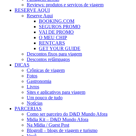
Reviews: produtos e serviços de viagem
RESERVE AQUI
Reserve Aqui
BOOKING.COM
SEGUROS PROMO
VAI DE PROMO
O MEU CHIP
RENTCARS
GET YOUR GUIDE
Descontos fixos para viagem
Descontos relâmpagos
DICAS
Crônicas de viagem
Fotos
Gastronomia
Livros
Sites e aplicativos para viagem
Um pouco de tudo
Notícias
PARCERIAS
Como ser parceiro do D&D Mundo Afora
Midia Kit – D&D Mundo Afora
Na Mídia / Guest Post
Blogroll – blogs de viagem e turismo
Você