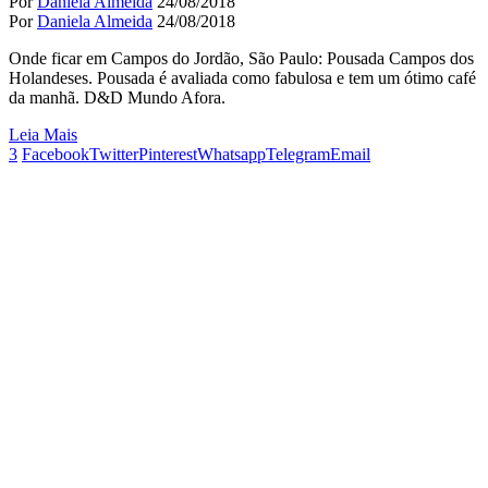
Por
Daniela Almeida
24/08/2018
Por
Daniela Almeida
24/08/2018
Onde ficar em Campos do Jordão, São Paulo: Pousada Campos dos
Holandeses. Pousada é avaliada como fabulosa e tem um ótimo café
da manhã. D&D Mundo Afora.
Leia Mais
3
Facebook
Twitter
Pinterest
Whatsapp
Telegram
Email