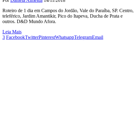
Por
Daniela Almeida
14/11/2018
Roteiro de 1 dia em Campos do Jordão, Vale do Paraíba, SP. Centro,
teleférico, Jardim Amantikir, Pico do Itapeva, Ducha de Prata e
outros. D&D Mundo Afora.
Leia Mais
3
Facebook
Twitter
Pinterest
Whatsapp
Telegram
Email