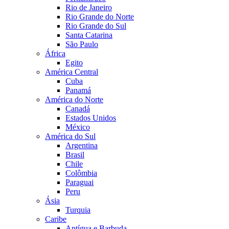
Rio de Janeiro
Rio Grande do Norte
Rio Grande do Sul
Santa Catarina
São Paulo
África
Egito
América Central
Cuba
Panamá
América do Norte
Canadá
Estados Unidos
México
América do Sul
Argentina
Brasil
Chile
Colômbia
Paraguai
Peru
Ásia
Turquia
Caribe
Antígua e Barbuda