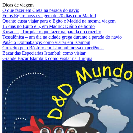
Dicas de viagem
O que fazer em Creta na parada do navio
Fotos Egito: nossa viagem de 20 dias com Madrid
Quanto custa viajar para o Egito e Madrid na mesma viagem
15 dias no Egito e 5, em Madrid: Diário de bordo
Kusadasi, Turquia: o que fazer na parada do cruzeiro
Tessalônica – um dia na cidade grega durante a parada do navio
Palácio Dolmabahçe: como visitar em Istambul
Cruzeiro pelo Bósforo em Istambul: nossa experiência
Bazar das Especiarias Istambul: como visitar
Grande Bazar Istambul: como visitar na Turquia