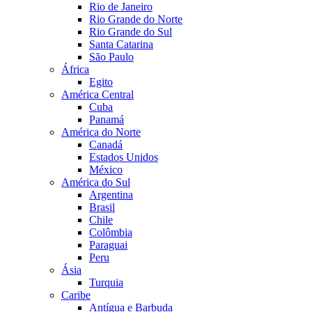
Rio de Janeiro
Rio Grande do Norte
Rio Grande do Sul
Santa Catarina
São Paulo
África
Egito
América Central
Cuba
Panamá
América do Norte
Canadá
Estados Unidos
México
América do Sul
Argentina
Brasil
Chile
Colômbia
Paraguai
Peru
Ásia
Turquia
Caribe
Antígua e Barbuda