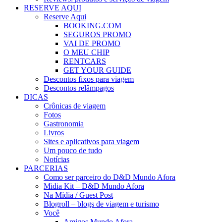
RESERVE AQUI
Reserve Aqui
BOOKING.COM
SEGUROS PROMO
VAI DE PROMO
O MEU CHIP
RENTCARS
GET YOUR GUIDE
Descontos fixos para viagem
Descontos relâmpagos
DICAS
Crônicas de viagem
Fotos
Gastronomia
Livros
Sites e aplicativos para viagem
Um pouco de tudo
Notícias
PARCERIAS
Como ser parceiro do D&D Mundo Afora
Midia Kit – D&D Mundo Afora
Na Mídia / Guest Post
Blogroll – blogs de viagem e turismo
Você
Amigos Mundo Afora