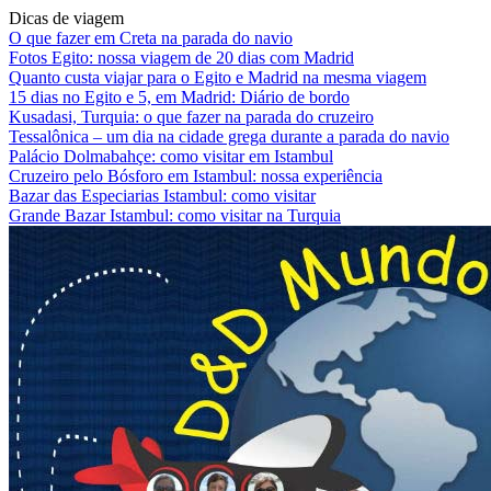
Dicas de viagem
O que fazer em Creta na parada do navio
Fotos Egito: nossa viagem de 20 dias com Madrid
Quanto custa viajar para o Egito e Madrid na mesma viagem
15 dias no Egito e 5, em Madrid: Diário de bordo
Kusadasi, Turquia: o que fazer na parada do cruzeiro
Tessalônica – um dia na cidade grega durante a parada do navio
Palácio Dolmabahçe: como visitar em Istambul
Cruzeiro pelo Bósforo em Istambul: nossa experiência
Bazar das Especiarias Istambul: como visitar
Grande Bazar Istambul: como visitar na Turquia