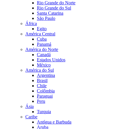
Rio Grande do Norte
Rio Grande do Sul
Santa Catarina
São Paulo
África
Egito
América Central
Cuba
Panamá
América do Norte
Canadá
Estados Unidos
México
América do Sul
Argentina
Brasil
Chile
Colômbia
Paraguai
Peru
Ásia
Turquia
Caribe
Antígua e Barbuda
Aruba