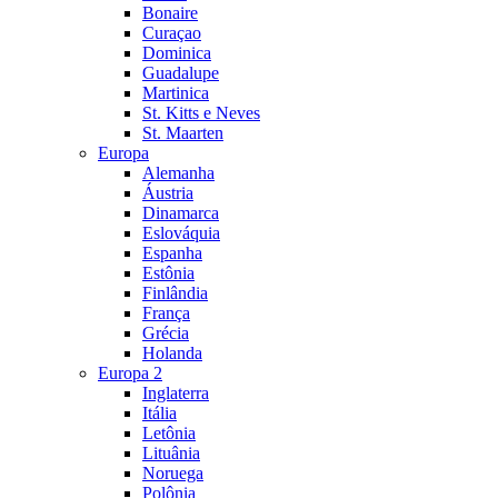
Bonaire
Curaçao
Dominica
Guadalupe
Martinica
St. Kitts e Neves
St. Maarten
Europa
Alemanha
Áustria
Dinamarca
Eslováquia
Espanha
Estônia
Finlândia
França
Grécia
Holanda
Europa 2
Inglaterra
Itália
Letônia
Lituânia
Noruega
Polônia