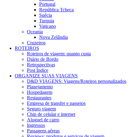
Portugal
República Tcheca
Suécia
Turquia
Vaticano
Oceania
Nova Zelândia
Cruzeiros
ROTEIROS
Roteiros de viagem: quanto custa
Diário de Bordo
Retrospectivas
Post Índice
ORGANIZE SUAS VIAGENS
D&D VIAGENS: Viagens/Roteiros personalizados
Planejamento
Hospedagem
Restaurantes
Empresa de transfer e passeios
Seguro viagem
Chip de celular e internet
Aluguel de carro
Ingressos
Passagens aéreas
Reviews: produtos e serviços de viagem