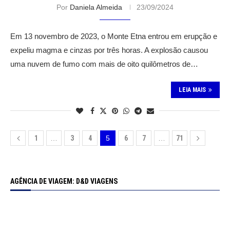
Por
Daniela Almeida
23/09/2024
Em 13 novembro de 2023, o Monte Etna entrou em erupção e
expeliu magma e cinzas por três horas. A explosão causou
uma nuvem de fumo com mais de oito quilômetros de…
LEIA MAIS
1
…
3
4
5
6
7
…
71
AGÊNCIA DE VIAGEM: D&D VIAGENS