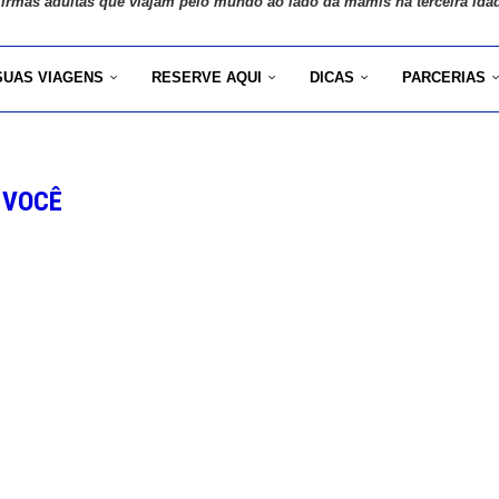
 irmãs adultas que viajam pelo mundo ao lado da mamis na terceira ida
SUAS VIAGENS
RESERVE AQUI
DICAS
PARCERIAS
VOCÊ